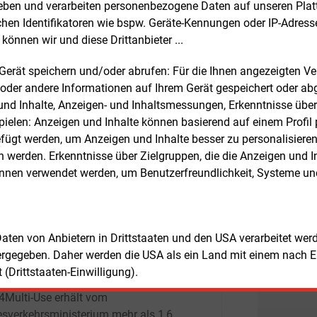
rheben und verarbeiten personenbezogene Daten auf unseren Plat
330.000 Ladepunkte erforderlich sind,
St
chen Identifikatoren wie bspw. Geräte-Kennungen oder IP-Adres
So
nd 1,4 Millionen elektrischen Autos und
Fre
E&M
können wir und diese Drittanbieter ...
ten Nutzfahrzeugen das Laden zu
EV
lichen. Im nicht-öffentlichen Bereich sei
an
m Gerät speichern und/oder abrufen: Für die Ihnen angezeigten 
Fre
E&M
edarf etwa vier Mal so hoch wie im
oder andere Informationen auf Ihrem Gerät gespeichert oder ab
So
lichen Bereich.
n und Inhalte, Anzeigen- und Inhaltsmessungen, Erkenntnisse übe
Au
Fre
E&M
elen: Anzeigen und Inhalte können basierend auf einem Profil p
s schließt das Projekt auf den Nutzen
Be
ügt werden, um Anzeigen und Inhalte besser zu personalisiere
Ho
ehrfachen Nutzung, zum Beispiel an
Fre
E&M
werden. Erkenntnisse über Zielgruppen, die die Anzeigen und I
lshäusern. Die Forschenden haben
Ce
önnen verwendet werden, um Benutzerfreundlichkeit, Systeme u
 für Berlin berechnet, dass
Ni
Fre
E&M
lhandelsstandorte den Ladebedarf von
En
ntlich bis zu 3,5 Millionen kWh decken
de
n. Dies entspreche dem Energiebedarf
Fre
E&M
 Daten von Anbietern in Drittstaaten und den USA verarbeitet we
und 45.000 Haushalten in derselben
Hi
ergegeben. Daher werden die USA als ein Land mit einem nach 
we
panne.
(Drittstaaten-Einwilligung).
l4Multi-Use erhält vom
sverkehrsministerium mehr als 1,6