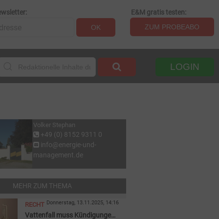
wsletter:
E&M gratis testen:
ZUM PROBEABO
OK
LOGIN
Volker Stephan
+49 (0) 8152 9311 0
info@energie-und-
management.de
MEHR ZUM THEMA
Donnerstag, 13.11.2025, 14:16
RECHT
Vattenfall muss Kündigungen