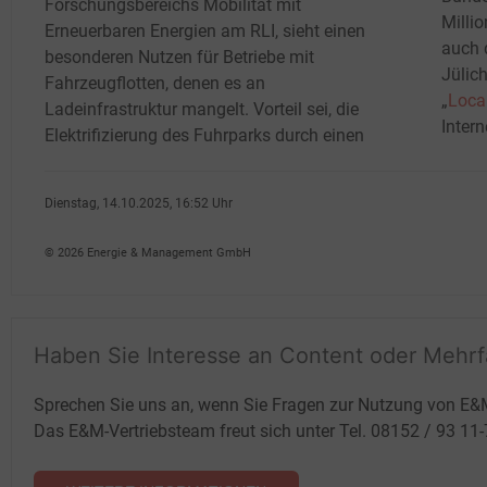
Forschungsbereichs Mobilität mit
Milli
Erneuerbaren Energien am RLI, sieht einen
auch 
besonderen Nutzen für Betriebe mit
Jülic
Fahrzeugflotten, denen es an
„
Local
Ladeinfrastruktur mangelt. Vorteil sei, die
Intern
Elektrifizierung des Fuhrparks durch einen
Dienstag, 14.10.2025, 16:52 Uhr
Volker Stephan
© 2026 Energie & Management GmbH
Haben Sie Interesse an Content oder Mehr
Sprechen Sie uns an, wenn Sie Fragen zur Nutzung von E&
Das E&M-Vertriebsteam freut sich unter Tel. 08152 / 93 11