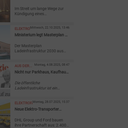
erleichtern
Im Streit um lange Wege zur
Kündigung eines
Energieliefervertrags teilt das
Hanseatische
Mittwoch, 22.10.2025, 13:46
ELEKTROFAHRZEUGE
Oberlandesgericht die
Auffassung der
Ministerium legt Masterplan zu
Verbraucherzentrale
Ladeinfrastruktur vor
Niedersachsen.
Der Masterplan
Ladeinfrastruktur 2030 aus
dem
Bundesverkehrsministerium
Montag, 4.08.2025, 08:47
AUS DER
bündelt rund 40 Maßnahmen,
die zu einem
Nicht nur Parkhaus, Kaufhaus,
AKTUELLEN
flächendeckenden und
Rathaus
AUSGABE
bedarfsgerechten Ladenetz
Die öffentliche
führen sollen.
Ladeinfrastruktur ist ein
wesentlicher Erfolgsfaktor für
die Verkehrswende. Die
Montag, 28.07.2025, 15:37
ELEKTROFAHRZEUGE
herkömmliche Ladesäule ist
aber längst nicht mehr die
Neue Elektro-Transporter
einzige Form der
erweitern DHL-Flotte
Stromaufnahme.
DHL Group und Ford bauen
ihre Partnerschaft aus: 2.400