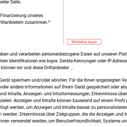
eder Seite.
e. Eine Behörde müsse aber darauf
Fre
E&M
, dass alles rechtssicher ist, zeigte er
AB
 Finanzierung unseres
ändnis. Und das könne eben dauern.
St
rittanbietern zusammen.*
Fre
E&M
St
in einem anderen Punkt mahnte Engel
Al
was weniger Aufgeregtheit: Weltweit
Fre
E&M
Werbefrei lesen
es um 8.000 Tonnen SF6 jährlich, 5.000
Fr
 stammen aus China, Solvay mit
rheben und verarbeiten personenbezogene Daten auf unseren Plat
Fre
E&M
sitz in Belgien sei der einzige Produzent
chen Identifikatoren wie bspw. Geräte-Kennungen oder IP-Adres
„S
ropa und zur Diskussion stehen 30
Pa
können wir und diese Drittanbieter ...
Fre
E&M
n. Ohne Emissionen gehe es nicht in der
De
ktion, aber sie müssten so niedrig wie
m Gerät speichern und/oder abrufen: Für die Ihnen angezeigten 
si
ch gehalten werden.
Don
oder andere Informationen auf Ihrem Gerät gespeichert oder ab
E&M
Hi
n und Inhalte, Anzeigen- und Inhaltsmessungen, Erkenntnisse übe
hzeitig warnte der Wissenschaftler vor
elen: Anzeigen und Inhalte können basierend auf einem Profil p
Don
E&M
hmen wie einer Betriebsschließung.
ügt werden, um Anzeigen und Inhalte besser zu personalisiere
RW
müsste das SF6 aus China importiert
werden. Erkenntnisse über Zielgruppen, die die Anzeigen und I
zu
Don
E&M
n – bei einer mit hoher
önnen verwendet werden, um Benutzerfreundlichkeit, Systeme u
Le
cheinlichkeit schlechteren Klimabilanz.