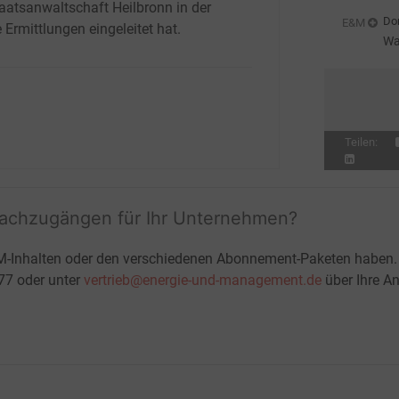
taatsanwaltschaft Heilbronn in der
En
Don
E&M
 Ermittlungen eingeleitet hat.
Wa
sc
Teilen:
fachzugängen für Ihr Unternehmen?
M-Inhalten oder den verschiedenen Abonnement-Paketen haben.
-77 oder unter
vertrieb@energie-und-management.de
über Ihre An