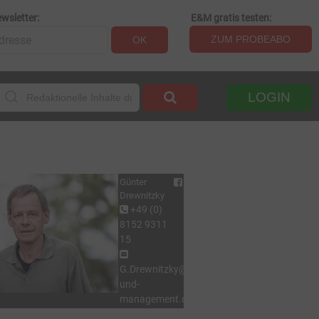
wsletter:
E&M gratis testen:
ZUM PROBEABO
OK
LOGIN
Günter
Drewnitzky
+49 (0)
8152 9311
15
G.Drewnitzky@energie-
und-
management.de