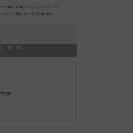
pal-Anlagenportfolio
nerstag, 6.08.2026, 11:53 Uhr
F&E
sserstoff könnte Gasturbinen
hneller altern lassen
frage.