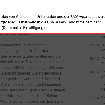
 kommt ein anderer Klimaaspekt: SF6
Don
E&M
ichtig für den Bau von Schaltanlagen und
Pl
nnwerken wie sie gerade für die
 Daten von Anbietern in Drittstaaten und den USA verarbeitet we
Don
E&M
iewende verstärkt benötigt werden.
ergegeben. Daher werden die USA als ein Land mit einem nach 
Gr
(Drittstaaten-Einwilligung).
Don
E&M
etrieb und Auflagen
Bu
zu
eihnachten nun meldete die
Don
E&M
Wä
sregierung, dass ein Vertrag mit der
Ha
 über einen eng überwachten und bis
Don
E&M
Mai befristeten Testbetrieb zur weiteren
Wi
tion von SF6-Emissionen geschlossen
Ei
Don
E&M
 Darin ist geregelt, wie oft die Anlage
E-
nd abgefahren werden darf. Während
r Zeit müssen regelmäßig Messungen
Don
Pr
finden. Bei Verstoß gegen diese Auflagen
 eine Strafe von bis zu 100.000 Euro.
Don
E&M
 Woche wurde nun bekannt, dass auch
In