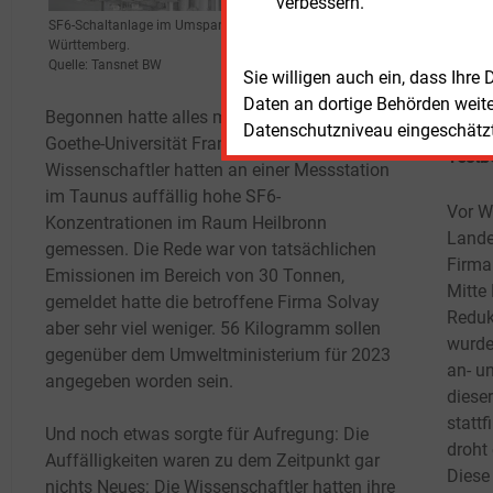
verbessern.
Hinzu
SF6-Schaltanlage im Umspannwerk Großgartach in Baden-
Württemberg.
ist w
Quelle: Tansnet BW
Umspa
Sie willigen auch ein, dass Ihre
Energ
Daten an dortige Behörden weit
Begonnen hatte alles mit einer Studie der
Datenschutzniveau eingeschätzt 
Goethe-Universität Frankfurt. Die
Testb
Wissenschaftler hatten an einer Messstation
im Taunus auffällig hohe SF6-
Vor W
Konzentrationen im Raum Heilbronn
Lande
gemessen. Die Rede war von tatsächlichen
Firma
Emissionen im Bereich von 30 Tonnen,
Mitte 
gemeldet hatte die betroffene Firma Solvay
Reduk
aber sehr viel weniger. 56 Kilogramm sollen
wurde.
gegenüber dem Umweltministerium für 2023
an- u
angegeben worden sein.
diese
statt
Und noch etwas sorgte für Aufregung: Die
droht
Auffälligkeiten waren zu dem Zeitpunkt gar
Diese
nichts Neues: Die Wissenschaftler hatten ihre