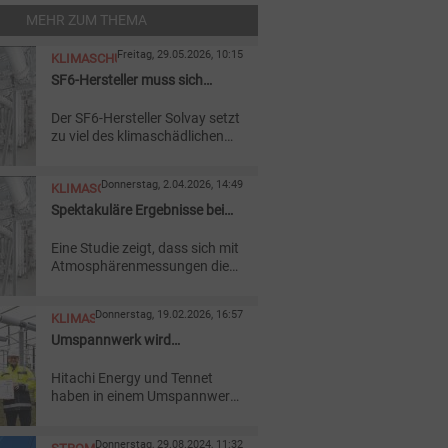
MEHR ZUM THEMA
Freitag, 29.05.2026, 10:15
KLIMASCHUTZ
SF6-Hersteller muss sich
weiter auf die Finger schauen
Der SF6-Hersteller Solvay setzt
lassen
zu viel des klimaschädlichen
Isoliergases frei. Das
Regierungspräsidium Baden-
Donnerstag, 2.04.2026, 14:49
KLIMASCHUTZ
Württemberg setzt deshalb die
strenge Überwachung der
Spektakuläre Ergebnisse bei
Produktion fort.
Emissionsmessungen
Eine Studie zeigt, dass sich mit
Atmosphärenmessungen die
Emissionen besonders
klimaschädlicher Gase
Donnerstag, 19.02.2026, 16:57
KLIMASCHUTZ
lokalisieren lassen. Eine
massive SF6-Quelle hat schon
Umspannwerk wird
für Aufsehen gesorgt.
klimafreundlicher
Hitachi Energy und Tennet
haben in einem Umspannwerk
einen 420-kV-
Leistungsschalter in SF6-freier
Donnerstag, 29.08.2024, 11:32