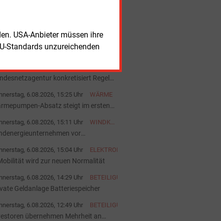
nerstag, 6.08.2026, 16:18 Uhr
VERTRIEB
an B mit starkem Wachstum
rden. USA-Anbieter müssen ihre
nerstag, 6.08.2026, 16:08 Uhr
WINDKRAFT
EU-Standards unzureichenden
oßauftrag für Nordex aus der Türkei
nerstag, 6.08.2026, 15:33 Uhr
REGULIERUNG
ndesnetzagentur konkretisiert Regeln
 Batteriespeichern
nerstag, 6.08.2026, 15:25 Uhr
WÄRME
rmepumpen-Absatz steigt im ersten
lbjahr deutlich
nerstag, 6.08.2026, 15:11 Uhr
WINDKRAFT
ONSHORE
ndenergieunternehmen vor
gentümerwechsel
nerstag, 6.08.2026, 15:04 Uhr
ELEKTROFAHRZEUGE
Mobilität wird zur neuen Normalität
nerstag, 6.08.2026, 14:29 Uhr
BETEILIGUNG
ivate Geldanlage Batteriespeicher
nerstag, 6.08.2026, 12:49 Uhr
BETEILIGUNG
vestoren übernehmen Mehrheit an