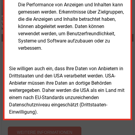
Stefan Stallinger: Von Oberösterreich nach
Die Performance von Anzeigen und Inhalten kann
Niederösterreich
gemessen werden. Erkenntnisse über Zielgruppen,
die die Anzeigen und Inhalte betrachtet haben,
Der Technikvorstand der Energie AG Oberösterreich zieht 2024 in den
Vorstand des niederösterreichischen Energiekonzerns ein. Und um die
können abgeleitet werden. Daten können
künftige Finanzvorständin gibt es Streit.
verwendet werden, um Benutzerfreundlichkeit,
Teilen:
Systeme und Software aufzubauen oder zu
verbessern.
Haben Sie Interesse an Content oder
Mehrfachzugängen für Ihr Unternehmen?
Sie willigen auch ein, dass Ihre Daten von Anbietern in
Drittstaaten und den USA verarbeitet werden. USA-
Sprechen Sie uns an, wenn Sie Fragen zur Nutzung von
Anbieter müssen ihre Daten an dortige Behörden
E&M-Inhalten oder den verschiedenen Abonnement-
weitergegeben. Daher werden die USA als ein Land mit
Paketen haben.
einem nach EU-Standards unzureichenden
Das E&M-Vertriebsteam freut sich unter Tel. 08152 / 93
Datenschutzniveau eingeschätzt (Drittstaaten-
11-77 oder unter
vertrieb@energie-und-management.de
Einwilligung).
über Ihre Anfrage.
WEITERE INFORMATIONEN