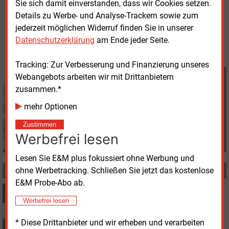
Sie sich damit einverstanden, dass wir Cookies setzen.
Freitag, 8.12.2023, 13:36 Uhr
Details zu Werbe- und Analyse-Trackern sowie zum
Davina Spohn
jederzeit möglichen Widerruf finden Sie in unserer
© 2026 Energie & Management GmbH
Datenschutzerklärung
am Ende jeder Seite.
Tracking: Zur Verbesserung und Finanzierung unseres
Davina Spohn
Webangebots arbeiten wir mit Drittanbietern
+49 (0) 8152 9311 18
zusammen.*
d.spohn@energie-und-
mehr Optionen
management.de
Zustimmen
Werbefrei lesen
Lesen Sie E&M plus fokussiert ohne Werbung und
ohne Werbetracking. Schließen Sie jetzt das kostenlose
MEHR ZUM THEMA
E&M Probe-Abo ab.
Mittwoch, 12.11.2025, 15:51
PERSONALIE
Werbefrei lesen
Gasspeicher-Verband hält an Chefin fest
* Diese Drittanbieter und wir erheben und verarbeiten