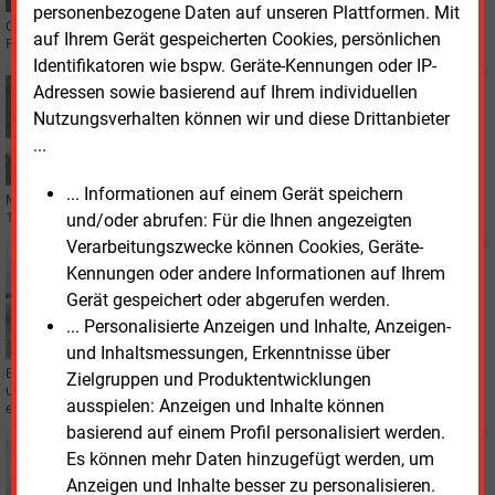
personenbezogene Daten auf unseren Plattformen. Mit
Charlotte Roule, Geschäftsführerin des Speicherbetreibers Storengy, bleibt
auf Ihrem Gerät gespeicherten Cookies, persönlichen
Präsidentin des Verbands Gas Storage Europe.
Identifikatoren wie bspw. Geräte-Kennungen oder IP-
Dienstag, 2.01.2024, 16:46
Adressen sowie basierend auf Ihrem individuellen
GASSPEICHER
Nutzungsverhalten können wir und diese Drittanbieter
Ines nimmt erstmals Ölspeicherbetreiber auf
...
... Informationen auf einem Gerät speichern
Mit der Aufnahme USG-Blexen GmbH steigt die Zahl der Ines-Mitlieder auf
16. Das Unternehmen plant die Entwicklung eines Wasserstoffspeichers.
und/oder abrufen: Für die Ihnen angezeigten
Verarbeitungszwecke können Cookies, Geräte-
Donnerstag, 14.12.2023, 15:05
Kennungen oder andere Informationen auf Ihrem
POLITIK
Gerät gespeichert oder abgerufen werden.
Gasbranche und Analyst gegen geplantes
... Personalisierte Anzeigen und Inhalte, Anzeigen-
Ausspeicherverbot
und Inhaltsmessungen, Erkenntnisse über
Experten begrüßen die Verlängerung der Füllstandsvorgaben für Gasspeicher
Zielgruppen und Produktentwicklungen
und der temporären Höherauslastung des Höchstspannungsnetzes. An
ausspielen: Anzeigen und Inhalte können
einem Punkt gibt es massive Kritik.
basierend auf einem Profil personalisiert werden.
Donnerstag, 14.12.2023, 08:20
Es können mehr Daten hinzugefügt werden, um
PERSONALIE
Anzeigen und Inhalte besser zu personalisieren.