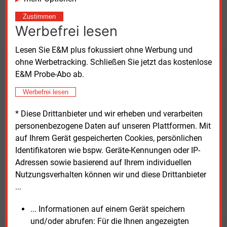
Möchten Sie diese und
Zustimmen
weitere Nachrichten lesen?
Werbefrei lesen
Lesen Sie E&M plus fokussiert ohne Werbung und
ohne Werbetracking. Schließen Sie jetzt das kostenlose
Kaufen Sie den Artikel
E&M Probe-Abo ab.
erhalten Sie sofort diesen redaktionellen Beitrag für
Werbefrei lesen
nur €
8.93
* Diese Drittanbieter und wir erheben und verarbeiten
personenbezogene Daten auf unseren Plattformen. Mit
auf Ihrem Gerät gespeicherten Cookies, persönlichen
Identifikatoren wie bspw. Geräte-Kennungen oder IP-
Adressen sowie basierend auf Ihrem individuellen
Nutzungsverhalten können wir und diese Drittanbieter
JETZT ARTIKEL KAUFEN
...
... Informationen auf einem Gerät speichern
und/oder abrufen: Für die Ihnen angezeigten