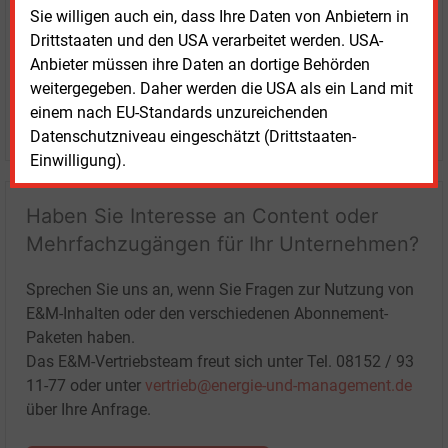
Sie willigen auch ein, dass Ihre Daten von Anbietern in
Drittstaaten und den USA verarbeitet werden. USA-
Anbieter müssen ihre Daten an dortige Behörden
weitergegeben. Daher werden die USA als ein Land mit
einem nach EU-Standards unzureichenden
LOGIN
Datenschutzniveau eingeschätzt (Drittstaaten-
Einwilligung).
Haben Sie Interesse an Content oder
Mehrfachzugängen für Ihr Unternehmen?
Sprechen Sie uns an, wenn Sie Fragen zur Nutzung von
E&M-Inhalten oder den verschiedenen Abonnement-
Paketen haben.
Das E&M-Vertriebsteam freut sich unter Tel. 08152 / 93
11-77 oder unter
vertrieb@energie-und-management.de
über Ihre Anfrage.