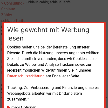
Schlaue Zähler, schlaue Tarife
Die neue Messzugangsverordnung soll den Markt für Dienstleistungen rund
Wie gewohnt mit Werbung
um den Zähler verändern; Herausforderungen und Chancen daraus zeigen
Ulrich Rosen und Christoph Aretz*.
lesen
Dienstag, 25.11.2008, 10:09
Cookies helfen uns bei der Bereitstellung unserer
E&M
CONSULTING
Dienste. Durch die Nutzung unseres Angebots erklären
Finanzkrise könnte zur Energiekrise führen
Sie sich damit einverstanden, dass wir Cookies setzen.
Details zu Werbe- und Analyse-Trackern sowie zum
jederzeit möglichen Widerruf finden Sie in unserer
Datenschutzerklärung
am Ende jeder Seite.
Das Beratungsunternehmen Capgemini warnt davor, dass wegen
Tracking: Zur Verbesserung und Finanzierung unseres
rückläufiger Investitionen die Energieversorgung in Europa nach dem Ende
des derzeitigen wirtschaftlichen Abschwungs gefährdet sein könnte.
Webangebots arbeiten wir mit Drittanbietern
zusammen.*
mehr Optionen