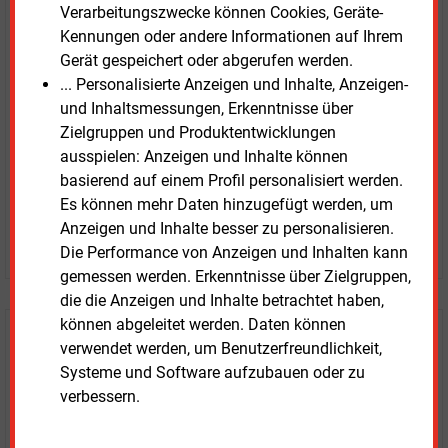
E&M
Testen Sie
kostenlos und
Verarbeitungszwecke können Cookies, Geräte-
Kennungen oder andere Informationen auf Ihrem
unverbindlich
Gerät gespeichert oder abgerufen werden.
... Personalisierte Anzeigen und Inhalte, Anzeigen-
Zwei Wochen kostenfreier Zugang
und Inhaltsmessungen, Erkenntnisse über
Zugang auf stündlich aktualisierte Nachrichten mit
Zielgruppen und Produktentwicklungen
Prognose- und Marktdaten
ausspielen: Anzeigen und Inhalte können
+ einmal täglich E&M daily
basierend auf einem Profil personalisiert werden.
+ zwei Ausgaben der Zeitung E&M
Es können mehr Daten hinzugefügt werden, um
ohne automatische Verlängerung
Anzeigen und Inhalte besser zu personalisieren.
JETZT KOSTENLOS TESTEN
Die Performance von Anzeigen und Inhalten kann
gemessen werden. Erkenntnisse über Zielgruppen,
die die Anzeigen und Inhalte betrachtet haben,
können abgeleitet werden. Daten können
Login für Kunden
verwendet werden, um Benutzerfreundlichkeit,
Systeme und Software aufzubauen oder zu
verbessern.