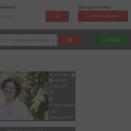
wsletter:
E&M gratis testen:
ZUM PROBEABO
OK
LOGIN
Heidi Roider
+49 (0)
8152 9311
28
h.roider@energie-
und-
management.de