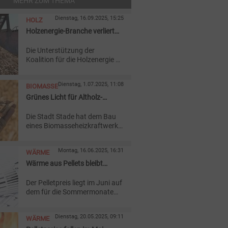
MEHR ZUM THEMA
Dienstag, 16.09.2025, 15:25
HOLZ
Holzenergie-Branche verliert
die Geduld mit Berlin
Die Unterstützung der
Koalition für die Holzenergie –
bloß ein Lippenbekenntnis?
Dies befürchtet zumindest der
Dienstag, 1.07.2025, 11:08
BIOMASSE
Fachverband Holzenergie
(FVH). Er fordert Klarheit für
Grünes Licht für Altholz-
die Wärmewende.
Heizkraftwerk in Stade
Die Stadt Stade hat dem Bau
eines Biomasseheizkraftwerks
in einem Industriegebiet
zugestimmt. Das Projekt
Montag, 16.06.2025, 16:31
WÄRME
basiert auf der Nutzung von
Altholz zur Energieerzeugung.
Wärme aus Pellets bleibt
günstig
Der Pelletpreis liegt im Juni auf
dem für die Sommermonate
typischen Niveau. Das
Deutsche Pelletinstitut betont
Dienstag, 20.05.2025, 09:11
WÄRME
die Bedeutung zertifizierter