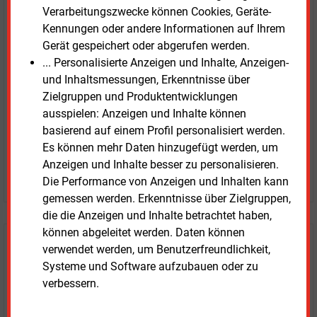
Verarbeitungszwecke können Cookies, Geräte-
E&M
Testen Sie
kostenlos und
Kennungen oder andere Informationen auf Ihrem
unverbindlich
Gerät gespeichert oder abgerufen werden.
... Personalisierte Anzeigen und Inhalte, Anzeigen-
Zwei Wochen kostenfreier Zugang
und Inhaltsmessungen, Erkenntnisse über
Zugang auf stündlich aktualisierte Nachrichten mit
Zielgruppen und Produktentwicklungen
Prognose- und Marktdaten
ausspielen: Anzeigen und Inhalte können
+ einmal täglich E&M daily
basierend auf einem Profil personalisiert werden.
+ zwei Ausgaben der Zeitung E&M
Es können mehr Daten hinzugefügt werden, um
ohne automatische Verlängerung
Anzeigen und Inhalte besser zu personalisieren.
JETZT KOSTENLOS TESTEN
Die Performance von Anzeigen und Inhalten kann
gemessen werden. Erkenntnisse über Zielgruppen,
die die Anzeigen und Inhalte betrachtet haben,
können abgeleitet werden. Daten können
Login für Kunden
verwendet werden, um Benutzerfreundlichkeit,
Systeme und Software aufzubauen oder zu
verbessern.