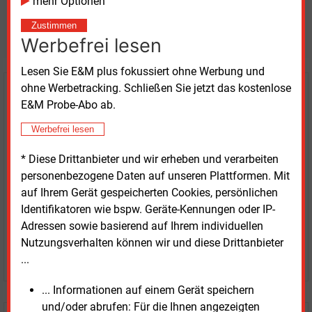
mehr Optionen
Möchten Sie diese und
Zustimmen
weitere Nachrichten lesen?
Werbefrei lesen
Lesen Sie E&M plus fokussiert ohne Werbung und
ohne Werbetracking. Schließen Sie jetzt das kostenlose
Kaufen Sie den Artikel
E&M Probe-Abo ab.
erhalten Sie sofort diesen redaktionellen Beitrag für
Werbefrei lesen
nur €
8.93
* Diese Drittanbieter und wir erheben und verarbeiten
personenbezogene Daten auf unseren Plattformen. Mit
auf Ihrem Gerät gespeicherten Cookies, persönlichen
Identifikatoren wie bspw. Geräte-Kennungen oder IP-
Adressen sowie basierend auf Ihrem individuellen
Nutzungsverhalten können wir und diese Drittanbieter
JETZT ARTIKEL KAUFEN
...
... Informationen auf einem Gerät speichern
und/oder abrufen: Für die Ihnen angezeigten