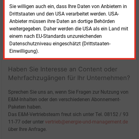
Sie willigen auch ein, dass Ihre Daten von Anbietern in
Drittstaaten und den USA verarbeitet werden. USA-
Anbieter müssen ihre Daten an dortige Behörden
weitergegeben. Daher werden die USA als ein Land mit
einem nach EU-Standards unzureichenden
LOGIN
Datenschutzniveau eingeschätzt (Drittstaaten-
Einwilligung).
Haben Sie Interesse an Content oder
Mehrfachzugängen für Ihr Unternehmen?
Sprechen Sie uns an, wenn Sie Fragen zur Nutzung von
E&M-Inhalten oder den verschiedenen Abonnement-
Paketen haben.
Das E&M-Vertriebsteam freut sich unter Tel. 08152 / 93
11-77 oder unter
vertrieb@energie-und-management.de
über Ihre Anfrage.