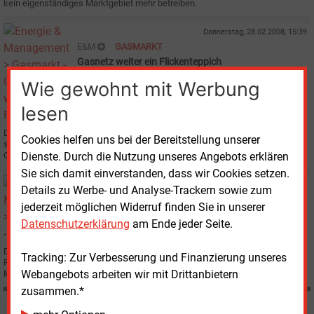
kein eigenständiges Marktgebiet mehr betreiben.
Donnerstag, 28.02.2008, 15:39
E&M
GASMARKT
Gasnetz weiter ein Flickenteppich
Wie gewohnt mit Werbung
lesen
Die Landkarte der Gasmarktgebiete verändert sich stetig, ihre Anzahl wird
Cookies helfen uns bei der Bereitstellung unserer
sich nach momentanem Informationsstand zum nächsten
Gaswirtschaftsjahr auf acht verringern.
Dienste. Durch die Nutzung unseres Angebots erklären
Sie sich damit einverstanden, dass wir Cookies setzen.
Dienstag, 5.02.2008, 09:27
Details zu Werbe- und Analyse-Trackern sowie zum
E&M
WETTBEWERB
jederzeit möglichen Widerruf finden Sie in unserer
Kurth: "Am Gasmarkt einige Jahre verloren"
Datenschutzerklärung
am Ende jeder Seite.
Die als Regulierungsbehörde gestartete Bundesnetzagentur feiert am 28.
Tracking: Zur Verbesserung und Finanzierung unseres
Februar ihren zehnten Geburtstag. Wir sprachen mit dem Präsidenten,
Webangebots arbeiten wir mit Drittanbietern
Mathias Kurth, über Erfolge und Ziele der Energieregulierung.
zusammen.*