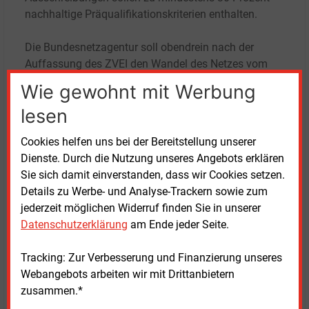
nachhaltige Präqualifikationskriterien enthalten.
Die Bundesnetzagentur soll obendrein nach der
Auffassung des ZVEI den Wandel des Netzes vom
reinen Versorgungsnetz zum „Dienstleistungsnetz“
Wie gewohnt mit Werbung
für die Endkunden stärker anreizen − „beispielsweise
lesen
durch die Honorierung von Vorreitern“ des
Servicegedankens beim netzdienlichen
Cookies helfen uns bei der Bereitstellung unserer
Stromverbrauch (EnWG §14a) und beim
Dienste. Durch die Nutzung unseres Angebots erklären
marktbasierten Bezug von Flexibilitäten (§14c). Der
Sie sich damit einverstanden, dass wir Cookies setzen.
Umbau zum Klimaneutralitätsnetz müsse genauso
Details zu Werbe- und Analyse-Trackern sowie zum
beschleunigt werden wie der Smart Meter Rollout, so
jederzeit möglichen Widerruf finden Sie in unserer
Hüneburg.
Datenschutzerklärung
am Ende jeder Seite.
Tracking: Zur Verbesserung und Finanzierung unseres
Dienstag, 20.02.2024, 15:41 Uhr
Georg Eble
Webangebots arbeiten wir mit Drittanbietern
zusammen.*
© 2026 Energie & Management GmbH