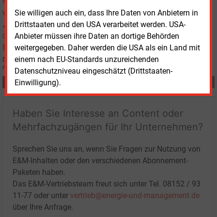
Sie willigen auch ein, dass Ihre Daten von Anbietern in
Drittstaaten und den USA verarbeitet werden. USA-
Anbieter müssen ihre Daten an dortige Behörden
weitergegeben. Daher werden die USA als ein Land mit
einem nach EU-Standards unzureichenden
Der Parlamentarische Staatssekretär Stefan Wenzel (Grüne) kündigt
nächste Schritte bei der Umsetzung der Kraftwerksstrategie an.
Datenschutzniveau eingeschätzt (Drittstaaten-
Einwilligung).
Teilen:
Haben Sie Interesse an Content oder
Mehrfachzugängen für Ihr Unternehmen?
Sprechen Sie uns an, wenn Sie Fragen zur Nutzung von
E&M-Inhalten oder den verschiedenen Abonnement-
Paketen haben.
Das E&M-Vertriebsteam freut sich unter Tel. 08152 / 93
11-77 oder unter
vertrieb@energie-und-management.de
über Ihre Anfrage.