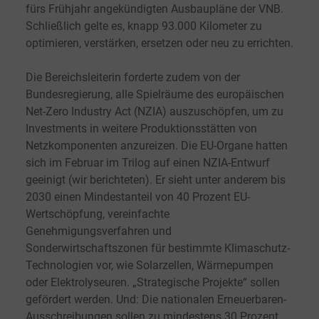
fürs Frühjahr angekündigten Ausbaupläne der VNB.
Schließlich gelte es, knapp 93.000
Kilometer zu
optimieren, verstärken, ersetzen oder neu zu errichten.
Die Bereichsleiterin forderte zudem von der
Bundesregierung, alle Spielräume des europäischen
Net-Zero Industry Act (NZIA) auszuschöpfen, um zu
Investments in weitere Produktionsstätten von
Netzkomponenten anzureizen. Die EU-Organe hatten
sich im Februar im Trilog auf einen NZIA-Entwurf
geeinigt (wir berichteten). Er sieht unter anderem bis
2030 einen Mindestanteil von 40
Prozent EU-
Wertschöpfung, vereinfachte
Genehmigungsverfahren und
Sonderwirtschaftszonen für bestimmte Klimaschutz-
Technologien vor, wie Solarzellen, Wärmepumpen
oder Elektrolyseuren. „Strategische Projekte“ sollen
gefördert werden. Und: Die nationalen Erneuerbaren-
Ausschreibungen sollen zu mindestens 30
Prozent