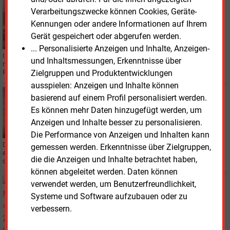
Mittwoch, 28.02.2024, 14:09
Verarbeitungszwecke können Cookies, Geräte-
STROMNETZ
Kennungen oder andere Informationen auf Ihrem
BDEW legt Vorschläge zur Beschleunigung von
Gerät gespeichert oder abgerufen werden.
Netzanschlüssen vor
... Personalisierte Anzeigen und Inhalte, Anzeigen-
Immer mehr Erneuerbare-Energien-Anlagen, Speicher und Wärmepumpen
und Inhaltsmessungen, Erkenntnisse über
müssen ans Stromnetz angeschlossen werden. Dafür gibt es jetzt eine
Zielgruppen und Produktentwicklungen
Fokus-Agenda des Bundeswirtschaftsministeriums.
ausspielen: Anzeigen und Inhalte können
Mittwoch, 28.02.2024, 13:19
basierend auf einem Profil personalisiert werden.
STROMNETZ
Es können mehr Daten hinzugefügt werden, um
Netzentgelte stiegen innerhalb eines Jahres um fast
Anzeigen und Inhalte besser zu personalisieren.
30 Prozent
Die Performance von Anzeigen und Inhalten kann
Der Bundesverband der Energie-Abnehmer (VEA) ermittelte durchschnittlich
gemessen werden. Erkenntnisse über Zielgruppen,
erhöhte Netzentgelte seit 2023 in der Mittelspannung um 1,47 Ct/kWh und in
die die Anzeigen und Inhalte betrachtet haben,
der Niederspannung um 2,02 Ct/kWh.
können abgeleitet werden. Daten können
Montag, 19.02.2024, 15:51
verwendet werden, um Benutzerfreundlichkeit,
E-WORLD 2024
Systeme und Software aufzubauen oder zu
BMWK: Kraftwerksstrategie wird „Eckpfeiler der
verbessern.
Energiewende“