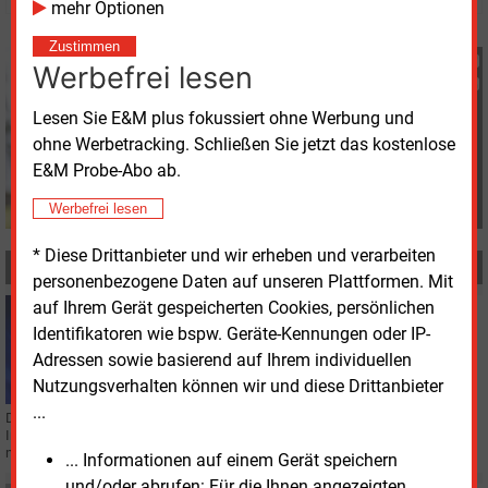
mehr Optionen
Zustimmen
Georg Eble
Werbefrei lesen
+49 (0) 8152 9311 44
g.eble@energie-und-
Lesen Sie E&M plus fokussiert ohne Werbung und
management.de
ohne Werbetracking. Schließen Sie jetzt das kostenlose
E&M Probe-Abo ab.
Werbefrei lesen
* Diese Drittanbieter und wir erheben und verarbeiten
MEHR ZUM THEMA
personenbezogene Daten auf unseren Plattformen. Mit
auf Ihrem Gerät gespeicherten Cookies, persönlichen
Donnerstag, 25.04.2024, 16:09
Identifikatoren wie bspw. Geräte-Kennungen oder IP-
EUROPAEISCHE UNION
Europaparlament schließt Wahlperiode mit NZIA ab
Adressen sowie basierend auf Ihrem individuellen
Nutzungsverhalten können wir und diese Drittanbieter
...
Das Europäische Parlament hat den Weg zu einer europäischen
Industriepolitik freigemacht, die Wettbewerbsfähigkeit und Klimaschutz
miteinander vereinbaren soll.
... Informationen auf einem Gerät speichern
und/oder abrufen: Für die Ihnen angezeigten