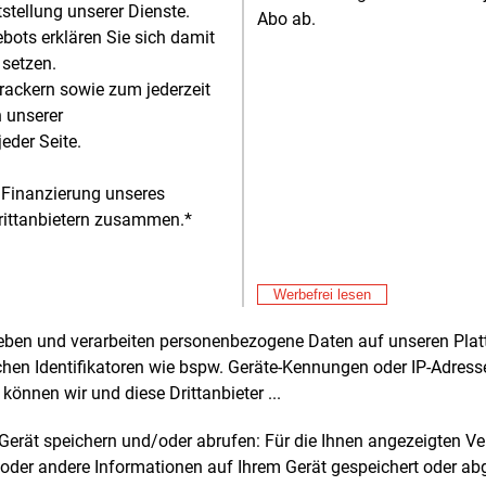
tstellung unserer Dienste.
Abo ab.
Mit
E&M
bots erklären Sie sich damit
in Friedemann, Geschäftsführerin des
Fa
 setzen.
tuts für klimaneutrale Neubau- und
pr
Mit
rackern sowie zum jederzeit
E&M
echnik (IKND), beobachtet aktuell
Kf
n unserer
 regelrechten Wärmepumpen-Boom:
eder Seite.
r mehr Hausbesitzende entscheiden
Mit
E&M
aus Überzeugung für die Wärmepumpe.
DE
 Finanzierung unseres
Verunsicherung ist Gift für Heizkosten,
He
Mit
E&M
rittanbietern zusammen.*
lstand und Klima.“
In
Mit
E&M
vergleich zeigt Vorteil für
Wi
Werbefrei lesen
epumpen
sc
Mit
E&M
rheben und verarbeiten personenbezogene Daten auf unseren Plat
Ko
Berechnungen des Verbraucherportals
chen Identifikatoren wie bspw. Geräte-Kennungen oder IP-Adres
Sä
ztip
belaufen sich die Gesamtkosten
Mit
können wir und diese Drittanbieter ...
E&M
 neuen Erdgasheizung über 20 Jahre auf
Mi
25.500 Euro. Zwar liegt der
m Gerät speichern und/oder abrufen: Für die Ihnen angezeigten 
Mit
affungspreis für die Erdgastherme laut
oder andere Informationen auf Ihrem Gerät gespeichert oder ab
Za