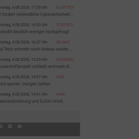
nstag, 4.08.2026, 17:28 Uhr
ELEKTROFAHRZEUGE
I fordert verbindliche Cybersicherheit
r Ladepunkte
nstag, 4.08.2026, 16:53 Uhr
STATISTIK
neralöl deutlich weniger nachgefragt
nstag, 4.08.2026, 16:37 Uhr
BILANZ
ul Tech schreibt nach Umbau wieder
hwarze Zahlen
nstag, 4.08.2026, 15:25 Uhr
WASSERSTOFFINFRASTRUKTUR
sserstoffprojekt schließt erstmals die
eferkette
nstag, 4.08.2026, 14:07 Uhr
GAS
ute sparen, morgen zahlen
nstag, 4.08.2026, 14:01 Uhr
KWK
setzesänderung und EuGH-Urteil
ärken die KWK