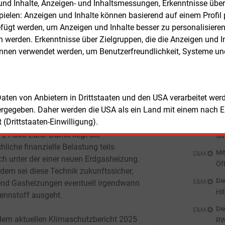
er oft nur bei rund 8.000 Euro, doch
n und Inhalte, Anzeigen- und Inhaltsmessungen, Erkenntnisse übe
Mit
osten und weitere Betriebskosten
elen: Anzeigen und Inhalte können basierend auf einem Profil p
Pw
en die Gesamtkosten deutlich in die
ügt werden, um Anzeigen und Inhalte besser zu personalisiere
St
.
werden. Erkenntnisse über Zielgruppen, die die Anzeigen und I
Mit
E&M
önnen verwendet werden, um Benutzerfreundlichkeit, Systeme u
Oc
rgleich koste eine Wärmepumpe im
Cl
Mit
E&M
milienhaus oft rund 30.000 Euro brutto,
An
h reduziere sich dieser Betrag durch
20
Mit
 Daten von Anbietern in Drittstaaten und den USA verarbeitet we
E&M
iche Förderung erheblich. Für viele
We
ergegeben. Daher werden die USA als ein Land mit einem nach 
alte sind 50 Prozent Zuschuss
(Drittstaaten-Einwilligung).
stisch, bei geringem Einkommen sogar
Mit
E&M
 21.000 Euro. Damit liegt die
St
hliche finanzielle Belastung teils
Mit
E&M
ich unter der einer neuen Erdgasheizung.
Öf
dem sei diese Technik zukunftssicher,
De
Die
E&M
nd Gasheizungen eventuell irgendwann
Hi
rennstoff ausgeht.
Die
E&M
dem aktuellen Klimaschutzbericht 2025
RW