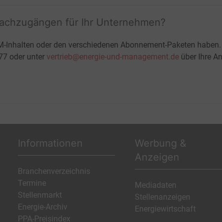
fachzugängen für Ihr Unternehmen?
M-Inhalten oder den verschiedenen Abonnement-Paketen haben.
-77 oder unter
vertrieb@energie-und-management.de
über Ihre An
Informationen
Werbung &
Anzeigen
Branchenverzeichnis
Termine
Mediadaten
Stellenmarkt
Stellenanzeigen
Energie-Archiv
Energiewirtschaft
PPA-Preisindex