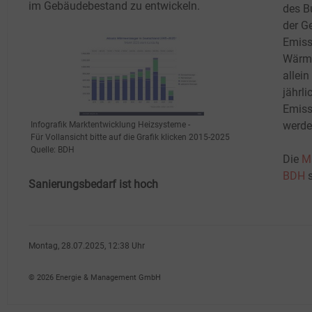
im Gebäudebestand zu entwickeln.
des B
der G
Emiss
Wärme
allei
jährl
Emiss
werde
Infografik Marktentwicklung Heizsysteme -
Für Vollansicht bitte auf die Grafik klicken 2015-2025
Quelle: BDH
Die
M
BDH
s
Sanierungsbedarf ist hoch
Montag, 28.07.2025, 12:38 Uhr
Susanne Harmsen
© 2026 Energie & Management GmbH