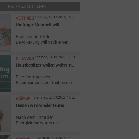
MEHR ZUM THEMA
Dienstag, 30.12.2025, 15:20
VERTRIEB
Umfrage: Mehrheit will
Energieverbrauch nicht senken
Etwa ein Drittel der
Bevölkerung will nach einer
aktuellen Umfrage den
Energieverbrauch im Haushalt
Dienstag, 14.10.2025, 17:11
KLIMASCHUTZ
im kommenden Jahr
verringern – ein bisschen
Hausbesitzer wollen weiter in
zumindest.
Energiewende investieren
Eine Umfrage zeigt:
Eigenheimbesitzer treiben die
Energiewende weiter voran.
Sogar die AfD-Wähler unter
Dienstag, 23.09.2025, 15:23
WÄRME
ihnen bevorzugen PV-Anlagen.
Heizen wird wieder teurer
Nach dem Ende der
Energiekrise waren die
Heizkosten in Deutschland
zunächst gesunken. Jetzt wird
Montag, 4.08.2025, 14:12