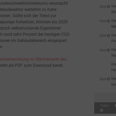
undesumweltministeriums verursacht
Die
E&M
ebäudesektor weiterhin zu hohe
BS
ionen. Sollte sich der Trend zur
fü
Die
E&M
pumpe fortsetzen, könnten bis 2029
Mi
n durch selbstnutzende Eigentümer
ich rund zehn Prozent der heutigen CO2-
Die
E&M
ionen im Gebäudebereich eingespart
Pa
n.
sc
Die
E&M
Wa
arktentwicklung im Wärmemarkt des
Li
Die
teht als PDF zum Download bereit.
He
Die
E&M
Ge
st
Teilen: