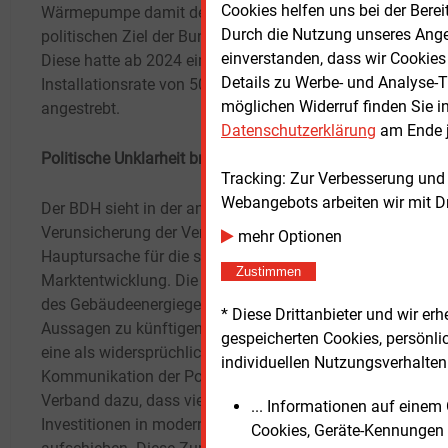
Cookies helfen uns bei der Berei
Wärmepumpe damit deutlich hinter dem
Durch die Nutzung unseres Ange
politischen Ziel der Bundesregierung zurück.
Carol
einverstanden, dass wir Cookies
Diese hatte ab 2024 eine jährliche
Insti
Details zu Werbe- und Analyse-T
Installationsrate von 500.000 Geräten
Dämmt
möglichen Widerruf finden Sie i
angestrebt.
einen
Datenschutzerklärung
am Ende j
„Imme
sich 
Politische Unklarheit bremst Investitionen
Tracking: Zur Verbesserung und
Doch 
Webangebots arbeiten wir mit D
Mitte
Der BDH sieht in der anhaltenden
Verunsicherung der Verbraucher die
mehr Optionen
Kosten
Hauptursache für die schwache
Zustimmen
Marktentwicklung. Die geplante Überarbeitung
Wärm
des Gebäudeenergiegesetzes (GEG), unklare
* Diese Drittanbieter und wir e
Aussagen zu künftigen Förderkonditionen und
Nach 
gespeicherten Cookies, persönli
eine als widersprüchlich empfundene
Finan
individuellen Nutzungsverhalten 
Kommunikation der Politik führten laut
einer
Verband dazu, dass viele Haushalte
über 
... Informationen auf eine
Investitionen in moderne Heiztechnik
Ansch
Cookies, Geräte-Kennungen 