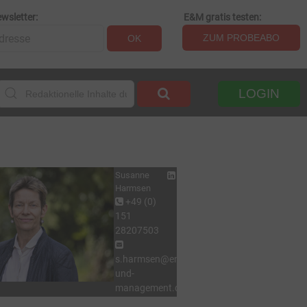
wsletter:
E&M gratis testen:
ZUM PROBEABO
OK
LOGIN
Susanne
Harmsen
+49 (0)
151
28207503
s.harmsen@energie-
und-
management.de