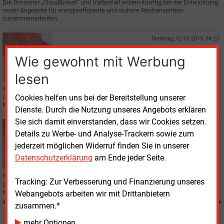
Die Dresdner „Cloud&Heat” und Vattenfall wollen künftig bei der Entwicklung
neuer Angebote für energieeffiziente und sichere Rechenzentren
zusammenarbeiten.
Dienstag, 12.03.2019, 09:23
E&M
HANNOVER MESSE
Wie gewohnt mit Werbung
Öko-Partnerland Schweden
lesen
Schweden ist das bisher kleinste Partnerland der Hannover Messe, doch
Cookies helfen uns bei der Bereitstellung unserer
dafür die Nummer eins in Europa, wenn es um erneuerbare Energien und
Nachhaltigkeit geht.
Dienste. Durch die Nutzung unseres Angebots erklären
Sie sich damit einverstanden, dass wir Cookies setzen.
Montag, 19.02.2018, 09:44
Details zu Werbe- und Analyse-Trackern sowie zum
E&M
EFFIZIENZ
jederzeit möglichen Widerruf finden Sie in unserer
Abwärmenutzung im Europa-Test
Datenschutzerklärung
am Ende jeder Seite.
Wie man Abwärme zu Heizzwecken nutzen kann, untersucht ein kürzlich
Tracking: Zur Verbesserung und Finanzierung unseres
gestartetes EU-Projekt. Auch eine Anlage in Braunschweig gehört zu den
insgesamt vier Demonstrationsprojekten.
Webangebots arbeiten wir mit Drittanbietern
zusammen.*
mehr Optionen