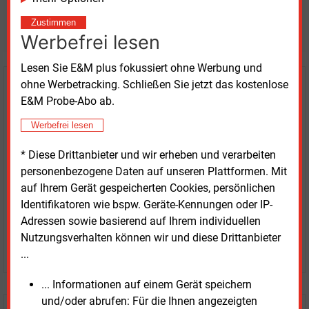
Möchten Sie diese und
Zustimmen
weitere Nachrichten lesen?
Werbefrei lesen
Lesen Sie E&M plus fokussiert ohne Werbung und
ohne Werbetracking. Schließen Sie jetzt das kostenlose
Kaufen Sie den Artikel
E&M Probe-Abo ab.
erhalten Sie sofort diesen redaktionellen Beitrag für
Werbefrei lesen
nur €
8.93
* Diese Drittanbieter und wir erheben und verarbeiten
personenbezogene Daten auf unseren Plattformen. Mit
auf Ihrem Gerät gespeicherten Cookies, persönlichen
Identifikatoren wie bspw. Geräte-Kennungen oder IP-
Adressen sowie basierend auf Ihrem individuellen
Nutzungsverhalten können wir und diese Drittanbieter
JETZT ARTIKEL KAUFEN
...
... Informationen auf einem Gerät speichern
und/oder abrufen: Für die Ihnen angezeigten