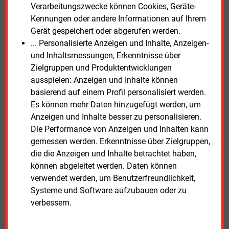
E&M
Testen Sie
kostenlos und
Verarbeitungszwecke können Cookies, Geräte-
Kennungen oder andere Informationen auf Ihrem
unverbindlich
Gerät gespeichert oder abgerufen werden.
... Personalisierte Anzeigen und Inhalte, Anzeigen-
Zwei Wochen kostenfreier Zugang
und Inhaltsmessungen, Erkenntnisse über
Zugang auf stündlich aktualisierte Nachrichten mit
Zielgruppen und Produktentwicklungen
Prognose- und Marktdaten
ausspielen: Anzeigen und Inhalte können
+ einmal täglich E&M daily
basierend auf einem Profil personalisiert werden.
+ zwei Ausgaben der Zeitung E&M
Es können mehr Daten hinzugefügt werden, um
ohne automatische Verlängerung
Anzeigen und Inhalte besser zu personalisieren.
JETZT KOSTENLOS TESTEN
Die Performance von Anzeigen und Inhalten kann
gemessen werden. Erkenntnisse über Zielgruppen,
die die Anzeigen und Inhalte betrachtet haben,
können abgeleitet werden. Daten können
Login für Kunden
verwendet werden, um Benutzerfreundlichkeit,
Systeme und Software aufzubauen oder zu
verbessern.