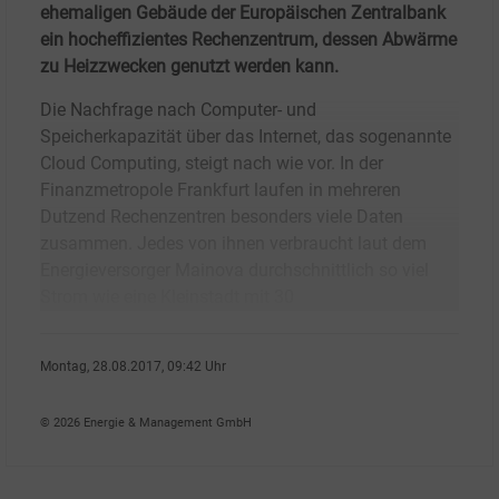
ehemaligen Gebäude der Europäischen Zentralbank
ein hocheffizientes Rechenzentrum, dessen Abwärme
zu Heizzwecken genutzt werden kann.
Die Nachfrage nach Computer- und
Speicherkapazität über das Internet, das sogenannte
Cloud Computing, steigt nach wie vor. In der
Finanzmetropole Frankfurt laufen in mehreren
Dutzend Rechenzentren besonders viele Daten
zusammen. Jedes von ihnen verbraucht laut dem
Energieversorger Mainova durchschnittlich so viel
Strom wie eine Kleinstadt mit 30
Montag, 28.08.2017, 09:42 Uhr
Armin M�ller
© 2026 Energie & Management GmbH