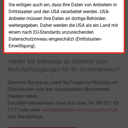
Sie willigen auch ein, dass Ihre Daten von Anbietern in
Drittstaaten und den USA verarbeitet werden. USA-
Anbieter müssen ihre Daten an dortige Behörden
weitergegeben. Daher werden die USA als ein Land mit
einem nach EU-Standards unzureichenden
LOGIN
Datenschutzniveau eingeschätzt (Drittstaaten-
Einwilligung).
Haben Sie Interesse an Content oder
Mehrfachzugängen für Ihr Unternehmen?
Sprechen Sie uns an, wenn Sie Fragen zur Nutzung von
E&M-Inhalten oder den verschiedenen Abonnement-
Paketen haben.
Das E&M-Vertriebsteam freut sich unter Tel. 08152 / 93
11-77 oder unter
vertrieb@energie-und-management.de
über Ihre Anfrage.