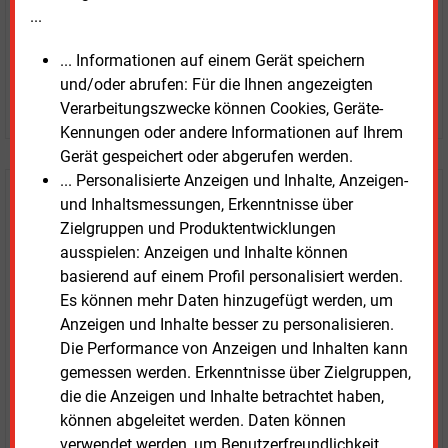
...
... Informationen auf einem Gerät speichern
und/oder abrufen: Für die Ihnen angezeigten
JETZT ARTIKEL KAUFEN
Verarbeitungszwecke können Cookies, Geräte-
Kennungen oder andere Informationen auf Ihrem
Gerät gespeichert oder abgerufen werden.
... Personalisierte Anzeigen und Inhalte, Anzeigen-
E&M
Testen Sie
kostenlos und
und Inhaltsmessungen, Erkenntnisse über
Zielgruppen und Produktentwicklungen
unverbindlich
ausspielen: Anzeigen und Inhalte können
basierend auf einem Profil personalisiert werden.
Zwei Wochen kostenfreier Zugang
Es können mehr Daten hinzugefügt werden, um
Zugang auf stündlich aktualisierte Nachrichten mit
Anzeigen und Inhalte besser zu personalisieren.
Prognose- und Marktdaten
Die Performance von Anzeigen und Inhalten kann
+ einmal täglich E&M daily
gemessen werden. Erkenntnisse über Zielgruppen,
+ zwei Ausgaben der Zeitung E&M
die die Anzeigen und Inhalte betrachtet haben,
ohne automatische Verlängerung
können abgeleitet werden. Daten können
JETZT KOSTENLOS TESTEN
verwendet werden, um Benutzerfreundlichkeit,