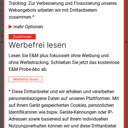
Tracking: Zur Verbesserung und Finanzierung unseres
Webangebots arbeiten wir mit Drittanbietern
zusammen.*
mehr Optionen
Andrew Fastow, der ehemalige Finanzchef des zusammengebrochenen US-
Energiehändlers Enron Corp., ist offiziell wegen Betrugs angeklagt worden.
Zustimmen
Werbefrei lesen
Möchten Sie diese und
Lesen Sie E&M plus fokussiert ohne Werbung und
ohne Werbetracking. Schließen Sie jetzt das kostenlose
weitere Nachrichten lesen?
E&M Probe-Abo ab.
Werbefrei lesen
Kaufen Sie den Artikel
* Diese Drittanbieter und wir erheben und verarbeiten
personenbezogene Daten auf unseren Plattformen. Mit
erhalten Sie sofort diesen redaktionellen Beitrag für
auf Ihrem Gerät gespeicherten Cookies, persönlichen
nur €
2.98
Identifikatoren wie bspw. Geräte-Kennungen oder IP-
Adressen sowie basierend auf Ihrem individuellen
Nutzungsverhalten können wir und diese Drittanbieter