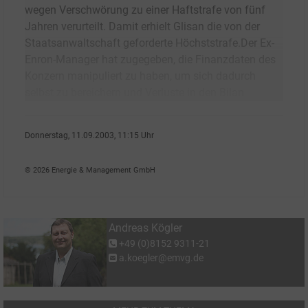
wegen Verschwörung zu einer Haftstrafe von fünf
Jahren verurteilt. Damit erhielt Glisan die von der
Staatsanwaltschaft geforderte Höchststrafe.Der Ex-
Enron-Manager hat zugegeben, die Finanzdaten des
Konzern manipuliert zu haben, um sich dadurch
selbst zu bereichern und Verluste in den Bilan
Donnerstag, 11.09.2003, 11:15 Uhr
Andreas K�gler
© 2026 Energie & Management GmbH
Andreas Kögler
+49 (0)8152 9311-21
a.koegler@emvg.de