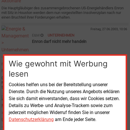
Die Hauptgläubiger des zusammengebrochenen US-Energiehändlers Enron
mit Sitz in Houston werden dem nun vorgestellten Insolvenzplan nach nur
einen Bruchteil ihrer Forderungen erhalten.
Freitag, 27.06.2003, 10:06
E&M
UNTERNEHMEN
Enron darf nicht mehr handeln
Wie gewohnt mit Werbung
lesen
Die amerikanische Energie-Regulierungsbehörde FERC (Federal Energy
Regulatory Commission) hat dem US-Energiehändler Enron die Lizenz als
Cookies helfen uns bei der Bereitstellung unserer
Strom- und Gashändler entzogen.
Dienste. Durch die Nutzung unseres Angebots erklären
Sie sich damit einverstanden, dass wir Cookies setzen.
Freitag, 1.11.2002, 08:29
Details zu Werbe- und Analyse-Trackern sowie zum
E&M
UNTERNEHMEN
Ex-Enron-Finanzchef wegen Betrugs angeklagt
jederzeit möglichen Widerruf finden Sie in unserer
Datenschutzerklärung
am Ende jeder Seite.