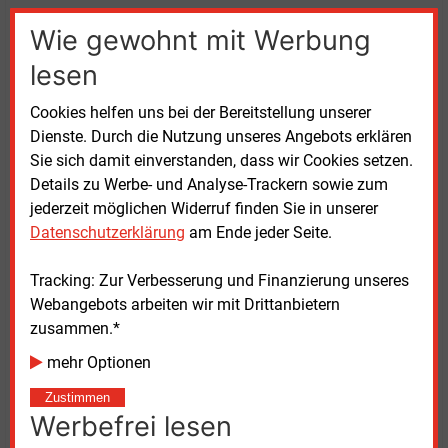
Die vollständige Montage der Anlage ist bis Ende
Wie gewohnt mit Werbung
2026 vorgesehen, anschließend geht sie in den
lesen
Regelbetrieb. Insgesamt investiert Enercity nach
eigenen Angaben rund 56
Millionen Euro. Gefördert
Cookies helfen uns bei der Bereitstellung unserer
wird das Projekt durch einen Zuschuss in Höhe von
Dienste. Durch die Nutzung unseres Angebots erklären
22,5
Millionen Euro aus dem Programm
Sie sich damit einverstanden, dass wir Cookies setzen.
,,Bundesförderung für effiziente Wärmenetze” (BEW).
Details zu Werbe- und Analyse-Trackern sowie zum
jederzeit möglichen Widerruf finden Sie in unserer
Bis Ende des Winters 2027/28 soll das
Datenschutzerklärung
am Ende jeder Seite.
Kohlekraftwerk vollständig durch ein klimaneutrales
Anlagenportfolio ersetzt sein. Parallel soll das
Tracking: Zur Verbesserung und Finanzierung unseres
Fernwärmenetz erheblich wachsen: von heute rund
Webangebots arbeiten wir mit Drittanbietern
360
Kilometer auf perspektivisch etwa 550
Kilometer.
zusammen.*
Bis 2040 will Enercity rund 18.000 Gebäude in
mehr Optionen
Hannover mit klimaneutraler Fernwärme versorgen –
etwa viermal so viele wie heute.
Zustimmen
Werbefrei lesen
Technische Daten der Großwärmepumpe