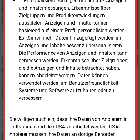
... Personalisierte Anzeigen und Inhalte, Anzeigen-
Günter Drewnitzky
und Inhaltsmessungen, Erkenntnisse über
+49 (0) 8152 9311 15
Zielgruppen und Produktentwicklungen
G.Drewnitzky@energie-
und-management.de
ausspielen: Anzeigen und Inhalte können
basierend auf einem Profil personalisiert werden.
Es können mehr Daten hinzugefügt werden, um
Anzeigen und Inhalte besser zu personalisieren.
Die Performance von Anzeigen und Inhalten kann
gemessen werden. Erkenntnisse über Zielgruppen,
MEHR ZUM THEMA
die die Anzeigen und Inhalte betrachtet haben,
Mittwoch, 6.05.2026, 12:05
können abgeleitet werden. Daten können
POLITIK
verwendet werden, um Benutzerfreundlichkeit,
Kritik am StromVKG aus der Energiewirtschaft
Systeme und Software aufzubauen oder zu
verbessern.
Mehrere Energieverbände kritisieren den Entwurf des
Stromversorgungssicherungsgesetzes und fordern Anpassungen bei
Wettbewerb, Kosten und Technologieoffenheit.
Sie willigen auch ein, dass Ihre Daten von Anbietern in
Drittstaaten und den USA verarbeitet werden. USA-
Dienstag, 28.04.2026, 14:09
WÄRME
Anbieter müssen ihre Daten an dortige Behörden
Hybridheizung sorgt für Klimaschutz im Plattenbau