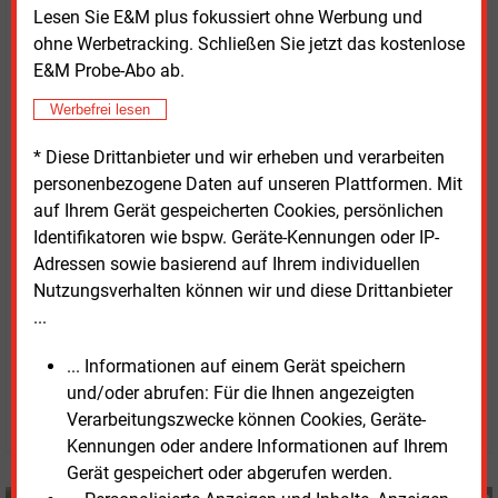
Lesen Sie E&M plus fokussiert ohne Werbung und
ohne Werbetracking. Schließen Sie jetzt das kostenlose
Wärmequelle: gereinigtes Klarwasser aus dem
E&M Probe-Abo ab.
Klärwerk
Quellentemperatur: 12 bis 16 Grad (winterstabil)
Werbefrei lesen
Thermische Leistung: 30 MW
Jahreswärmeerzeugung: rund 130 GWh
* Diese Drittanbieter und wir erheben und verarbeiten
Fernwärme-Vorlauftemperatur: rund 95 Grad
personenbezogene Daten auf unseren Plattformen. Mit
Versorgungspotenzial: rechnerisch 13.000
auf Ihrem Gerät gespeicherten Cookies, persönlichen
Haushalte
Identifikatoren wie bspw. Geräte-Kennungen oder IP-
Anteil am Fernwärmebedarf Hannover: 7 bis 8
Adressen sowie basierend auf Ihrem individuellen
Prozent
Nutzungsverhalten können wir und diese Drittanbieter
...
Donnerstag, 23.04.2026, 10:50 Uhr
... Informationen auf einem Gerät speichern
G�nter Drewnitzky
und/oder abrufen: Für die Ihnen angezeigten
© 2026 Energie & Management GmbH
Verarbeitungszwecke können Cookies, Geräte-
Kennungen oder andere Informationen auf Ihrem
Gerät gespeichert oder abgerufen werden.