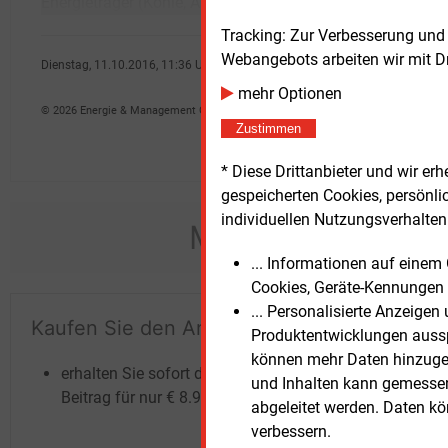
Energieträger (Kohle, Atom und Gas) in den
besch
Tracking: Zur Verbesserung und
Webangebots arbeiten wir mit D
Dienstag, 11.10.2016, 11:36 Uhr
Heidi Roider
mehr Optionen
© 2026 Energie & Management GmbH
Zustimmen
* Diese Drittanbieter und wir e
gespeicherten Cookies, persönli
individuellen Nutzungsverhalten 
Möchten Sie dies
... Informationen auf eine
Cookies, Geräte-Kennungen 
... Personalisierte Anzeige
Kaufen Sie den Artikel
Te
Produktentwicklungen ausspi
un
können mehr Daten hinzugef
erhalten Sie sofort diesen redaktionellen
und Inhalten kann gemessen 
Beitrag für nur €
8.93
abgeleitet werden. Daten k
verbessern.