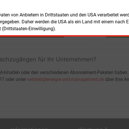
Nachrichten mit Prognose- und
Marktdaten
+ einmal täglich E&M daily
 Daten von Anbietern in Drittstaaten und den USA verarbeitet we
+ zwei Ausgaben der Zeitung E&M
ergegeben. Daher werden die USA als ein Land mit einem nach 
ohne automatische Verlängerung
(Drittstaaten-Einwilligung).
JETZT KOSTENLOS TESTEN
LOGIN
fachzugängen für Ihr Unternehmen?
M-Inhalten oder den verschiedenen Abonnement-Paketen haben.
-77 oder unter
vertrieb@energie-und-management.de
über Ihre An