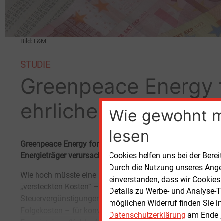
Bild: E&M
STUDIE
Greenpeace Energy 
ehrliche Kostendeba
Wie gewohnt 
lesen
Greenpeace Energy fordert mehr Transparenz bei den „vers
Energieträger verursachen. Denn diese würden sich 2017 
Cookies helfen uns bei der Berei
Durch die Nutzung unseres Ange
Wie hoch müsste eine Umlage sein, wenn die
Strompreis mit eingerechnet werden würden?
einverstanden, dass wir Cookies
„versteckten Kosten“ – zum Beispiel
Damit hat sich das Forum Ökologisch-Soziale
Details zu Werbe- und Analyse-T
Steuervergünstigungen und gesellschaftliche
Marktwirtschaft (FÖS) im Auftrag des
möglichen Widerruf finden Sie i
Folgekosten – für konventionelle
Ökoenergieanbieters Greenpeace Energy
Datenschutzerklärung
am Ende j