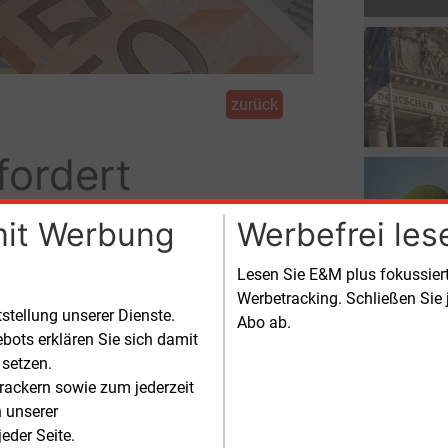
zurück
fordert
tte
mit Werbung
Werbefrei les
Lesen Sie E&M plus fokussie
teckten“ Kosten, die konventionelle
Werbetracking. Schließen Sie 
auf 38
Mrd.
Euro belaufen.
tstellung unserer Dienste.
Abo ab.
bots erklären Sie sich damit
 setzen.
rackern sowie zum jederzeit
n unserer
eder Seite.