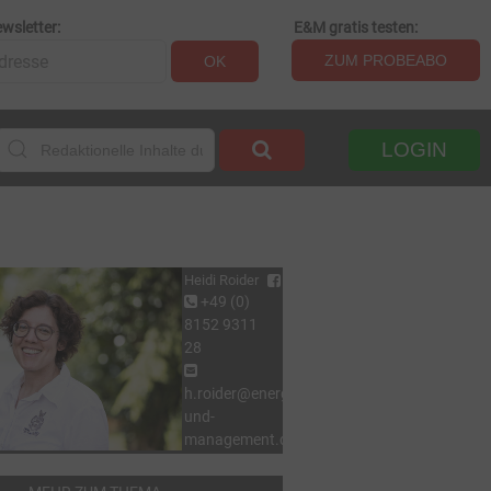
wsletter:
E&M gratis testen:
ZUM PROBEABO
OK
LOGIN
Heidi Roider
+49 (0)
8152 9311
28
h.roider@energie-
und-
management.de