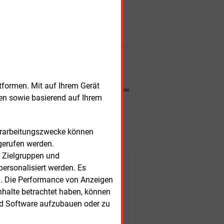
Hauptstadtpolitik fest.
Die EEG-Umlage steigt
POLTIK
nächstes Jahr auf 6,88 Cent
Wie nicht anders zu erwarten,
müssen die privaten Haushalte
2017 einen höheren Zuschlag
für die Ökostromförderung
zahlen.
Nachrichten
tformen. Mit auf Ihrem Gerät
sen sowie basierend auf Ihrem
esen?
Verarbeitungszwecke können
gerufen werden.
r Zielgruppen und
r Kunden
ersonalisiert werden. Es
n. Die Performance von Anzeigen
nhalte betrachtet haben, können
nd Software aufzubauen oder zu