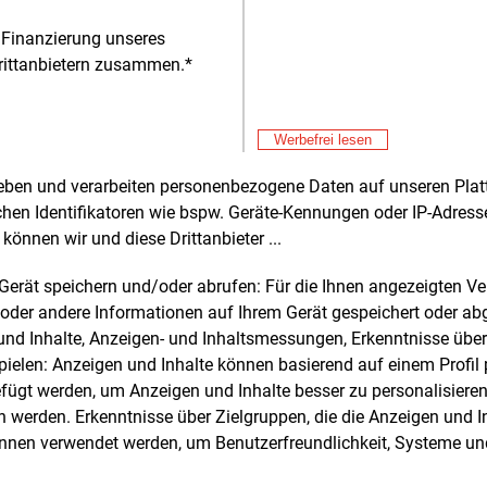
äftigt. He
 Finanzierung unseres
rittanbietern zusammen.*
Werbefrei lesen
Alle 
rheben und verarbeiten personenbezogene Daten auf unseren Plat
chen Identifikatoren wie bspw. Geräte-Kennungen oder IP-Adres
können wir und diese Drittanbieter ...
e und weitere Nachrichten l
m Gerät speichern und/oder abrufen: Für die Ihnen angezeigten 
oder andere Informationen auf Ihrem Gerät gespeichert oder ab
n und Inhalte, Anzeigen- und Inhaltsmessungen, Erkenntnisse übe
E&M
sten Sie
kostenlos
Login fü
elen: Anzeigen und Inhalte können basierend auf einem Profil p
d unverbindlich
ügt werden, um Anzeigen und Inhalte besser zu personalisiere
werden. Erkenntnisse über Zielgruppen, die die Anzeigen und I
Zwei Wochen kostenfreier Zugang
önnen verwendet werden, um Benutzerfreundlichkeit, Systeme u
Zugang auf stündlich aktualisierte