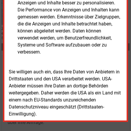
Anzeigen und Inhalte besser zu personalisieren.
PERSONALIE
Die Performance von Anzeigen und Inhalten kann
Neue Chefs für zwei baden-württembergische
gemessen werden. Erkenntnisse über Zielgruppen,
Versorger
die die Anzeigen und Inhalte betrachtet haben,
Zwei baden-württembergische Versorger erleben in den nächsten Wochen
können abgeleitet werden. Daten können
einen Führungswechsel. In Trossingen und Herrenberg bekommen die
verwendet werden, um Benutzerfreundlichkeit,
Stadtwerke-Beschäftigten neue Chefs.
Systeme und Software aufzubauen oder zu
Teilen:
verbessern.
Haben Sie Interesse an Content oder
Sie willigen auch ein, dass Ihre Daten von Anbietern in
Mehrfachzugängen für Ihr Unternehmen?
Drittstaaten und den USA verarbeitet werden. USA-
Anbieter müssen ihre Daten an dortige Behörden
Sprechen Sie uns an, wenn Sie Fragen zur Nutzung von
weitergegeben. Daher werden die USA als ein Land mit
E&M-Inhalten oder den verschiedenen Abonnement-
einem nach EU-Standards unzureichenden
Paketen haben.
Datenschutzniveau eingeschätzt (Drittstaaten-
Das E&M-Vertriebsteam freut sich unter Tel. 08152 / 93
Einwilligung).
11-77 oder unter
vertrieb@energie-und-management.de
über Ihre Anfrage.