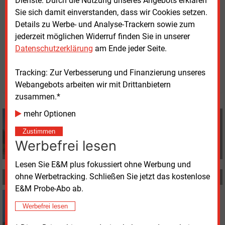
Dienste. Durch die Nutzung unseres Angebots erklären
betrug 465
Millionen kWh. Die Zahl der Beschäftigten
Sie sich damit einverstanden, dass wir Cookies setzen.
lag bei 380.
Details zu Werbe- und Analyse-Trackern sowie zum
jederzeit möglichen Widerruf finden Sie in unserer
Datenschutzerklärung
am Ende jeder Seite.
Freitag, 12.04.2024, 16:08 Uhr
Manfred Fischer
Tracking: Zur Verbesserung und Finanzierung unseres
© 2026 Energie & Management GmbH
Webangebots arbeiten wir mit Drittanbietern
zusammen.*
mehr Optionen
Manfred Fischer
+49 (0) 8152 9311 0
Zustimmen
info@energie-und-management.de
Werbefrei lesen
Lesen Sie E&M plus fokussiert ohne Werbung und
ohne Werbetracking. Schließen Sie jetzt das kostenlose
MEHR ZUM THEMA
E&M Probe-Abo ab.
Freitag, 2.08.2024, 15:36
Werbefrei lesen
BILANZ
Stadtwerke Bayreuth schreiben wieder schwarze