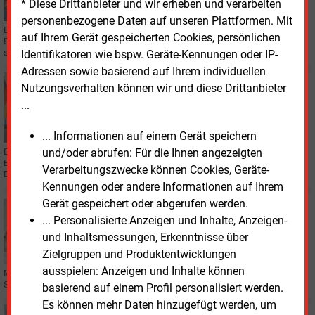
* Diese Drittanbieter und wir erheben und verarbeiten
Zahlen
personenbezogene Daten auf unseren Plattformen. Mit
Der Kommunalversorger in Bayreuth bilanziert für das Jahr 2023 in der
auf Ihrem Gerät gespeicherten Cookies, persönlichen
Energiesparte einen Gewinn in Höhe 11,9
Millionen Euro. Unter dem Strich
steht ein Ergebnis von
600.000 Euro.
Identifikatoren wie bspw. Geräte-Kennungen oder IP-
Adressen sowie basierend auf Ihrem individuellen
Mittwoch, 24.07.2024, 16:15
Nutzungsverhalten können wir und diese Drittanbieter
WASSERSTOFF
...
Wasserstoffprojekt in Bayreuth bekommt weitere
Gelder
... Informationen auf einem Gerät speichern
und/oder abrufen: Für die Ihnen angezeigten
Das Bayerische Staatsministerium für Wirtschaft, Landesentwicklung und
Energie steuert Gelder für einen Elektrolyseur der Stadtwerke Bayreuth bei.
Verarbeitungszwecke können Cookies, Geräte-
Es ist nicht der erste Förderbescheid.
Kennungen oder andere Informationen auf Ihrem
Gerät gespeichert oder abgerufen werden.
Mittwoch, 22.05.2024, 14:24
PERSONALIE
... Personalisierte Anzeigen und Inhalte, Anzeigen-
Neuer Geschäftsführer in Bayreuth
und Inhaltsmessungen, Erkenntnisse über
Zielgruppen und Produktentwicklungen
ausspielen: Anzeigen und Inhalte können
Markus Rützel steht ab 1. Oktober an der Spitze der Stadtwerke Bayreuth.
Sein Vorgänger geht Ende des Jahres in den Ruhestand.
basierend auf einem Profil personalisiert werden.
Es können mehr Daten hinzugefügt werden, um
Freitag, 19.04.2024, 10:42