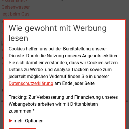
Wie gewohnt mit Werbung
Die Gelsenwasser AG hat ihren Umsatzzuwachs und ihr gutes Ergebnis 2009
überwiegend mit der Ausweitung des Gasgeschäftes erzielt.
lesen
Dienstag, 13.04.2010, 13:09
Cookies helfen uns bei der Bereitstellung unserer
E&M
STADTWERKE
Dienste. Durch die Nutzung unseres Angebots erklären
Nicht spektakulär, aber gediegen
Sie sich damit einverstanden, dass wir Cookies setzen.
Details zu Werbe- und Analyse-Trackern sowie zum
jederzeit möglichen Widerruf finden Sie in unserer
Datenschutzerklärung
am Ende jeder Seite.
Große Schleifspuren hat die Wirtschafts- und Finanzkrise bei den
Stadtwerken Herne nicht hinterlassen. Dem Kommunalversorger aus dem
Revier gelingt es nach wie vor, seine Kunden weitgehend zu halten.
Tracking: Zur Verbesserung und Finanzierung unseres
Webangebots arbeiten wir mit Drittanbietern
zusammen.*
Möchten Sie diese und
mehr Optionen
weitere Nachrichten lesen?