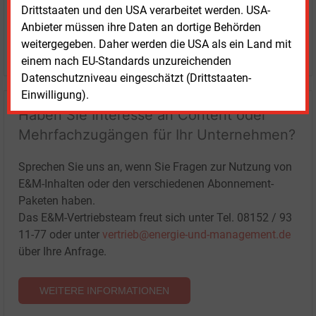
Drittstaaten und den USA verarbeitet werden. USA-
Anbieter müssen ihre Daten an dortige Behörden
weitergegeben. Daher werden die USA als ein Land mit
LOGIN
einem nach EU-Standards unzureichenden
Datenschutzniveau eingeschätzt (Drittstaaten-
Einwilligung).
Haben Sie Interesse an Content oder
Mehrfachzugängen für Ihr Unternehmen?
Sprechen Sie uns an, wenn Sie Fragen zur Nutzung von
E&M-Inhalten oder den verschiedenen Abonnement-
Paketen haben.
Das E&M-Vertriebsteam freut sich unter Tel. 08152 / 93
11-77 oder unter
vertrieb@energie-und-management.de
über Ihre Anfrage.
WEITERE INFORMATIONEN