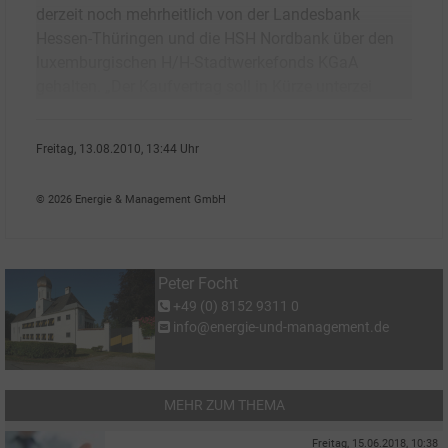
derzeit noch mehrheitlich von der Landesbank
Hessen-Thüringen und die HSH Nordbank über den
luxemburgischen H/H-Stadtwerkefonds KGaA
gehalten. „Der Kaufvertrag soll in Kürze unterzei
Freitag, 13.08.2010, 13:44 Uhr
Peter Focht
© 2026 Energie & Management GmbH
Peter Focht
+49 (0) 8152 9311 0
info@energie-und-management.de
MEHR ZUM THEMA
Freitag, 15.06.2018, 10:38