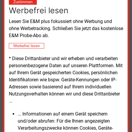
Zustimmen
Werbefrei lesen
Lesen Sie E&M plus fokussiert ohne Werbung und
Kaufen Sie den Artikel
ohne Werbetracking. Schließen Sie jetzt das kostenlose
E&M Probe-Abo ab.
erhalten Sie sofort diesen redaktionellen Beitrag für
nur €
2.98
Werbefrei lesen
* Diese Drittanbieter und wir erheben und verarbeiten
personenbezogene Daten auf unseren Plattformen. Mit
auf Ihrem Gerät gespeicherten Cookies, persönlichen
Identifikatoren wie bspw. Geräte-Kennungen oder IP-
Adressen sowie basierend auf Ihrem individuellen
JETZT ARTIKEL KAUFEN
Nutzungsverhalten können wir und diese Drittanbieter
...
... Informationen auf einem Gerät speichern
E&M
Testen Sie
kostenlos und
und/oder abrufen: Für die Ihnen angezeigten
unverbindlich
Verarbeitungszwecke können Cookies, Geräte-