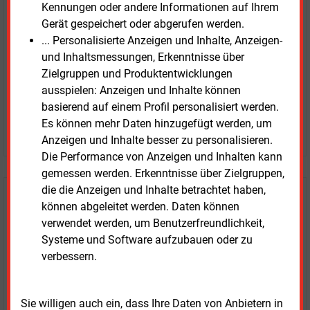
Kennungen oder andere Informationen auf Ihrem
Zwei Wochen kostenfreier Zugang
Gerät gespeichert oder abgerufen werden.
Zugang auf stündlich aktualisierte Nachrichten mit
... Personalisierte Anzeigen und Inhalte, Anzeigen-
Prognose- und Marktdaten
und Inhaltsmessungen, Erkenntnisse über
+ einmal täglich E&M daily
Zielgruppen und Produktentwicklungen
+ zwei Ausgaben der Zeitung E&M
ausspielen: Anzeigen und Inhalte können
ohne automatische Verlängerung
basierend auf einem Profil personalisiert werden.
Es können mehr Daten hinzugefügt werden, um
JETZT KOSTENLOS TESTEN
Anzeigen und Inhalte besser zu personalisieren.
Die Performance von Anzeigen und Inhalten kann
gemessen werden. Erkenntnisse über Zielgruppen,
die die Anzeigen und Inhalte betrachtet haben,
Login für Kunden
können abgeleitet werden. Daten können
verwendet werden, um Benutzerfreundlichkeit,
Systeme und Software aufzubauen oder zu
verbessern.
Sie willigen auch ein, dass Ihre Daten von Anbietern in