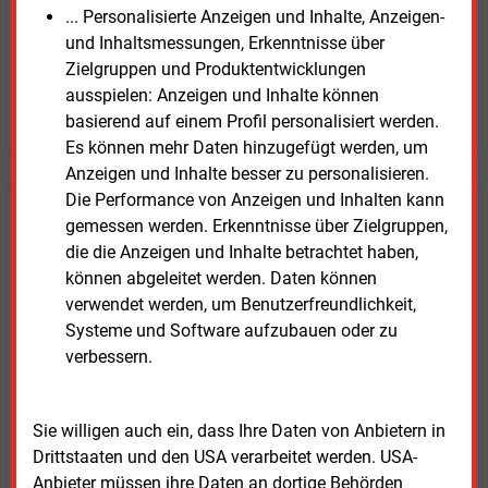
... Personalisierte Anzeigen und Inhalte, Anzeigen-
+ einmal täglich E&M daily
und Inhaltsmessungen, Erkenntnisse über
+ zwei Ausgaben der Zeitung E&M
Zielgruppen und Produktentwicklungen
ohne automatische Verlängerung
ausspielen: Anzeigen und Inhalte können
JETZT KOSTENLOS TESTEN
basierend auf einem Profil personalisiert werden.
Es können mehr Daten hinzugefügt werden, um
Anzeigen und Inhalte besser zu personalisieren.
Die Performance von Anzeigen und Inhalten kann
Login für Kunden
gemessen werden. Erkenntnisse über Zielgruppen,
die die Anzeigen und Inhalte betrachtet haben,
können abgeleitet werden. Daten können
verwendet werden, um Benutzerfreundlichkeit,
Systeme und Software aufzubauen oder zu
verbessern.
Sie willigen auch ein, dass Ihre Daten von Anbietern in
Drittstaaten und den USA verarbeitet werden. USA-
LOGIN
Anbieter müssen ihre Daten an dortige Behörden