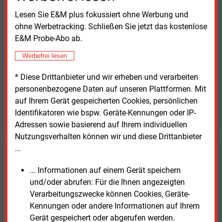
Lesen Sie E&M plus fokussiert ohne Werbung und
erhalten Sie sofort diesen redaktionellen Beitrag für
ohne Werbetracking. Schließen Sie jetzt das kostenlose
nur €
8.93
E&M Probe-Abo ab.
Werbefrei lesen
* Diese Drittanbieter und wir erheben und verarbeiten
personenbezogene Daten auf unseren Plattformen. Mit
auf Ihrem Gerät gespeicherten Cookies, persönlichen
JETZT ARTIKEL KAUFEN
Identifikatoren wie bspw. Geräte-Kennungen oder IP-
Adressen sowie basierend auf Ihrem individuellen
Nutzungsverhalten können wir und diese Drittanbieter
...
E&M
Testen Sie
kostenlos und
... Informationen auf einem Gerät speichern
unverbindlich
und/oder abrufen: Für die Ihnen angezeigten
Verarbeitungszwecke können Cookies, Geräte-
Zwei Wochen kostenfreier Zugang
Kennungen oder andere Informationen auf Ihrem
Zugang auf stündlich aktualisierte Nachrichten mit
Gerät gespeichert oder abgerufen werden.
Prognose- und Marktdaten