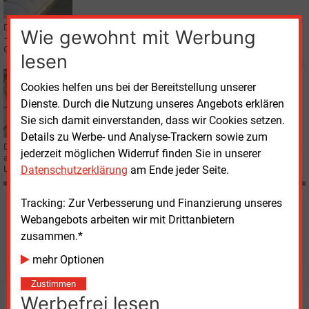
Der russische Gaskonzern Gazprom will sich von Vermögenswerten trennen
Wie gewohnt mit Werbung
– ein Verkaufskandidat könnte der deutsche Fernleitungsnetzbetreiber
Gascade sein.
lesen
Mittwoch, 25.01.2017, 16:08
Cookies helfen uns bei der Bereitstellung unserer
E&M
GAS
Dienste. Durch die Nutzung unseres Angebots erklären
Nord Stream 2 im Zeitplan
Sie sich damit einverstanden, dass wir Cookies setzen.
Details zu Werbe- und Analyse-Trackern sowie zum
Die umstrittene Pipeline geht 2019 in Betrieb, versicherten Gazprom-Vertreter
jederzeit möglichen Widerruf finden Sie in unserer
auf der European Gas Conference in Wien. Laut Gazprom und OMV ist die
Datenschutzerklärung
am Ende jeder Seite.
Leitung unverzichtbar.
Tracking: Zur Verbesserung und Finanzierung unseres
Möchten Sie diese und
Webangebots arbeiten wir mit Drittanbietern
zusammen.*
weitere Nachrichten lesen?
mehr Optionen
Zustimmen
Werbefrei lesen
Kaufen Sie den Artikel