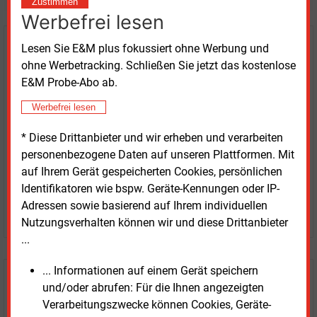
Zustimmen
Werbefrei lesen
Lesen Sie E&M plus fokussiert ohne Werbung und
Kaufen Sie den Artikel
ohne Werbetracking. Schließen Sie jetzt das kostenlose
E&M Probe-Abo ab.
erhalten Sie sofort diesen redaktionellen Beitrag für
nur €
8.93
Werbefrei lesen
* Diese Drittanbieter und wir erheben und verarbeiten
personenbezogene Daten auf unseren Plattformen. Mit
auf Ihrem Gerät gespeicherten Cookies, persönlichen
Identifikatoren wie bspw. Geräte-Kennungen oder IP-
Adressen sowie basierend auf Ihrem individuellen
JETZT ARTIKEL KAUFEN
Nutzungsverhalten können wir und diese Drittanbieter
...
... Informationen auf einem Gerät speichern
E&M
Testen Sie
kostenlos und
und/oder abrufen: Für die Ihnen angezeigten
unverbindlich
Verarbeitungszwecke können Cookies, Geräte-