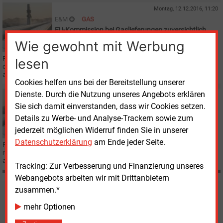
Montag, 12.12.2016, 11:20
E&M
GAS
EU-Kommission bei Gaslieferungen zuversichtlich
Wie gewohnt mit Werbung
Russland und die Ukraine haben am 9. Dezember ihre Verhandlungen über
lesen
die seit dem letzten Jahr ausgesetzten Gaslieferungen wieder
aufgenommen.
Cookies helfen uns bei der Bereitstellung unserer
Dienste. Durch die Nutzung unseres Angebots erklären
Montag, 28.11.2016, 13:44
Sie sich damit einverstanden, dass wir Cookies setzen.
E&M
GAS
EU will zwischen Russland und der Ukraine weiter
Details zu Werbe- und Analyse-Trackern sowie zum
vermitteln
jederzeit möglichen Widerruf finden Sie in unserer
Datenschutzerklärung
am Ende jeder Seite.
Russland und die Ukraine wollen ihre Gespräche über die Lieferung von
russischem Gas im kommenden Winter unter Vermittlung der EU wieder
aufnehmen.
Tracking: Zur Verbesserung und Finanzierung unseres
Webangebots arbeiten wir mit Drittanbietern
zusammen.*
Möchten Sie diese und
mehr Optionen
weitere Nachrichten lesen?