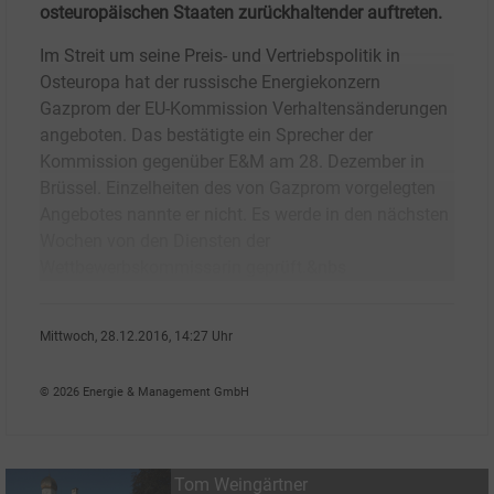
osteuropäischen Staaten zurückhaltender auftreten.
Im Streit um seine Preis- und Vertriebspolitik in
Osteuropa hat der russische Energiekonzern
Gazprom der EU-Kommission Verhaltensänderungen
angeboten. Das bestätigte ein Sprecher der
Kommission gegenüber E&M am 28. Dezember in
Brüssel. Einzelheiten des von Gazprom vorgelegten
Angebotes nannte er nicht. Es werde in den nächsten
Wochen von den Diensten der
Wettbewerbskommissarin geprüft.&nbs
Mittwoch, 28.12.2016, 14:27 Uhr
Tom Weing�rtner
© 2026 Energie & Management GmbH
Tom Weingärtner