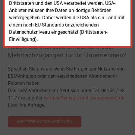
Drittstaaten und den USA verarbeitet werden. USA-
Anbieter müssen ihre Daten an dortige Behörden
weitergegeben. Daher werden die USA als ein Land mit
LOGIN
einem nach EU-Standards unzureichenden
Datenschutzniveau eingeschätzt (Drittstaaten-
Einwilligung).
Haben Sie Interesse an Content oder
Mehrfachzugängen für Ihr Unternehmen?
Sprechen Sie uns an, wenn Sie Fragen zur Nutzung von
E&M-Inhalten oder den verschiedenen Abonnement-
Paketen haben.
Das E&M-Vertriebsteam freut sich unter Tel. 08152 / 93
11-77 oder unter
vertrieb@energie-und-management.de
über Ihre Anfrage.
WEITERE INFORMATIONEN