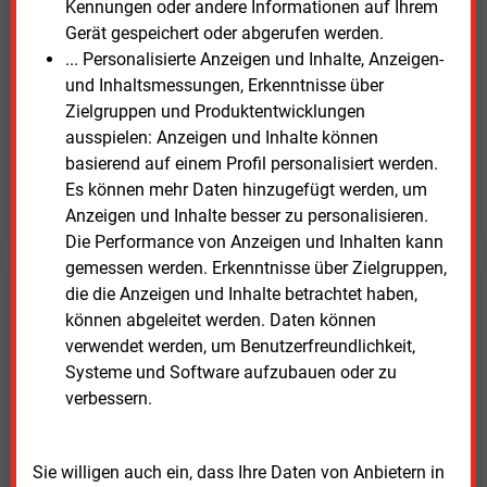
Kennungen oder andere Informationen auf Ihrem
Zwei Wochen kostenfreier Zugang
Gerät gespeichert oder abgerufen werden.
Zugang auf stündlich aktualisierte Nachrichten mit
... Personalisierte Anzeigen und Inhalte, Anzeigen-
Prognose- und Marktdaten
und Inhaltsmessungen, Erkenntnisse über
+ einmal täglich E&M daily
Zielgruppen und Produktentwicklungen
+ zwei Ausgaben der Zeitung E&M
ausspielen: Anzeigen und Inhalte können
ohne automatische Verlängerung
basierend auf einem Profil personalisiert werden.
Es können mehr Daten hinzugefügt werden, um
JETZT KOSTENLOS TESTEN
Anzeigen und Inhalte besser zu personalisieren.
Die Performance von Anzeigen und Inhalten kann
gemessen werden. Erkenntnisse über Zielgruppen,
die die Anzeigen und Inhalte betrachtet haben,
Login für Kunden
können abgeleitet werden. Daten können
verwendet werden, um Benutzerfreundlichkeit,
Systeme und Software aufzubauen oder zu
verbessern.
Sie willigen auch ein, dass Ihre Daten von Anbietern in