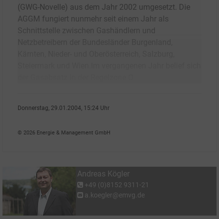
(GWG-Novelle) aus dem Jahr 2002 umgesetzt. Die
AGGM fungiert nunmehr seit einem Jahr als
Schnittstelle zwischen Gashändlern und
Netzbetreibern der Bundesländer Burgenland,
Kärnten, Nieder- und Oberösterreich, Salzburg,
Steiermark und Wien.Im vergangenen Jahr belief sich
der Gasabsatz in der Regelzone O
Donnerstag, 29.01.2004, 15:24 Uhr
Andreas K�gler
© 2026 Energie & Management GmbH
Andreas Kögler
+49 (0)8152 9311-21
a.koegler@emvg.de