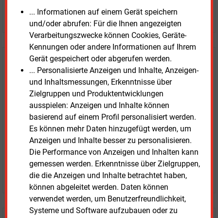
... Informationen auf einem Gerät speichern
JETZT ARTIKEL KAUFEN
und/oder abrufen: Für die Ihnen angezeigten
Verarbeitungszwecke können Cookies, Geräte-
Kennungen oder andere Informationen auf Ihrem
Gerät gespeichert oder abgerufen werden.
E&M
Testen Sie
kostenlos und
... Personalisierte Anzeigen und Inhalte, Anzeigen-
unverbindlich
und Inhaltsmessungen, Erkenntnisse über
Zielgruppen und Produktentwicklungen
Zwei Wochen kostenfreier Zugang
ausspielen: Anzeigen und Inhalte können
Zugang auf stündlich aktualisierte Nachrichten mit
basierend auf einem Profil personalisiert werden.
Prognose- und Marktdaten
Es können mehr Daten hinzugefügt werden, um
+ einmal täglich E&M daily
Anzeigen und Inhalte besser zu personalisieren.
+ zwei Ausgaben der Zeitung E&M
Die Performance von Anzeigen und Inhalten kann
ohne automatische Verlängerung
gemessen werden. Erkenntnisse über Zielgruppen,
JETZT KOSTENLOS TESTEN
die die Anzeigen und Inhalte betrachtet haben,
können abgeleitet werden. Daten können
verwendet werden, um Benutzerfreundlichkeit,
Systeme und Software aufzubauen oder zu