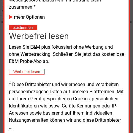
zusammen.*
Mit Wirkung zum 1. Juni werden die Gasnetz-Tarife in Österreich im Schnitt
um rund 6 % abgesenkt.
mehr Optionen
Zustimmen
Werbefrei lesen
Möchten Sie diese und
weitere Nachrichten lesen?
Lesen Sie E&M plus fokussiert ohne Werbung und
ohne Werbetracking. Schließen Sie jetzt das kostenlose
E&M Probe-Abo ab.
Werbefrei lesen
Kaufen Sie den Artikel
* Diese Drittanbieter und wir erheben und verarbeiten
erhalten Sie sofort diesen redaktionellen Beitrag für
personenbezogene Daten auf unseren Plattformen. Mit
nur €
2.98
auf Ihrem Gerät gespeicherten Cookies, persönlichen
Identifikatoren wie bspw. Geräte-Kennungen oder IP-
Adressen sowie basierend auf Ihrem individuellen
Nutzungsverhalten können wir und diese Drittanbieter
...