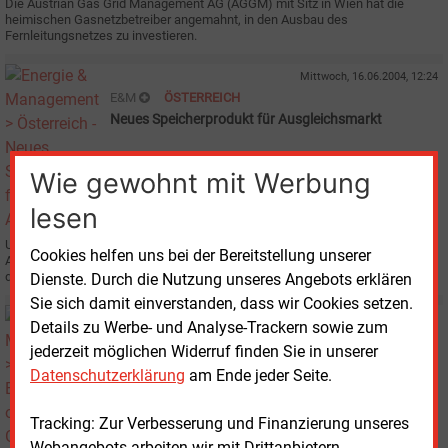
Die Austrian Gas Grid Management AG (AGGM) mit Sitz in Wien hat die
heimischen Gasnetzbetreiber angemahnt, in den Ausbau des
Fernleitungsnetzes zu investieren.
Mittwoch, 16.06.2004, 12:24
E&M
ÖSTERREICH
Neues Speicherprodukt für Ausgleichsmarkt
Wie gewohnt mit Werbung
lesen
Um die Versorgungssicherheit auf dem österreichischen Gas-
Cookies helfen uns bei der Bereitstellung unserer
Ausgleichsmarkt zu gewährleisten, bietet die OMV Gas GmbH künftig mit
dem Produkt „Day Ahead Rate“ frei verfügbare Gas-Speicherkapazitäten an.
Dienste. Durch die Nutzung unseres Angebots erklären
Sie sich damit einverstanden, dass wir Cookies setzen.
Mittwoch, 26.05.2004, 11:53
Details zu Werbe- und Analyse-Trackern sowie zum
E&M
ÖSTERREICH
jederzeit möglichen Widerruf finden Sie in unserer
E-Control ordnet neue Gasnetz-Tarife an
Datenschutzerklärung
am Ende jeder Seite.
Tracking: Zur Verbesserung und Finanzierung unseres
Webangebots arbeiten wir mit Drittanbietern