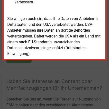
verbessern.
Login für Kunden
Sie willigen auch ein, dass Ihre Daten von Anbietern in
Drittstaaten und den USA verarbeitet werden. USA-
Anbieter müssen ihre Daten an dortige Behörden
weitergegeben. Daher werden die USA als ein Land mit
einem nach EU-Standards unzureichenden
Datenschutzniveau eingeschätzt (Drittstaaten-
Einwilligung).
LOGIN
Haben Sie Interesse an Content oder
Mehrfachzugängen für Ihr Unternehmen?
Sprechen Sie uns an, wenn Sie Fragen zur Nutzung von
E&M-Inhalten oder den verschiedenen Abonnement-