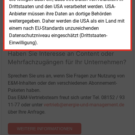
Drittstaaten und den USA verarbeitet werden. USA-
Anbieter müssen ihre Daten an dortige Behörden
weitergegeben. Daher werden die USA als ein Land mit
LOGIN
einem nach EU-Standards unzureichenden
Datenschutzniveau eingeschätzt (Drittstaaten-
Einwilligung).
Haben Sie Interesse an Content oder
Mehrfachzugängen für Ihr Unternehmen?
Sprechen Sie uns an, wenn Sie Fragen zur Nutzung von
E&M-Inhalten oder den verschiedenen Abonnement-
Paketen haben.
Das E&M-Vertriebsteam freut sich unter Tel. 08152 / 93
11-77 oder unter
vertrieb@energie-und-management.de
über Ihre Anfrage.
WEITERE INFORMATIONEN