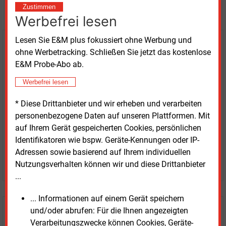
weitere Nachrichten lesen?
Zustimmen
Werbefrei lesen
Lesen Sie E&M plus fokussiert ohne Werbung und
Kaufen Sie den Artikel
ohne Werbetracking. Schließen Sie jetzt das kostenlose
E&M Probe-Abo ab.
erhalten Sie sofort diesen redaktionellen Beitrag für
nur €
2.98
Werbefrei lesen
* Diese Drittanbieter und wir erheben und verarbeiten
personenbezogene Daten auf unseren Plattformen. Mit
auf Ihrem Gerät gespeicherten Cookies, persönlichen
Identifikatoren wie bspw. Geräte-Kennungen oder IP-
Adressen sowie basierend auf Ihrem individuellen
JETZT ARTIKEL KAUFEN
Nutzungsverhalten können wir und diese Drittanbieter
...
... Informationen auf einem Gerät speichern
und/oder abrufen: Für die Ihnen angezeigten
E&M
Testen Sie
kostenlos und
Verarbeitungszwecke können Cookies, Geräte-