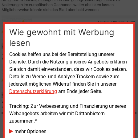
Notierungen im europäischen Gashandel weiter absinken lassen.
Möglicherweise könnte sich das Blatt aber bald wenden.
Freitag, 7.08.2026, 17:22
E&M
MARKTKOMMENTAR
Wie gewohnt mit Werbung
Gaspreise geben trotz Hormus-Spannungen nach
lesen
Uneinheitlich haben sich die europäischen Energiemärkte zum
Cookies helfen uns bei der Bereitstellung unserer
Wochenschluss präsentiert.
Dienste. Durch die Nutzung unseres Angebots erklären
Sie sich damit einverstanden, dass wir Cookies setzen.
Donnerstag, 6.08.2026, 16:39
Details zu Werbe- und Analyse-Trackern sowie zum
E&M
MARKTKOMMENTAR
jederzeit möglichen Widerruf finden Sie in unserer
Hitze und LNG-Sorgen treiben Preise
Datenschutzerklärung
am Ende jeder Seite.
Wir geben Ihnen einen tagesaktuellen Überblick über die Preisentwicklungen
Tracking: Zur Verbesserung und Finanzierung unseres
am Strom-, CO2- und Gasmarkt.
Webangebots arbeiten wir mit Drittanbietern
zusammen.*
Möchten Sie diese und
mehr Optionen