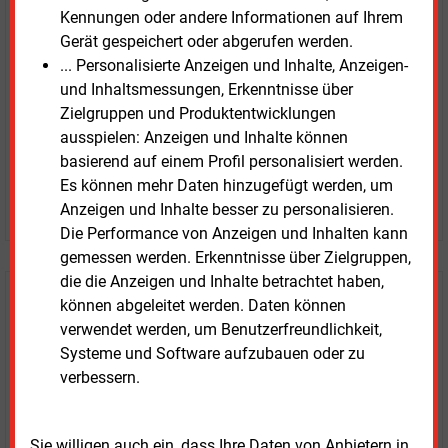
unverbindlich
Kennungen oder andere Informationen auf Ihrem
Gerät gespeichert oder abgerufen werden.
Zwei Wochen kostenfreier Zugang
... Personalisierte Anzeigen und Inhalte, Anzeigen-
Zugang auf stündlich aktualisierte Nachrichten mit
und Inhaltsmessungen, Erkenntnisse über
Prognose- und Marktdaten
Zielgruppen und Produktentwicklungen
+ einmal täglich E&M daily
ausspielen: Anzeigen und Inhalte können
+ zwei Ausgaben der Zeitung E&M
basierend auf einem Profil personalisiert werden.
ohne automatische Verlängerung
Es können mehr Daten hinzugefügt werden, um
JETZT KOSTENLOS TESTEN
Anzeigen und Inhalte besser zu personalisieren.
Die Performance von Anzeigen und Inhalten kann
gemessen werden. Erkenntnisse über Zielgruppen,
die die Anzeigen und Inhalte betrachtet haben,
Login für Kunden
können abgeleitet werden. Daten können
verwendet werden, um Benutzerfreundlichkeit,
Systeme und Software aufzubauen oder zu
verbessern.
Sie willigen auch ein, dass Ihre Daten von Anbietern in