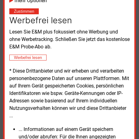
mehr Optionen
Die Autoren betonen, dass die Bewertung nicht als
Zustimmen
Werbefrei lesen
Empfehlung für einzelne Lieferländer verstanden
werden solle. Vielmehr zeige die Analyse Zielkonflikte
Lesen Sie E&M plus fokussiert ohne Werbung und
zwischen Versorgungssicherheit und niedrigen
ohne Werbetracking. Schließen Sie jetzt das kostenlose
Importkosten auf. Gerade bei Pipelineimporten
E&M Probe-Abo ab.
entstünden langfristige Abhängigkeiten durch hohe
Infrastrukturinvestitionen. Der weltweite Seehandel
Werbefrei lesen
mit Ammoniak könne dagegen flexibler auf neue
* Diese Drittanbieter und wir erheben und verarbeiten
Anbieter reagieren −gleichzeitig könne hier aber auch
personenbezogene Daten auf unseren Plattformen. Mit
die internationale Konkurrenz größer sein.
auf Ihrem Gerät gespeicherten Cookies, persönlichen
Identifikatoren wie bspw. Geräte-Kennungen oder IP-
Die vollständige Studie
„Supply Security of Green
Adressen sowie basierend auf Ihrem individuellen
Hydrogen and Ammonia Imports to Germany.
Nutzungsverhalten können wir und diese Drittanbieter
Assessing export countries’ supply costs and EWI
...
Future Energy Score“
ist auf den Internetseiten des
EWI abrufbar.
... Informationen auf einem Gerät speichern
und/oder abrufen: Für die Ihnen angezeigten