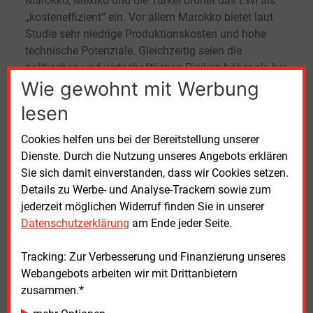
Marokko, Mexiko und die Türkei ordnet das EWI als
„kosteneffizient“ ein. Vor allem Marokko bietet laut
Studie sehr niedrige Produktionskosten und hohe
technische Potenziale. Gleichzeitig seien die
politischen und wirtschaftlichen Risiken höher als bei
Wie gewohnt mit Werbung
europäischen Lieferländern. Mexiko wird als
möglicher neuer Lieferant hervorgehoben,
lesen
insbesondere für Ammoniakimporte.
Cookies helfen uns bei der Bereitstellung unserer
„Keine Empfehlung für einzelne Lieferländer“
Dienste. Durch die Nutzung unseres Angebots erklären
Sie sich damit einverstanden, dass wir Cookies setzen.
Für grünen Ammoniak verschiebt sich das Bild. Hier
Details zu Werbe- und Analyse-Trackern sowie zum
steigen die Kosten durch die zusätzliche
jederzeit möglichen Widerruf finden Sie in unserer
Ammoniaksynthese. Deutschland gehört in diesem
Datenschutzerklärung
am Ende jeder Seite.
Fall nicht mehr zum „effizienten Cluster“. Kanada und
Australien bieten zwar große Potenziale, jedoch
Tracking: Zur Verbesserung und Finanzierung unseres
ebenfalls zu höheren Kosten. Marokko und Mexiko
Webangebots arbeiten wir mit Drittanbietern
zählen dagegen zu den kostengünstigsten
zusammen.*
Lieferanten.