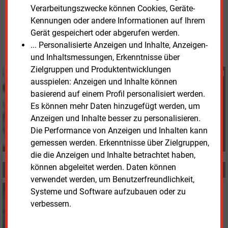
Montag, 11.05.2026, 17:25 Uhr
Verarbeitungszwecke können Cookies, Geräte-
Katia Meyer-Tien
Kennungen oder andere Informationen auf Ihrem
Gerät gespeichert oder abgerufen werden.
© 2026 Energie & Management GmbH
... Personalisierte Anzeigen und Inhalte, Anzeigen-
und Inhaltsmessungen, Erkenntnisse über
Zielgruppen und Produktentwicklungen
Katia Meyer-Tien
ausspielen: Anzeigen und Inhalte können
+49 (0) 8152 9311 21
basierend auf einem Profil personalisiert werden.
K.Meyer-Tien@energie-
Es können mehr Daten hinzugefügt werden, um
und-management.de
Anzeigen und Inhalte besser zu personalisieren.
Die Performance von Anzeigen und Inhalten kann
gemessen werden. Erkenntnisse über Zielgruppen,
die die Anzeigen und Inhalte betrachtet haben,
können abgeleitet werden. Daten können
MEHR ZUM THEMA
verwendet werden, um Benutzerfreundlichkeit,
Donnerstag, 21.05.2026, 14:32
Systeme und Software aufzubauen oder zu
WASSERSTOFF
verbessern.
Deutsch-niederländische Wasserstoffverbindung
vereinbart