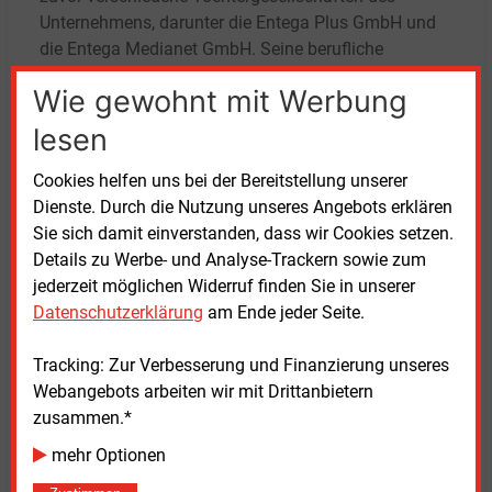
Unternehmens, darunter die Entega Plus GmbH und
die Entega Medianet GmbH. Seine berufliche
Laufbahn begann er als Unternehmensberater und
Wie gewohnt mit Werbung
war später in leitenden Funktionen bei der Mainova
AG in Frankfurt am Main tätig.
lesen
Cookies helfen uns bei der Bereitstellung unserer
Dienste. Durch die Nutzung unseres Angebots erklären
Sie sich damit einverstanden, dass wir Cookies setzen.
Details zu Werbe- und Analyse-Trackern sowie zum
jederzeit möglichen Widerruf finden Sie in unserer
Datenschutzerklärung
am Ende jeder Seite.
Der Entega-Aufsichtsratsvorsitzende und Oberbürgermeister der
Stadt Darmstadt Hanno Benz (links) gratuliert Thomas Schmidt, der
Tracking: Zur Verbesserung und Finanzierung unseres
ab 2026 neuer Vorstandsvorsitzender der Entega wird
Webangebots arbeiten wir mit Drittanbietern
Quelle: Entega
zusammen.*
mehr Optionen
Mittwoch, 19.03.2025, 15:23 Uhr
Davina Spohn