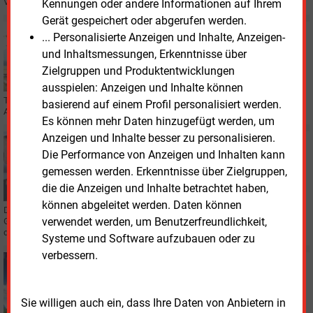
Vorstand der Entega AG aus.
Kennungen oder andere Informationen auf Ihrem
Gerät gespeichert oder abgerufen werden.
Montag, 22.12.2025, 10:47
... Personalisierte Anzeigen und Inhalte, Anzeigen-
PERSONALIE
und Inhaltsmessungen, Erkenntnisse über
Entega bekommt neuen Vorsitzenden
Zielgruppen und Produktentwicklungen
ausspielen: Anzeigen und Inhalte können
Thomas Schmidt übernimmt den Vorstandsvorsitz der Darmstädter Entega
basierend auf einem Profil personalisiert werden.
AG. Er folgt auf Marie-Luise Wolff.
Es können mehr Daten hinzugefügt werden, um
Anzeigen und Inhalte besser zu personalisieren.
Freitag, 29.08.2025, 09:34
Die Performance von Anzeigen und Inhalten kann
BILANZ
Darmstadt nimmt Millionenbetrag ein
gemessen werden. Erkenntnisse über Zielgruppen,
die die Anzeigen und Inhalte betrachtet haben,
können abgeleitet werden. Daten können
Die Stadt Darmstadt hat in der Heag Holding AG die städtischen
verwendet werden, um Benutzerfreundlichkeit,
Gesellschaften gebündelt. Die wirtschafteten im Geschäftsjahr 2024
durchaus erfolgreich.
Systeme und Software aufzubauen oder zu
verbessern.
Dienstag, 5.08.2025, 15:43
WASSERSTOFF
Entega startet H2-Projekt am Müllheizkraftwerk
Sie willigen auch ein, dass Ihre Daten von Anbietern in