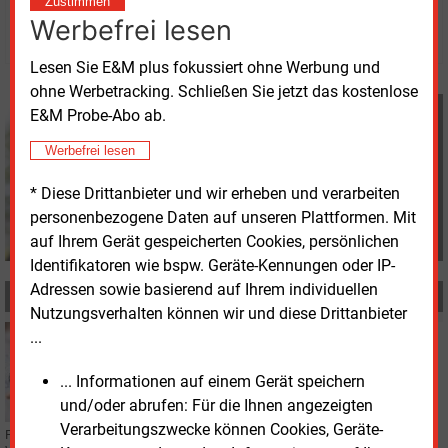
Zustimmen
Werbefrei lesen
© 2026 Energie & Management GmbH
Lesen Sie E&M plus fokussiert ohne Werbung und
ohne Werbetracking. Schließen Sie jetzt das kostenlose
Davina Spohn
E&M Probe-Abo ab.
+49 (0) 8152 9311 18
Werbefrei lesen
d.spohn@energie-und-
management.de
* Diese Drittanbieter und wir erheben und verarbeiten
personenbezogene Daten auf unseren Plattformen. Mit
auf Ihrem Gerät gespeicherten Cookies, persönlichen
Identifikatoren wie bspw. Geräte-Kennungen oder IP-
Adressen sowie basierend auf Ihrem individuellen
MEHR ZUM THEMA
Nutzungsverhalten können wir und diese Drittanbieter
...
Freitag, 20.03.2026, 15:33
PERSONALIE
Entega-Vorstand verlässt das Unternehmen
... Informationen auf einem Gerät speichern
und/oder abrufen: Für die Ihnen angezeigten
Verarbeitungszwecke können Cookies, Geräte-
Personalvorstand Andreas Niedermaier scheidet zum 30. Juni aus dem