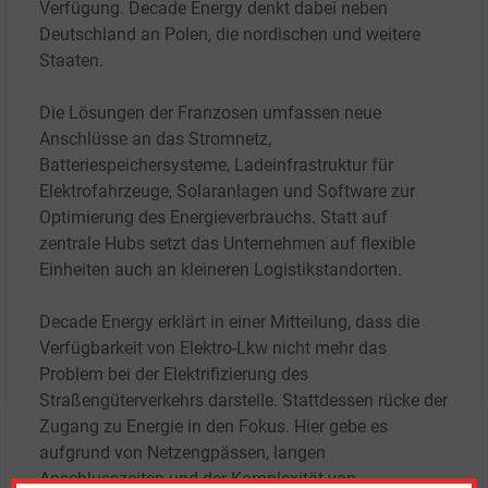
Verfügung. Decade Energy denkt dabei neben
Deutschland an Polen, die nordischen und weitere
Staaten.
Die Lösungen der Franzosen umfassen neue
Anschlüsse an das Stromnetz,
Batteriespeichersysteme, Ladeinfrastruktur für
Elektrofahrzeuge, Solaranlagen und Software zur
Optimierung des Energieverbrauchs. Statt auf
zentrale Hubs setzt das Unternehmen auf flexible
Einheiten auch an kleineren Logistikstandorten.
Decade Energy erklärt in einer Mitteilung, dass die
Verfügbarkeit von Elektro-Lkw nicht mehr das
Problem bei der Elektrifizierung des
Straßengüterverkehrs darstelle. Stattdessen rücke der
Zugang zu Energie in den Fokus. Hier gebe es
aufgrund von Netzengpässen, langen
Anschlusszeiten und der Komplexität von