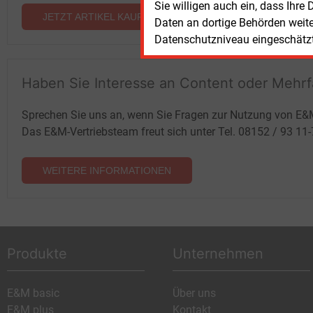
Sie willigen auch ein, dass Ihre
JETZT ARTIKEL KAUFEN
Daten an dortige Behörden weit
Datenschutzniveau eingeschätzt 
Haben Sie Interesse an Content oder Mehr
Sprechen Sie uns an, wenn Sie Fragen zur Nutzung von E&
Das E&M-Vertriebsteam freut sich unter Tel. 08152 / 93 11
WEITERE INFORMATIONEN
Produkte
Unternehmen
E&M basic
Über uns
E&M plus
Kontakt