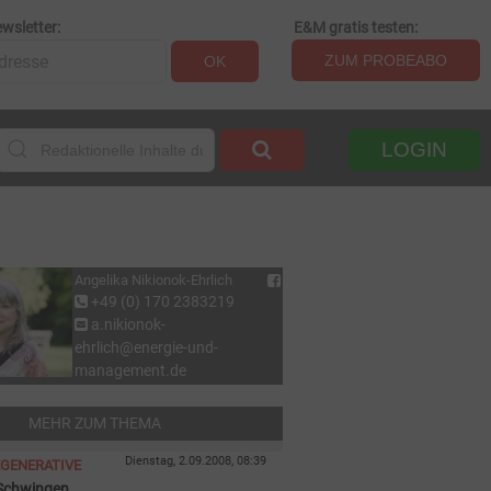
wsletter:
E&M gratis testen:
ZUM PROBEABO
OK
LOGIN
Angelika Nikionok-Ehrlich
+49 (0) 170 2383219
a.nikionok-
ehrlich@energie-und-
management.de
MEHR ZUM THEMA
Dienstag, 2.09.2008, 08:39
EGENERATIVE
 Schwingen