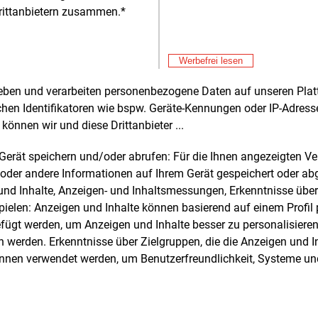
rittanbietern zusammen.*
Alle 
Werbefrei lesen
rheben und verarbeiten personenbezogene Daten auf unseren Plat
e und weitere Nachrichten l
chen Identifikatoren wie bspw. Geräte-Kennungen oder IP-Adres
können wir und diese Drittanbieter ...
m Gerät speichern und/oder abrufen: Für die Ihnen angezeigten 
E&M
sten Sie
kostenlos
Login fü
oder andere Informationen auf Ihrem Gerät gespeichert oder ab
d unverbindlich
n und Inhalte, Anzeigen- und Inhaltsmessungen, Erkenntnisse übe
elen: Anzeigen und Inhalte können basierend auf einem Profil p
Zwei Wochen kostenfreier Zugang
ügt werden, um Anzeigen und Inhalte besser zu personalisiere
Zugang auf stündlich aktualisierte
werden. Erkenntnisse über Zielgruppen, die die Anzeigen und I
Nachrichten mit Prognose- und
önnen verwendet werden, um Benutzerfreundlichkeit, Systeme u
Marktdaten
+ einmal täglich E&M daily
+ zwei Ausgaben der Zeitung E&M