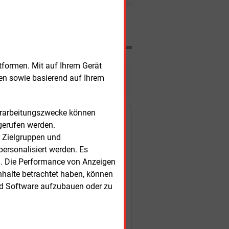
Nachrichten
tformen. Mit auf Ihrem Gerät
esen?
sen sowie basierend auf Ihrem
Verarbeitungszwecke können
r Kunden
gerufen werden.
r Zielgruppen und
ersonalisiert werden. Es
n. Die Performance von Anzeigen
nhalte betrachtet haben, können
nd Software aufzubauen oder zu