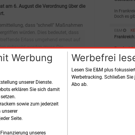
at am 6. August die Verordnung über die
In Frankre
rt.
Doch es gi
wichtigen 
Gegenwind
E&M
K
Frankreich:
Frankreich
dnung über die Ei
Abkommen 
mit Werbung
Werbefrei les
Kernenergi
Kernkraft 
E&M
U
Lesen Sie E&M plus fokussie
EdF bleibt
Werbetracking. Schließen Sie 
tstellung unserer Dienste.
Abo ab.
Electricité
bots erklären Sie sich damit
der Name s
 setzen.
gegründete
staatliche
rackern sowie zum jederzeit
E&M
U
zu ihrem Le
n unserer
Frankreich
eder Seite.
Der franko
Inc. plant
 Finanzierung unseres
in Südfrank