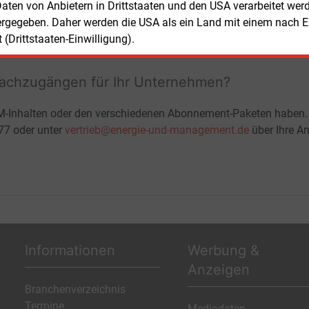
 Daten von Anbietern in Drittstaaten und den USA verarbeitet we
ohne automatische Verlängerung
JETZT KOSTENLOS TESTEN
LOGIN
ergegeben. Daher werden die USA als ein Land mit einem nach 
(Drittstaaten-Einwilligung).
fachzugängen für Ihr Unternehmen?
M-Inhalten oder den verschiedenen Abonnement-Paketen haben.
-77 oder unter
vertrieb@energie-und-management.de
über Ihre An
Informationen
Werbung &
Anzeigen
Branchenverzeichnis
Termine
Mediadaten