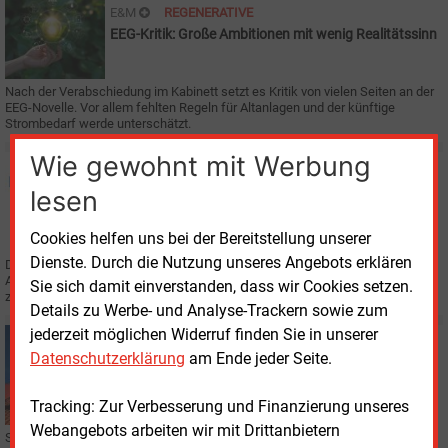
E&M
REGENERATIVE
EEG-Kritik: Große Ambitionen mit wenig Realitätssinn
Nach der Verabschiedung im Kabinett setzt es Kritik von vielen Seiten an der
EEG-Novelle. Vor allem fehlten Regeln für Altanlagen und der künftige
Strombedarf werde unterschätzt.
Wie gewohnt mit Werbung
Mittwoch, 23.09.2020, 13:54
E&M
ERNEUERBARE ENERGIEN GESETZ
lesen
Kabinett setzt sich 100% Ökostrom bis 2050 zum Ziel
Cookies helfen uns bei der Bereitstellung unserer
Dienste. Durch die Nutzung unseres Angebots erklären
Das Bundeskabinett beschloss die Novelle des EEG mit ehrgeizigen
Ausbaupfaden. Bis 2030 soll der Strom für Deutschlands zu 65 %, bis 2050
Sie sich damit einverstanden, dass wir Cookies setzen.
zu 100 % erneuerbar produziert werden.
Details zu Werbe- und Analyse-Trackern sowie zum
jederzeit möglichen Widerruf finden Sie in unserer
Montag, 21.09.2020, 14:08
Datenschutzerklärung
am Ende jeder Seite.
E&M
PHOTOVOLTAIK
Energy Brainpool sieht großes Potenzial für kleine
PV-Anlagen
Tracking: Zur Verbesserung und Finanzierung unseres
Webangebots arbeiten wir mit Drittanbietern
Statt heute 50.000 MW wären bis 2030 PV-Kleinanlagen mit einer Leistung