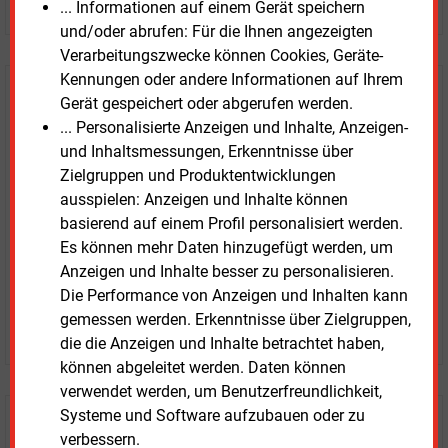
... Informationen auf einem Gerät speichern
und/oder abrufen: Für die Ihnen angezeigten
Verarbeitungszwecke können Cookies, Geräte-
Kennungen oder andere Informationen auf Ihrem
E&M
Testen Sie
kostenlos und
Gerät gespeichert oder abgerufen werden.
unverbindlich
... Personalisierte Anzeigen und Inhalte, Anzeigen-
und Inhaltsmessungen, Erkenntnisse über
Zwei Wochen kostenfreier Zugang
Zielgruppen und Produktentwicklungen
Zugang auf stündlich aktualisierte Nachrichten mit
ausspielen: Anzeigen und Inhalte können
Prognose- und Marktdaten
basierend auf einem Profil personalisiert werden.
+ einmal täglich E&M daily
Es können mehr Daten hinzugefügt werden, um
+ zwei Ausgaben der Zeitung E&M
Anzeigen und Inhalte besser zu personalisieren.
ohne automatische Verlängerung
Die Performance von Anzeigen und Inhalten kann
gemessen werden. Erkenntnisse über Zielgruppen,
JETZT KOSTENLOS TESTEN
die die Anzeigen und Inhalte betrachtet haben,
können abgeleitet werden. Daten können
verwendet werden, um Benutzerfreundlichkeit,
Systeme und Software aufzubauen oder zu
Login für Kunden
verbessern.