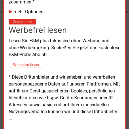
zusammen.*
von 140.000 MW möglich. So die Prognose des Analysehauses Energy
Brainpool in einer Studie im Auftrag der EWS.
mehr Optionen
Zustimmen
Möchten Sie diese und
Werbefrei lesen
weitere Nachrichten lesen?
Lesen Sie E&M plus fokussiert ohne Werbung und
ohne Werbetracking. Schließen Sie jetzt das kostenlose
E&M Probe-Abo ab.
Kaufen Sie den Artikel
Werbefrei lesen
erhalten Sie sofort diesen redaktionellen Beitrag für
* Diese Drittanbieter und wir erheben und verarbeiten
nur €
8.93
personenbezogene Daten auf unseren Plattformen. Mit
auf Ihrem Gerät gespeicherten Cookies, persönlichen
Identifikatoren wie bspw. Geräte-Kennungen oder IP-
Adressen sowie basierend auf Ihrem individuellen
Nutzungsverhalten können wir und diese Drittanbieter
...
JETZT ARTIKEL KAUFEN