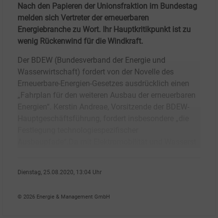
Nach den Papieren der Unionsfraktion im Bundestag
melden sich Vertreter der erneuerbaren
Energiebranche zu Wort. Ihr Hauptkritikpunkt ist zu
wenig Rückenwind für die Windkraft.
Der BDEW (Bundesverband der Energie und
Wasserwirtschaft) fordert von der Novelle des
Erneuerbare-Energien-Gesetzes ausdrücklich einen
„Fahrplan für den weiteren Ausbau der erneuerbaren
Energien“. Kerstin Andreae, Vorsitzende der BDEW-
Hauptgeschäftsführung, fordert insbesondere „die
Festlegung technologiespezifischer
Ausbaupfade“.Da mit Elektromobilität und Wasserst
Dienstag, 25.08.2020, 13:04 Uhr
Susanne Harmsen
© 2026 Energie & Management GmbH