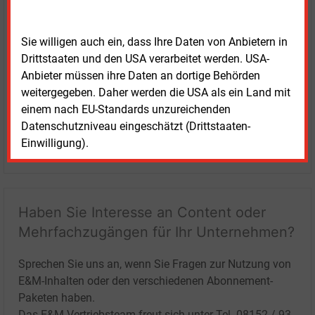
Sie willigen auch ein, dass Ihre Daten von Anbietern in
Drittstaaten und den USA verarbeitet werden. USA-
Anbieter müssen ihre Daten an dortige Behörden
weitergegeben. Daher werden die USA als ein Land mit
einem nach EU-Standards unzureichenden
Datenschutzniveau eingeschätzt (Drittstaaten-
Einwilligung).
LOGIN
Haben Sie Interesse an Content oder
Mehrfachzugängen für Ihr Unternehmen?
Sprechen Sie uns an, wenn Sie Fragen zur Nutzung von
E&M-Inhalten oder den verschiedenen Abonnement-
Paketen haben.
Das E&M-Vertriebsteam freut sich unter Tel. 08152 / 93