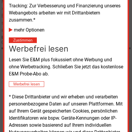
E&M
GASMARKT
Tracking: Zur Verbesserung und Finanzierung unseres
Eon Ruhrgas setzt auf LNG aus Afrika
Webangebots arbeiten wir mit Drittanbietern
zusammen.*
mehr Optionen
Eon Ruhrgas beteiligt sich mit 5 % an einem Projekt zur Erdgasverflüssigung
Zustimmen
(LNG) in Äquatorialguinea.
Werbefrei lesen
Lesen Sie E&M plus fokussiert ohne Werbung und
Möchten Sie diese und
ohne Werbetracking. Schließen Sie jetzt das kostenlose
weitere Nachrichten lesen?
E&M Probe-Abo ab.
Werbefrei lesen
* Diese Drittanbieter und wir erheben und verarbeiten
Kaufen Sie den Artikel
personenbezogene Daten auf unseren Plattformen. Mit
auf Ihrem Gerät gespeicherten Cookies, persönlichen
erhalten Sie sofort diesen redaktionellen Beitrag für
Identifikatoren wie bspw. Geräte-Kennungen oder IP-
nur €
2.98
Adressen sowie basierend auf Ihrem individuellen