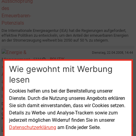
Die Internationale Energieagentur (IEA) hat die Regierungen aufgefordert,
effektive Politiken zu entwickeln, um den Anteil der erneuerbaren Energien
an der Stromerzeugung weltweit bis 2050 auf 50 % zu steigern.
Dienstag, 22.04.2008, 14:44
E&M
POLITIK
Afrika rückt als Energiekontinent in den Blick
Wie gewohnt mit Werbung
lesen
Cookies helfen uns bei der Bereitstellung unserer
Dienste. Durch die Nutzung unseres Angebots erklären
Der afrikanische Energiesektor gewinnt weltweit an Bedeutung. Dabei
Sie sich damit einverstanden, dass wir Cookies setzen.
spielen Erdöl und Erdgas die Hauptrolle, aber auch die erneuerbaren Energien
Details zu Werbe- und Analyse-Trackern sowie zum
gewinnen an Gewicht. Neben den Rohstoffen ist die Errichtung von
Kraftwerken für Investoren interessant.
jederzeit möglichen Widerruf finden Sie in unserer
Datenschutzerklärung
am Ende jeder Seite.
Donnerstag, 21.02.2008, 13:45