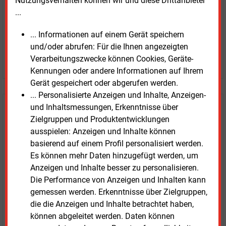
Nutzungsverhalten können wir und diese Drittanbieter
...
... Informationen auf einem Gerät speichern
und/oder abrufen: Für die Ihnen angezeigten
Verarbeitungszwecke können Cookies, Geräte-
JETZT ARTIKEL KAUFEN
Kennungen oder andere Informationen auf Ihrem
Gerät gespeichert oder abgerufen werden.
... Personalisierte Anzeigen und Inhalte, Anzeigen-
und Inhaltsmessungen, Erkenntnisse über
E&M
Testen Sie
kostenlos und
Zielgruppen und Produktentwicklungen
unverbindlich
ausspielen: Anzeigen und Inhalte können
basierend auf einem Profil personalisiert werden.
Zwei Wochen kostenfreier Zugang
Es können mehr Daten hinzugefügt werden, um
Zugang auf stündlich aktualisierte Nachrichten mit
Anzeigen und Inhalte besser zu personalisieren.
Prognose- und Marktdaten
Die Performance von Anzeigen und Inhalten kann
+ einmal täglich E&M daily
gemessen werden. Erkenntnisse über Zielgruppen,
+ zwei Ausgaben der Zeitung E&M
die die Anzeigen und Inhalte betrachtet haben,
ohne automatische Verlängerung
können abgeleitet werden. Daten können
JETZT KOSTENLOS TESTEN