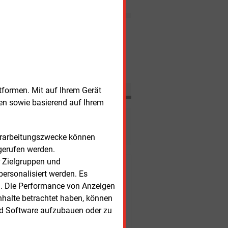
Energieunion mit einem
umfangreichen
Maßnahmenpaket
Nachrichten
voranbringen.
itag, 7.08.2026, 17:22 Uhr
MARKTKOMMENTAR
spreise geben trotz Hormus-
annungen nach
tformen. Mit auf Ihrem Gerät
sen sowie basierend auf Ihrem
esen?
Verarbeitungszwecke können
gerufen werden.
r Zielgruppen und
r Kunden
ersonalisiert werden. Es
n. Die Performance von Anzeigen
nhalte betrachtet haben, können
nd Software aufzubauen oder zu