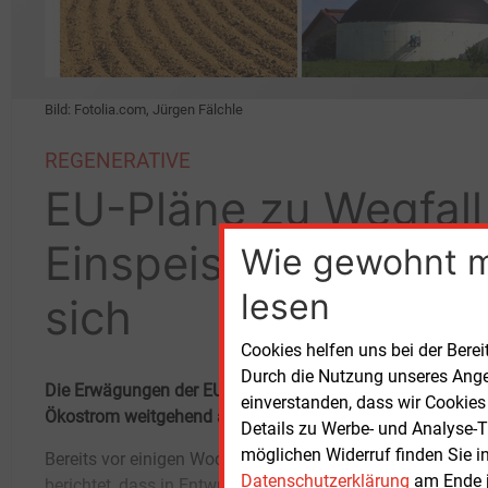
Bild: Fotolia.com, Jürgen Fälchle
REGENERATIVE
EU-Pläne zu Wegfall
Einspeisevorrangs k
Wie gewohnt 
lesen
sich
Cookies helfen uns bei der Berei
Durch die Nutzung unseres Ange
Die Erwägungen der EU-Kommission, im Rahmen ihres „Win
einverstanden, dass wir Cookies
Ökostrom weitgehend abzuschaffen, nehmen offenbar weit
Details zu Werbe- und Analyse-T
möglichen Widerruf finden Sie i
Bereits vor einigen Wochen hatte E&M darüber
wird. Nun berichtet auch auch der Spiegel
Datenschutzerklärung
am Ende j
berichtet, dass in Entwürfen der Kommission
(11. November) über entsprechende Pläne in