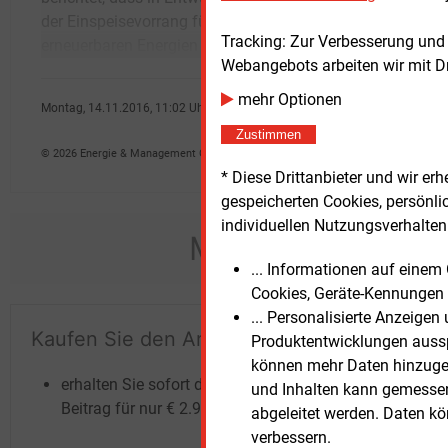
der Einspeisevorrang für Strom aus
einem Entwurf der neuen Strommarkt-
Tracking: Zur Verbesserung und
erneuerbaren Energien zur Disposition gestellt
Richtl
Webangebots arbeiten wir mit D
mehr Optionen
Montag, 14.11.2016, 11:02 Uhr
Angelika Nikionok-Ehrlich
Zustimmen
© 2026 Energie & Management GmbH
* Diese Drittanbieter und wir e
gespeicherten Cookies, persönli
individuellen Nutzungsverhalten 
Möchten Sie dies
... Informationen auf eine
Cookies, Geräte-Kennungen 
... Personalisierte Anzeige
Kaufen Sie den Artikel
Te
Produktentwicklungen ausspi
un
können mehr Daten hinzugef
erhalten Sie sofort diesen redaktionellen
und Inhalten kann gemessen 
Beitrag für nur €
2.98
abgeleitet werden. Daten k
verbessern.