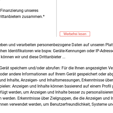
 Finanzierung unseres
inie. Beträgt d
rittanbietern zusammen.*
Alle 
Fre
E&M
Ga
Werbefrei lesen
Sp
rheben und verarbeiten personenbezogene Daten auf unseren Plat
chen Identifikatoren wie bspw. Geräte-Kennungen oder IP-Adres
können wir und diese Drittanbieter ...
e und weitere Nachrichten l
m Gerät speichern und/oder abrufen: Für die Ihnen angezeigten 
oder andere Informationen auf Ihrem Gerät gespeichert oder ab
n und Inhalte, Anzeigen- und Inhaltsmessungen, Erkenntnisse übe
E&M
sten Sie
kostenlos
Login fü
elen: Anzeigen und Inhalte können basierend auf einem Profil p
d unverbindlich
ügt werden, um Anzeigen und Inhalte besser zu personalisiere
werden. Erkenntnisse über Zielgruppen, die die Anzeigen und I
Zwei Wochen kostenfreier Zugang
önnen verwendet werden, um Benutzerfreundlichkeit, Systeme u
Zugang auf stündlich aktualisierte