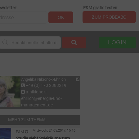
wsletter:
E&M gratis testen:
ZUM PROBEABO
OK
LOGIN
Angelika Nikionok-Ehrlich
+49 (0) 170 2383219
a.nikionok-
ehrlich@energie-und-
management.de
MEHR ZUM THEMA
Mittwoch, 24.05.2017, 15:16
E&M
Studie sieht Spielräume zum