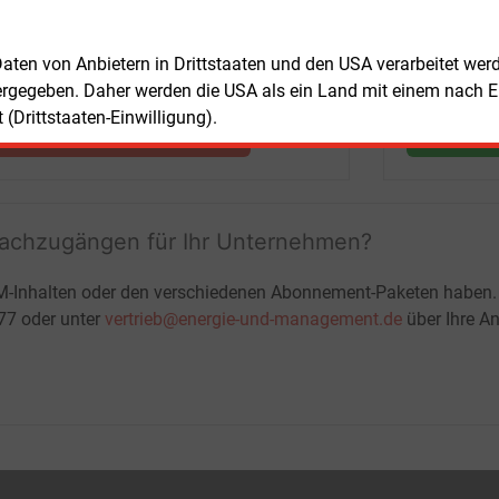
Nachrichten mit Prognose- und
Marktdaten
 Daten von Anbietern in Drittstaaten und den USA verarbeitet we
+ einmal täglich E&M daily
ergegeben. Daher werden die USA als ein Land mit einem nach 
+ zwei Ausgaben der Zeitung E&M
(Drittstaaten-Einwilligung).
ohne automatische Verlängerung
JETZT KOSTENLOS TESTEN
LOGIN
fachzugängen für Ihr Unternehmen?
M-Inhalten oder den verschiedenen Abonnement-Paketen haben.
-77 oder unter
vertrieb@energie-und-management.de
über Ihre An