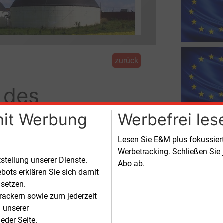
zurück
 des
onkretisieren
mit Werbung
Werbefrei les
Lesen Sie E&M plus fokussie
Werbetracking. Schließen Sie 
tstellung unserer Dienste.
Abo ab.
bots erklären Sie sich damit
terpaketes“ den Einspeisevorrang für
 setzen.
er Gestalt an.
rackern sowie zum jederzeit
n unserer
eder Seite.