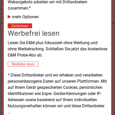
Webangebots arbeiten wir mit Drittanbietern
zusammen.*
Die deutsche Tochter des niederländischen Energieversorgers Essent N.V.
hat einen der größten deutschen Windkraftbetreiber, die Winkra,
mehr Optionen
übernommen.
Zustimmen
Werbefrei lesen
Möchten Sie diese und
Lesen Sie E&M plus fokussiert ohne Werbung und
weitere Nachrichten lesen?
ohne Werbetracking. Schließen Sie jetzt das kostenlose
E&M Probe-Abo ab.
Werbefrei lesen
Kaufen Sie den Artikel
* Diese Drittanbieter und wir erheben und verarbeiten
erhalten Sie sofort diesen redaktionellen Beitrag für
personenbezogene Daten auf unseren Plattformen. Mit
nur €
2.98
auf Ihrem Gerät gespeicherten Cookies, persönlichen
Identifikatoren wie bspw. Geräte-Kennungen oder IP-
Adressen sowie basierend auf Ihrem individuellen
Nutzungsverhalten können wir und diese Drittanbieter
...