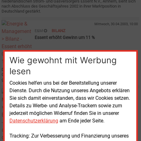
niederländischen Strom- und Gasversorgers Essent N.V., Arnhem, sieht sich
nach Abschluss des Geschäftsjahres 2002 in ihrer Marktposition in
Deutschland gestärkt.
Mittwoch, 30.04.2003, 10:00
E&M
BILANZ
Essent erhöht Gewinn um 11 %
Wie gewohnt mit Werbung
lesen
Der niederländische Versorger Essent BV hat seinen Gewinn vor Steuern im
Geschäftsjahr 2002 gegenüber dem Vorjahr um rund 11 % auf 311 Mio. Euro
gesteigert.
Cookies helfen uns bei der Bereitstellung unserer
Dienste. Durch die Nutzung unseres Angebots erklären
Dienstag, 3.12.2002, 16:27
Sie sich damit einverstanden, dass wir Cookies setzen.
E&M
BETEILIGUNGEN
Details zu Werbe- und Analyse-Trackern sowie zum
Essent setzt auf deutschen Wind
jederzeit möglichen Widerruf finden Sie in unserer
Datenschutzerklärung
am Ende jeder Seite.
Tracking: Zur Verbesserung und Finanzierung unseres