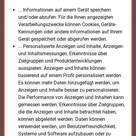
... Informationen auf einem Gerät speichern
JETZT ARTIKEL KAUFEN
und/oder abrufen: Für die Ihnen angezeigten
Verarbeitungszwecke können Cookies, Geräte-
Kennungen oder andere Informationen auf Ihrem
Gerät gespeichert oder abgerufen werden.
E&M
Testen Sie
kostenlos und
... Personalisierte Anzeigen und Inhalte, Anzeigen-
unverbindlich
und Inhaltsmessungen, Erkenntnisse über
Zielgruppen und Produktentwicklungen
Zwei Wochen kostenfreier Zugang
ausspielen: Anzeigen und Inhalte können
Zugang auf stündlich aktualisierte Nachrichten mit
basierend auf einem Profil personalisiert werden.
Prognose- und Marktdaten
Es können mehr Daten hinzugefügt werden, um
+ einmal täglich E&M daily
Anzeigen und Inhalte besser zu personalisieren.
+ zwei Ausgaben der Zeitung E&M
Die Performance von Anzeigen und Inhalten kann
ohne automatische Verlängerung
gemessen werden. Erkenntnisse über Zielgruppen,
die die Anzeigen und Inhalte betrachtet haben,
JETZT KOSTENLOS TESTEN
können abgeleitet werden. Daten können
verwendet werden, um Benutzerfreundlichkeit,
Systeme und Software aufzubauen oder zu