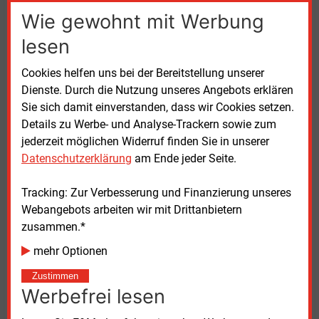
Dank der hervorragenden Einstrahlungsbedingungen
Wie gewohnt mit Werbung
im Norden Chiles konnte sich das Solarkraftwerk in
lesen
einer technologieneutralen Ausschreibung für
langfristige Stromlieferverträge gegen Kohle und Gas
Cookies helfen uns bei der Bereitstellung unserer
kommerziell durchsetzen. Neben dem
Dienste. Durch die Nutzung unseres Angebots erklären
Solarthermiekraftwerk umfasst das Projekt "Cerro
Sie sich damit einverstanden, dass wir Cookies setzen.
Dominador" außerdem eine 100 MW große
Details zu Werbe- und Analyse-Trackern sowie zum
Photovoltaikanlage, die bereits 2018 in Betrieb
jederzeit möglichen Widerruf finden Sie in unserer
genommen wurde.
Datenschutzerklärung
am Ende jeder Seite.
Tracking: Zur Verbesserung und Finanzierung unseres
Webangebots arbeiten wir mit Drittanbietern
zusammen.*
mehr Optionen
Zustimmen
Werbefrei lesen