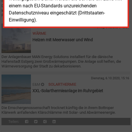
einem nach EU-Standards unzureichenden
Die Stadtwerke Münster nehmen die Dekarbonisierung der Wärmeerzeugung
in Angriff. Zusammen mit Fraunhofer-Forschern wollen sie das Geothermie-
Datenschutzniveau eingeschätzt (Drittstaaten-
Potenzial von Münster erkunden.
Einwilligung).
Freitag, 5.02.2021, 12:20
WÄRME
Heizen mit Meerwasser und Wind
Der Anlagenbauer MAN Energy Solutions installiert für die dänische
Hafenstadt Esbjerg zwei Großwärmepumpen. Die Anlage soll helfen, die
Wärmeversorgung der Stadt zu dekarbonisieren.
Dienstag, 6.10.2020, 15:16
E&M
SOLARTHERMIE
XXL-Solarthermieanlage im Ruhrgebiet
Die Emschergenossenschaft trocknet künftig die in ihrem Bottroper
Klärwerk anfallenden Klärschlämme mit Solar- und Abwärmeenergie.
Teilen: