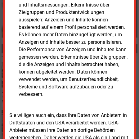
s.harmsen@energie-
und Inhaltsmessungen, Erkenntnisse über
und-management.de
Zielgruppen und Produktentwicklungen
ausspielen: Anzeigen und Inhalte können
basierend auf einem Profil personalisiert werden.
Es können mehr Daten hinzugefügt werden, um
Anzeigen und Inhalte besser zu personalisieren.
MEHR ZUM THEMA
Die Performance von Anzeigen und Inhalten kann
gemessen werden. Erkenntnisse über Zielgruppen,
Dienstag, 20.04.2021, 13:46
die die Anzeigen und Inhalte betrachtet haben,
F&E
können abgeleitet werden. Daten können
Thermische Großspeicher für die Rückverstromung
verwendet werden, um Benutzerfreundlichkeit,
Systeme und Software aufzubauen oder zu
Die schwankende Stromerzeugung aus Erneuerbaren braucht
verbessern.
leistungsfähige Pufferspeicher. Flüssiges Salz oder Metalle sollen dabei als
Medium dienen.
Donnerstag, 11.03.2021, 15:15
Sie willigen auch ein, dass Ihre Daten von Anbietern in
WÄRMENETZ
Drittstaaten und den USA verarbeitet werden. USA-
Grüne Wärme für Münster
Anbieter müssen ihre Daten an dortige Behörden
weitergegeben. Daher werden die USA als ein Land mit