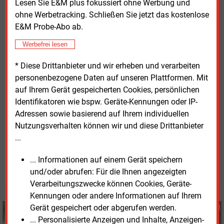
Lesen Sie E&M plus fokussiert ohne Werbung und
ohne Werbetracking. Schließen Sie jetzt das kostenlose
E&M Probe-Abo ab.
Werbefrei lesen
Solarspiegel und Turm des "Cerro Dominador" in der chilenischen
Atacama-Wüste
Bild: Cerro Dominador
* Diese Drittanbieter und wir erheben und verarbeiten
personenbezogene Daten auf unseren Plattformen. Mit
Weitere Informationen zum
Projekt „Cerro
auf Ihrem Gerät gespeicherten Cookies, persönlichen
Dominador“
stehen in englischer Sprache im Internet
Identifikatoren wie bspw. Geräte-Kennungen oder IP-
bereit.
Adressen sowie basierend auf Ihrem individuellen
Nutzungsverhalten können wir und diese Drittanbieter
...
Dienstag, 8.06.2021, 14:28 Uhr
Susanne Harmsen
... Informationen auf einem Gerät speichern
© 2026 Energie & Management GmbH
und/oder abrufen: Für die Ihnen angezeigten
Verarbeitungszwecke können Cookies, Geräte-
Kennungen oder andere Informationen auf Ihrem
Gerät gespeichert oder abgerufen werden.
Susanne Harmsen
... Personalisierte Anzeigen und Inhalte, Anzeigen-
+49 (0) 151 28207503