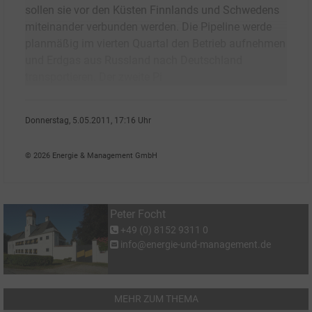
sollen sie vor den Küsten Finnlands und Schwedens
miteinander verbunden werden. Die Pipeline werde
planmäßig im vierten Quartal den Betrieb aufnehmen
und Erdgas aus Russland nach Deutschland
transportieren. Der zweite Pi
Donnerstag, 5.05.2011, 17:16 Uhr
Peter Focht
© 2026 Energie & Management GmbH
Peter Focht
+49 (0) 8152 9311 0
info@energie-und-management.de
MEHR ZUM THEMA