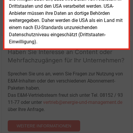
Drittstaaten und den USA verarbeitet werden. USA-
Anbieter müssen ihre Daten an dortige Behörden
weitergegeben. Daher werden die USA als ein Land mit
LOGIN
einem nach EU-Standards unzureichenden
Datenschutzniveau eingeschätzt (Drittstaaten-
Einwilligung).
Haben Sie Interesse an Content oder
Mehrfachzugängen für Ihr Unternehmen?
Sprechen Sie uns an, wenn Sie Fragen zur Nutzung von
E&M-Inhalten oder den verschiedenen Abonnement-
Paketen haben.
Das E&M-Vertriebsteam freut sich unter Tel. 08152 / 93
11-77 oder unter
vertrieb@energie-und-management.de
über Ihre Anfrage.
WEITERE INFORMATIONEN