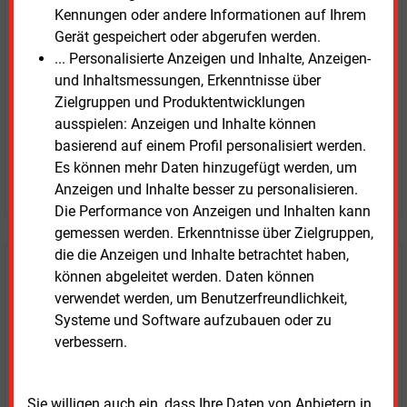
unverbindlich
Kennungen oder andere Informationen auf Ihrem
Gerät gespeichert oder abgerufen werden.
Zwei Wochen kostenfreier Zugang
... Personalisierte Anzeigen und Inhalte, Anzeigen-
Zugang auf stündlich aktualisierte Nachrichten mit
und Inhaltsmessungen, Erkenntnisse über
Prognose- und Marktdaten
Zielgruppen und Produktentwicklungen
+ einmal täglich E&M daily
ausspielen: Anzeigen und Inhalte können
+ zwei Ausgaben der Zeitung E&M
basierend auf einem Profil personalisiert werden.
ohne automatische Verlängerung
Es können mehr Daten hinzugefügt werden, um
JETZT KOSTENLOS TESTEN
Anzeigen und Inhalte besser zu personalisieren.
Die Performance von Anzeigen und Inhalten kann
gemessen werden. Erkenntnisse über Zielgruppen,
die die Anzeigen und Inhalte betrachtet haben,
Login für Kunden
können abgeleitet werden. Daten können
verwendet werden, um Benutzerfreundlichkeit,
Systeme und Software aufzubauen oder zu
verbessern.
Sie willigen auch ein, dass Ihre Daten von Anbietern in