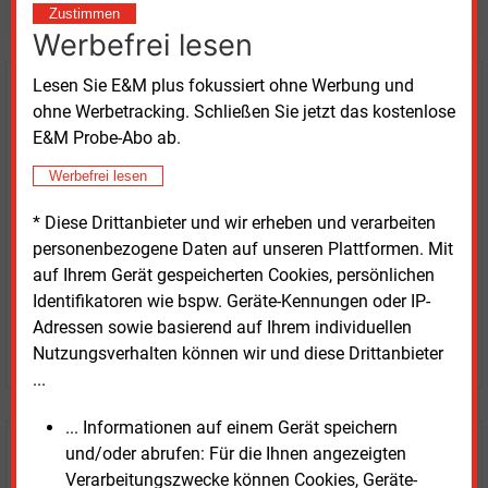
weitere Nachrichten lesen?
Zustimmen
Werbefrei lesen
Lesen Sie E&M plus fokussiert ohne Werbung und
Kaufen Sie den Artikel
ohne Werbetracking. Schließen Sie jetzt das kostenlose
E&M Probe-Abo ab.
erhalten Sie sofort diesen redaktionellen Beitrag für
nur €
2.98
Werbefrei lesen
* Diese Drittanbieter und wir erheben und verarbeiten
personenbezogene Daten auf unseren Plattformen. Mit
auf Ihrem Gerät gespeicherten Cookies, persönlichen
Identifikatoren wie bspw. Geräte-Kennungen oder IP-
Adressen sowie basierend auf Ihrem individuellen
JETZT ARTIKEL KAUFEN
Nutzungsverhalten können wir und diese Drittanbieter
...
... Informationen auf einem Gerät speichern
und/oder abrufen: Für die Ihnen angezeigten
E&M
Testen Sie
kostenlos und
Verarbeitungszwecke können Cookies, Geräte-