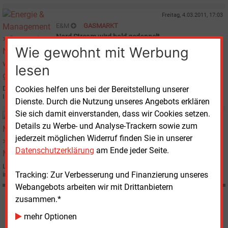
Freitag, 4.03.2011, 17:03
E&M
GASMARKT
Nord Stream wird bald gedoppelt
Wie gewohnt mit Werbung
lesen
Der Bau der Gaspipeline Nord Stream durch die Ostsee verläuft plangemäß.
Cookies helfen uns bei der Bereitstellung unserer
Im Mai sollen die Verlegearbeiten am zweiten Strang beginnen.
Dienste. Durch die Nutzung unseres Angebots erklären
Sie sich damit einverstanden, dass wir Cookies setzen.
Freitag, 4.03.2011, 08:58
Details zu Werbe- und Analyse-Trackern sowie zum
E&M
GASMARKT
jederzeit möglichen Widerruf finden Sie in unserer
Möhring: "Vollversorgung ist kaum mehr gefragt"
Datenschutzerklärung
am Ende jeder Seite.
Ludwig Möhring, Geschäftsführer der Kasseler Wingas, über Erdgasvertrieb
Tracking: Zur Verbesserung und Finanzierung unseres
im Klammergriff zwischen Klimaschutz und Überangebot.
Webangebots arbeiten wir mit Drittanbietern
zusammen.*
Möchten Sie diese und
mehr Optionen