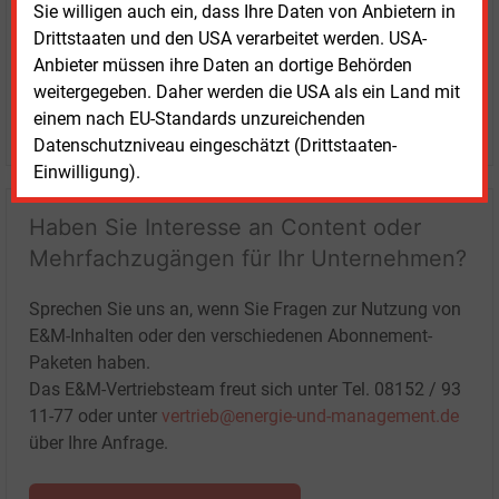
Sie willigen auch ein, dass Ihre Daten von Anbietern in
Drittstaaten und den USA verarbeitet werden. USA-
Anbieter müssen ihre Daten an dortige Behörden
weitergegeben. Daher werden die USA als ein Land mit
einem nach EU-Standards unzureichenden
LOGIN
Datenschutzniveau eingeschätzt (Drittstaaten-
Einwilligung).
Haben Sie Interesse an Content oder
Mehrfachzugängen für Ihr Unternehmen?
Sprechen Sie uns an, wenn Sie Fragen zur Nutzung von
E&M-Inhalten oder den verschiedenen Abonnement-
Paketen haben.
Das E&M-Vertriebsteam freut sich unter Tel. 08152 / 93
11-77 oder unter
vertrieb@energie-und-management.de
über Ihre Anfrage.