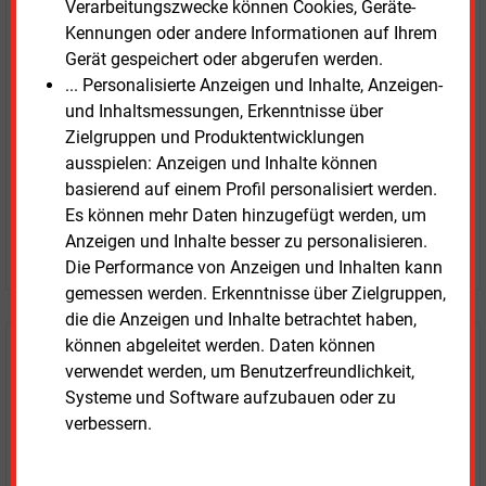
E&M
Testen Sie
kostenlos und
Verarbeitungszwecke können Cookies, Geräte-
unverbindlich
Kennungen oder andere Informationen auf Ihrem
Gerät gespeichert oder abgerufen werden.
Zwei Wochen kostenfreier Zugang
... Personalisierte Anzeigen und Inhalte, Anzeigen-
Zugang auf stündlich aktualisierte Nachrichten mit
und Inhaltsmessungen, Erkenntnisse über
Prognose- und Marktdaten
Zielgruppen und Produktentwicklungen
+ einmal täglich E&M daily
ausspielen: Anzeigen und Inhalte können
+ zwei Ausgaben der Zeitung E&M
basierend auf einem Profil personalisiert werden.
ohne automatische Verlängerung
Es können mehr Daten hinzugefügt werden, um
Anzeigen und Inhalte besser zu personalisieren.
JETZT KOSTENLOS TESTEN
Die Performance von Anzeigen und Inhalten kann
gemessen werden. Erkenntnisse über Zielgruppen,
die die Anzeigen und Inhalte betrachtet haben,
können abgeleitet werden. Daten können
Login für Kunden
verwendet werden, um Benutzerfreundlichkeit,
Systeme und Software aufzubauen oder zu
verbessern.