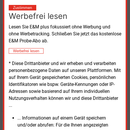
weitere Nachrichten lesen?
Zustimmen
Werbefrei lesen
Lesen Sie E&M plus fokussiert ohne Werbung und
ohne Werbetracking. Schließen Sie jetzt das kostenlose
Kaufen Sie den Artikel
E&M Probe-Abo ab.
erhalten Sie sofort diesen redaktionellen Beitrag für
Werbefrei lesen
nur €
2.98
* Diese Drittanbieter und wir erheben und verarbeiten
personenbezogene Daten auf unseren Plattformen. Mit
auf Ihrem Gerät gespeicherten Cookies, persönlichen
Identifikatoren wie bspw. Geräte-Kennungen oder IP-
Adressen sowie basierend auf Ihrem individuellen
Nutzungsverhalten können wir und diese Drittanbieter
JETZT ARTIKEL KAUFEN
...
... Informationen auf einem Gerät speichern
und/oder abrufen: Für die Ihnen angezeigten