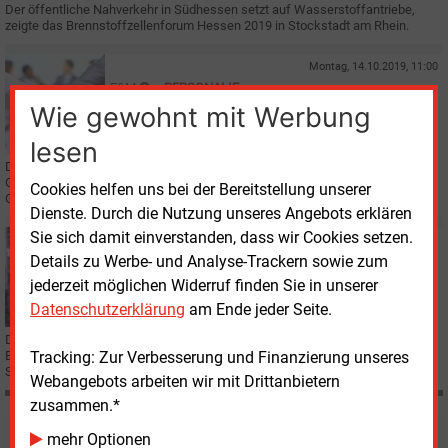
Der öffentliche Nahverkehr in Südhessen setzt auf Wasserstoffantriebe,
zeigte das Brennstoffzellenforum Hessen 2019 in Stockstadt am Rhein.
Montag, 14.10.2019, 11:00
E&M
PERSONALIE
Neuer Chef für Deutsche Shell
Wie gewohnt mit Werbung
lesen
Dr. Fabian Ziegler (52) wird zum 1. Januar 2020 neuer Vorsitzender der
Geschäftsführung der Deutschen Shell Holding GmbH und der
Cookies helfen uns bei der Bereitstellung unserer
Geschäftsführung der Shell Deutschland Oil GmbH.
Dienste. Durch die Nutzung unseres Angebots erklären
Sie sich damit einverstanden, dass wir Cookies setzen.
Montag, 30.09.2019, 16:19
Details zu Werbe- und Analyse-Trackern sowie zum
E&M
BAYERN
Neue Serienfertigung für Brennstoffzellen in Betrieb
jederzeit möglichen Widerruf finden Sie in unserer
Datenschutzerklärung
am Ende jeder Seite.
Die Proton Motor Fuel Cell GmbH aus Puchheim bei München hat eine neue
Brennstoffzellen-Stack-Maschine in Betrieb genommen und damit den
Tracking: Zur Verbesserung und Finanzierung unseres
Schritt in die Serienfertigung geschafft.
Webangebots arbeiten wir mit Drittanbietern
zusammen.*
Möchten Sie diese und
mehr Optionen