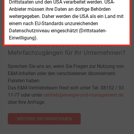
Drittstaaten und den USA verarbeitet werden. USA-
Anbieter müssen ihre Daten an dortige Behörden
LOGIN
weitergegeben. Daher werden die USA als ein Land mit
einem nach EU-Standards unzureichenden
Datenschutzniveau eingeschätzt (Drittstaaten-
Einwilligung).
Haben Sie Interesse an Content oder
Mehrfachzugängen für Ihr Unternehmen?
Sprechen Sie uns an, wenn Sie Fragen zur Nutzung von
E&M-Inhalten oder den verschiedenen Abonnement-
Paketen haben.
Das E&M-Vertriebsteam freut sich unter Tel. 08152 / 93
11-77 oder unter
vertrieb@energie-und-management.de
über Ihre Anfrage.
WEITERE INFORMATIONEN