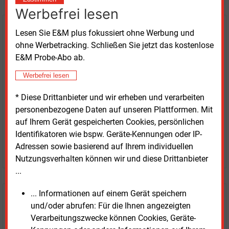
Werbefrei lesen
Kaufen Sie den Artikel
Lesen Sie E&M plus fokussiert ohne Werbung und
ohne Werbetracking. Schließen Sie jetzt das kostenlose
erhalten Sie sofort diesen redaktionellen Beitrag für
E&M Probe-Abo ab.
nur €
2.98
Werbefrei lesen
* Diese Drittanbieter und wir erheben und verarbeiten
personenbezogene Daten auf unseren Plattformen. Mit
auf Ihrem Gerät gespeicherten Cookies, persönlichen
Identifikatoren wie bspw. Geräte-Kennungen oder IP-
Adressen sowie basierend auf Ihrem individuellen
JETZT ARTIKEL KAUFEN
Nutzungsverhalten können wir und diese Drittanbieter
...
... Informationen auf einem Gerät speichern
E&M
Testen Sie
kostenlos und
und/oder abrufen: Für die Ihnen angezeigten
unverbindlich
Verarbeitungszwecke können Cookies, Geräte-