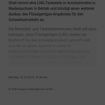
Shell nimmt eine LNG-Tankstelle in Autobahnnähe in
Niedersachsen in Betrieb und kündigt einen weiteren
Ausbau des Flüssigerdgas-Angebotes für den
Schwerlastverkehr an.
Der Mineralöl- und Tankstellenkonzern Shell will dazu
beitragen, dass Flüssigerdgas (LNG) stärker als
Kraftstoff für den Schwerlastverkehr genutzt wird
und hat an einem Autohof in Lehre, im
niedersächsischen Landkreis Helmstedt nahe der
wichtigen Ost-West-Autobahn A 2 gelegen, eine
weitere LNG-Tankstelle eröffnet. Etwa 150 bis 200
Montag, 14.10.2019, 16:48 Uhr
Peter Focht
© 2026 Energie & Management GmbH