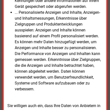
Kennungen oder andere Informationen auf Ihrem
Zwei Wochen kostenfreier Zugang
Gerät gespeichert oder abgerufen werden.
Zugang auf stündlich aktualisierte Nachrichten mit
... Personalisierte Anzeigen und Inhalte, Anzeigen-
Prognose- und Marktdaten
und Inhaltsmessungen, Erkenntnisse über
+ einmal täglich E&M daily
Zielgruppen und Produktentwicklungen
+ zwei Ausgaben der Zeitung E&M
ausspielen: Anzeigen und Inhalte können
ohne automatische Verlängerung
basierend auf einem Profil personalisiert werden.
Es können mehr Daten hinzugefügt werden, um
JETZT KOSTENLOS TESTEN
Anzeigen und Inhalte besser zu personalisieren.
Die Performance von Anzeigen und Inhalten kann
gemessen werden. Erkenntnisse über Zielgruppen,
die die Anzeigen und Inhalte betrachtet haben,
Login für Kunden
können abgeleitet werden. Daten können
verwendet werden, um Benutzerfreundlichkeit,
Systeme und Software aufzubauen oder zu
verbessern.
Sie willigen auch ein, dass Ihre Daten von Anbietern in