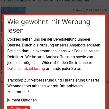
für den Schwerlastverkehr in Autobahnnähe in Betrieb genommen.
Mittwoch, 22.04.2020, 16:38
E&M
ERDGASFAHRZEUGE
Wie gewohnt mit Werbung
Weitere LNG-Tankstelle in Potsdam
lesen
Der russische LNG-Lieferant Novatek hat in Potsdam seine zweite LNG-
Tankstelle in Deutschland eröffnet.
Cookies helfen uns bei der Bereitstellung unserer
Dienste. Durch die Nutzung unseres Angebots erklären
Dienstag, 7.04.2020, 15:49
Sie sich damit einverstanden, dass wir Cookies setzen.
E&M
ERDGASFAHRZEUGE
Details zu Werbe- und Analyse-Trackern sowie zum
Baywa startet LNG-Tankstellenbetrieb
jederzeit möglichen Widerruf finden Sie in unserer
Datenschutzerklärung
am Ende jeder Seite.
Der Baywa-Konzern hat in Kooperation mit VW in Wolfsburg seine erste LNG-
Tankstelle für Lastwagen in Betrieb genommen.
Tracking: Zur Verbesserung und Finanzierung unseres
Webangebots arbeiten wir mit Drittanbietern
zusammen.*
Möchten Sie diese und
mehr Optionen
weitere Nachrichten lesen?
Zustimmen