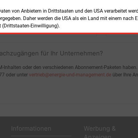
+ einmal täglich E&M daily
 Daten von Anbietern in Drittstaaten und den USA verarbeitet we
+ zwei Ausgaben der Zeitung E&M
ergegeben. Daher werden die USA als ein Land mit einem nach 
ohne automatische Verlängerung
JETZT KOSTENLOS TESTEN
LOGIN
(Drittstaaten-Einwilligung).
fachzugängen für Ihr Unternehmen?
M-Inhalten oder den verschiedenen Abonnement-Paketen haben.
-77 oder unter
vertrieb@energie-und-management.de
über Ihre An
Informationen
Werbung &
Anzeigen