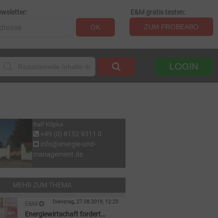
wsletter:
E&M gratis testen:
ZUM PROBEABO
OK
LOGIN
Ralf Köpke
+49 (0) 8152 9311 0
info@energie-und-
management.de
MEHR ZUM THEMA
Dienstag, 27.08.2019, 12:23
E&M
Energiewirtschaft fordert
WIRTSCHAFT