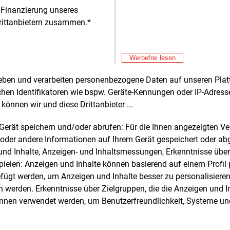
dings, dass die EU-Wettb
 Finanzierung unseres
rittanbietern zusammen.*
Alle 
Werbefrei lesen
rheben und verarbeiten personenbezogene Daten auf unseren Plat
chen Identifikatoren wie bspw. Geräte-Kennungen oder IP-Adres
e und weitere Nachrichten l
können wir und diese Drittanbieter ...
m Gerät speichern und/oder abrufen: Für die Ihnen angezeigten 
oder andere Informationen auf Ihrem Gerät gespeichert oder ab
E&M
sten Sie
kostenlos
Login fü
n und Inhalte, Anzeigen- und Inhaltsmessungen, Erkenntnisse übe
elen: Anzeigen und Inhalte können basierend auf einem Profil p
d unverbindlich
ügt werden, um Anzeigen und Inhalte besser zu personalisiere
werden. Erkenntnisse über Zielgruppen, die die Anzeigen und I
Zwei Wochen kostenfreier Zugang
önnen verwendet werden, um Benutzerfreundlichkeit, Systeme u
Zugang auf stündlich aktualisierte
Nachrichten mit Prognose- und
Marktdaten