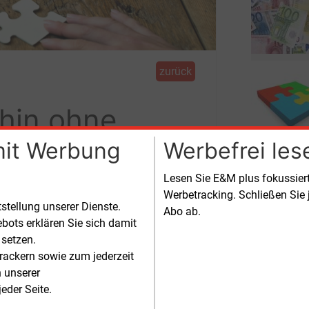
zurück
hin ohne
mit Werbung
Werbefrei les
Lesen Sie E&M plus fokussie
Werbetracking. Schließen Sie 
terhin davon aus, dass die EU-
tstellung unserer Dienste.
Abo ab.
es Licht gibt.
bots erklären Sie sich damit
 setzen.
rackern sowie zum jederzeit
n unserer
eder Seite.