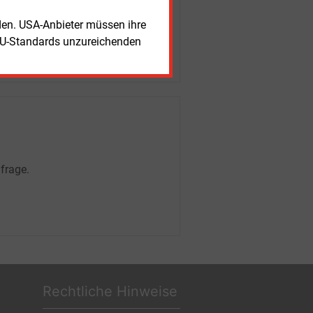
rden. USA-Anbieter müssen ihre
EU-Standards unzureichenden
frage.
Rechtliche Hinweise