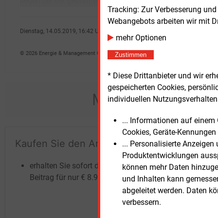
liegen bei der geplanten Innogy-Übernahme
aller
Tracking: Zur Verbesserung und
Webangebots arbeiten wir mit D
Dienstag, 14.05.2019, 16:42 Uhr
mehr Optionen
Ralf K�pke
© 2026 Energie & Management GmbH
Zustimmen
* Diese Drittanbieter und wir e
gespeicherten Cookies, persönli
Möchten Sie dies
individuellen Nutzungsverhalten 
... Informationen auf eine
Cookies, Geräte-Kennungen 
Kaufen Sie den Artikel
Te
... Personalisierte Anzeige
Produktentwicklungen ausspi
un
erhalten Sie sofort diesen redaktionellen
können mehr Daten hinzugef
Beitrag für nur €
8.93
und Inhalten kann gemessen 
abgeleitet werden. Daten k
verbessern.