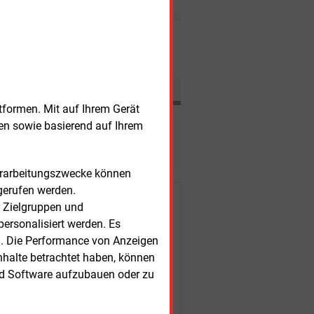
lassen, inwieweit
Elektrofahrzeuge eingebunden
werden können und wie hoch
Nachrichten
der nötige Investionsbedarf
dafür sein wird.
tformen. Mit auf Ihrem Gerät
sen sowie basierend auf Ihrem
esen?
Verarbeitungszwecke können
gerufen werden.
r Kunden
r Zielgruppen und
ersonalisiert werden. Es
n. Die Performance von Anzeigen
nhalte betrachtet haben, können
nd Software aufzubauen oder zu