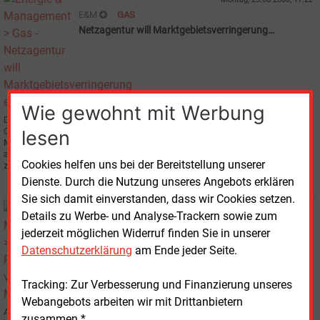
E&M
GAS
Netzagentur will Marktgebietsverringerung
erzwingen
Wie gewohnt mit Werbung
Die Bundesnetzagentur hat ein Missbrauchsverfahren gegen fünf
Gasnetzbetreiber eingeleitet, die die angekündigte
lesen
Marktgebietszusammenlegungen verschoben haben, und das neue Ziel
ausgegeben, alle L-Gas-Transportnetze zu einem Markgebiet
Cookies helfen uns bei der Bereitstellung unserer
zusammenzufassen.
Dienste. Durch die Nutzung unseres Angebots erklären
Sie sich damit einverstanden, dass wir Cookies setzen.
Montag, 18.08.2008, 08:55
Details zu Werbe- und Analyse-Trackern sowie zum
E&M
GASMARKT
jederzeit möglichen Widerruf finden Sie in unserer
RWE und Eon verschieben Marktgebietsvereinigung
Datenschutzerklärung
am Ende jeder Seite.
Tracking: Zur Verbesserung und Finanzierung unseres
Webangebots arbeiten wir mit Drittanbietern
Auch RWE Transportnetz Gas und Eon Gastransport halten ihre Zusage, ihre
zusammen.*