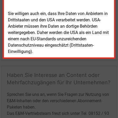
Sie willigen auch ein, dass Ihre Daten von Anbietern in
Drittstaaten und den USA verarbeitet werden. USA-
Anbieter müssen ihre Daten an dortige Behörden
weitergegeben. Daher werden die USA als ein Land mit
einem nach EU-Standards unzureichenden
Datenschutzniveau eingeschätzt (Drittstaaten-
LOGIN
Einwilligung).
Haben Sie Interesse an Content oder
Mehrfachzugängen für Ihr Unternehmen?
Sprechen Sie uns an, wenn Sie Fragen zur Nutzung von
E&M-Inhalten oder den verschiedenen Abonnement-
Paketen haben.
Das E&M-Vertriebsteam freut sich unter Tel. 08152 / 93