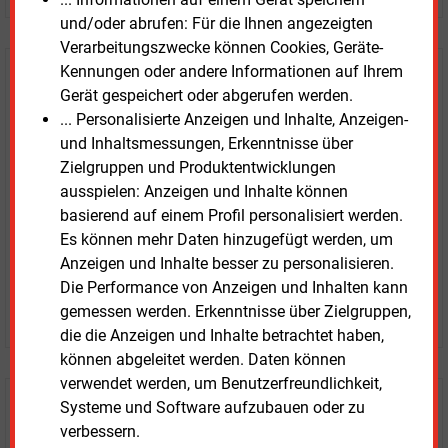
und/oder abrufen: Für die Ihnen angezeigten
Verarbeitungszwecke können Cookies, Geräte-
Kennungen oder andere Informationen auf Ihrem
E&M
Testen Sie
kostenlos und
Gerät gespeichert oder abgerufen werden.
unverbindlich
... Personalisierte Anzeigen und Inhalte, Anzeigen-
und Inhaltsmessungen, Erkenntnisse über
Zwei Wochen kostenfreier Zugang
Zielgruppen und Produktentwicklungen
Zugang auf stündlich aktualisierte Nachrichten mit
ausspielen: Anzeigen und Inhalte können
Prognose- und Marktdaten
basierend auf einem Profil personalisiert werden.
+ einmal täglich E&M daily
Es können mehr Daten hinzugefügt werden, um
+ zwei Ausgaben der Zeitung E&M
Anzeigen und Inhalte besser zu personalisieren.
ohne automatische Verlängerung
Die Performance von Anzeigen und Inhalten kann
JETZT KOSTENLOS TESTEN
gemessen werden. Erkenntnisse über Zielgruppen,
die die Anzeigen und Inhalte betrachtet haben,
können abgeleitet werden. Daten können
verwendet werden, um Benutzerfreundlichkeit,
Systeme und Software aufzubauen oder zu
Login für Kunden
verbessern.