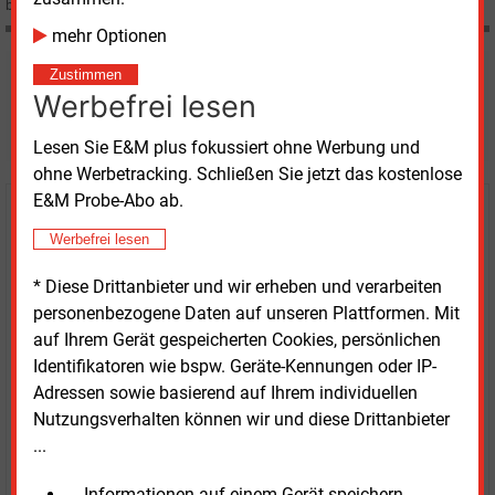
beiden Marktgebiete für L-Gas zum 1. Oktober zusammenzulegen, nicht ein.
mehr Optionen
Zustimmen
Möchten Sie diese und
Werbefrei lesen
weitere Nachrichten lesen?
Lesen Sie E&M plus fokussiert ohne Werbung und
ohne Werbetracking. Schließen Sie jetzt das kostenlose
E&M Probe-Abo ab.
Kaufen Sie den Artikel
Werbefrei lesen
erhalten Sie sofort diesen redaktionellen Beitrag für
* Diese Drittanbieter und wir erheben und verarbeiten
nur €
2.98
personenbezogene Daten auf unseren Plattformen. Mit
auf Ihrem Gerät gespeicherten Cookies, persönlichen
Identifikatoren wie bspw. Geräte-Kennungen oder IP-
Adressen sowie basierend auf Ihrem individuellen
Nutzungsverhalten können wir und diese Drittanbieter
...
JETZT ARTIKEL KAUFEN
... Informationen auf einem Gerät speichern