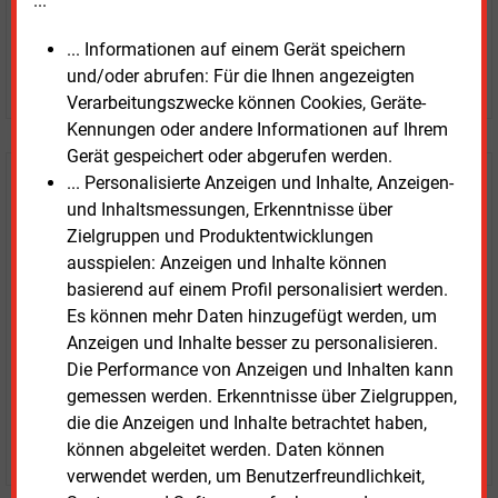
...
... Informationen auf einem Gerät speichern
und/oder abrufen: Für die Ihnen angezeigten
JETZT ARTIKEL KAUFEN
Verarbeitungszwecke können Cookies, Geräte-
Kennungen oder andere Informationen auf Ihrem
Gerät gespeichert oder abgerufen werden.
... Personalisierte Anzeigen und Inhalte, Anzeigen-
E&M
Testen Sie
kostenlos und
und Inhaltsmessungen, Erkenntnisse über
unverbindlich
Zielgruppen und Produktentwicklungen
ausspielen: Anzeigen und Inhalte können
Zwei Wochen kostenfreier Zugang
basierend auf einem Profil personalisiert werden.
Zugang auf stündlich aktualisierte Nachrichten mit
Es können mehr Daten hinzugefügt werden, um
Prognose- und Marktdaten
Anzeigen und Inhalte besser zu personalisieren.
+ einmal täglich E&M daily
Die Performance von Anzeigen und Inhalten kann
+ zwei Ausgaben der Zeitung E&M
gemessen werden. Erkenntnisse über Zielgruppen,
ohne automatische Verlängerung
die die Anzeigen und Inhalte betrachtet haben,
JETZT KOSTENLOS TESTEN
können abgeleitet werden. Daten können
verwendet werden, um Benutzerfreundlichkeit,