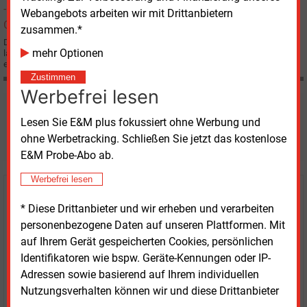
Webangebots arbeiten wir mit Drittanbietern
zusammen.*
Der Düsseldorfer Eon-Konzern hat seinen Umsatz im ersten Halbjahr des
mehr Optionen
laufenden Geschäftsjahres 2007 um 4 % von 34,239 auf 35,559 Mrd. Euro
erhöht.
Zustimmen
Werbefrei lesen
Möchten Sie diese und
Lesen Sie E&M plus fokussiert ohne Werbung und
weitere Nachrichten lesen?
ohne Werbetracking. Schließen Sie jetzt das kostenlose
E&M Probe-Abo ab.
Werbefrei lesen
Kaufen Sie den Artikel
* Diese Drittanbieter und wir erheben und verarbeiten
personenbezogene Daten auf unseren Plattformen. Mit
erhalten Sie sofort diesen redaktionellen Beitrag für
auf Ihrem Gerät gespeicherten Cookies, persönlichen
nur €
2.98
Identifikatoren wie bspw. Geräte-Kennungen oder IP-
Adressen sowie basierend auf Ihrem individuellen
Nutzungsverhalten können wir und diese Drittanbieter