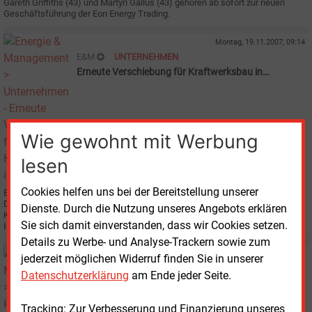
Gareth Griffiths (43) und Martyn Gallus (43) gehören ab sofort zur neuen
Geschäftsführung der Eon Energy Trading.
Montag, 19.11.2007, 09:14
E&M
UNTERNEHMEN
Erneute Verschiebung für Kraftwerksbau in
Düsseldorf
Wie gewohnt mit Werbung
lesen
Cookies helfen uns bei der Bereitstellung unserer
Erst am 5. März kommenden Jahres wird der Aufsichtsrat der Stadtwerke
Düsseldorf AG endgültig über den Bau des geplanten 370-MW-
Dienste. Durch die Nutzung unseres Angebots erklären
Kohlekraftwerkes entscheiden. Damit haben die Rheinländer die
Sie sich damit einverstanden, dass wir Cookies setzen.
Investitionsentscheidung ein zweites Mal verschoben.
Details zu Werbe- und Analyse-Trackern sowie zum
Donnerstag, 16.08.2007, 09:33
jederzeit möglichen Widerruf finden Sie in unserer
E&M
HALBJAHRESBILANZ
Datenschutzerklärung
am Ende jeder Seite.
Eon steigert Gewinn
Tracking: Zur Verbesserung und Finanzierung unseres