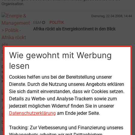
Organisation.
Dienstag, 22.04.2008, 14:44
E&M
POLITIK
Afrika rückt als Energiekontinent in den Blick
Wie gewohnt mit Werbung
lesen
Der afrikanische Energiesektor gewinnt weltweit an Bedeutung. Dabei
spielen Erdöl und Erdgas die Hauptrolle, aber auch die erneuerbaren Energien
gewinnen an Gewicht. Neben den Rohstoffen ist die Errichtung von
Cookies helfen uns bei der Bereitstellung unserer
Kraftwerken für Investoren interessant.
Dienste. Durch die Nutzung unseres Angebots erklären
Sie sich damit einverstanden, dass wir Cookies setzen.
Montag, 21.04.2008, 14:01
Details zu Werbe- und Analyse-Trackern sowie zum
E&M
GASMARKT
jederzeit möglichen Widerruf finden Sie in unserer
Eon Ruhrgas bleibt bei Langfristverträgen
Datenschutzerklärung
am Ende jeder Seite.
Tracking: Zur Verbesserung und Finanzierung unseres
Webangebots arbeiten wir mit Drittanbietern