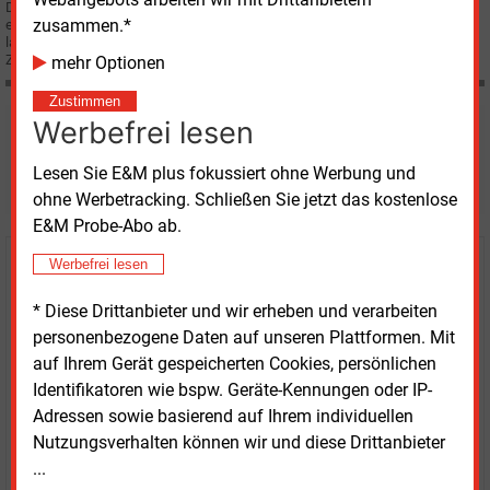
Die Essener Eon Ruhrgas AG setzt bei ihrer Versorgungsstrategie für den
zusammen.*
europäischen Erdgasmarkt auf die Diversifizierung der Versorgungsquellen,
langfristige Importverträge, Investitionen in Infrastrukturprojekte und die
Zusammenarbeit mit den Gasproduzenten.
mehr Optionen
Zustimmen
Werbefrei lesen
Möchten Sie diese und
weitere Nachrichten lesen?
Lesen Sie E&M plus fokussiert ohne Werbung und
ohne Werbetracking. Schließen Sie jetzt das kostenlose
E&M Probe-Abo ab.
Werbefrei lesen
Kaufen Sie den Artikel
* Diese Drittanbieter und wir erheben und verarbeiten
erhalten Sie sofort diesen redaktionellen Beitrag für
personenbezogene Daten auf unseren Plattformen. Mit
nur €
2.98
auf Ihrem Gerät gespeicherten Cookies, persönlichen
Identifikatoren wie bspw. Geräte-Kennungen oder IP-
Adressen sowie basierend auf Ihrem individuellen
Nutzungsverhalten können wir und diese Drittanbieter
...