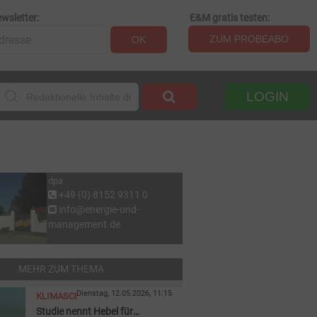
wsletter:
E&M gratis testen:
ZUM PROBEABO
OK
LOGIN
dpa
+49 (0) 8152 9311 0
info@energie-und-
management.de
MEHR ZUM THEMA
Dienstag, 12.05.2026, 11:15
KLIMASCHUTZ
Studie nennt Hebel für