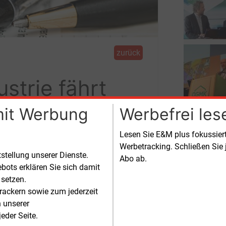
zurück
strie fährt
mit Werbung
Werbefrei les
Lesen Sie E&M plus fokussie
Werbetracking. Schließen Sie 
r Energiepreise rasant. Mit ihr gehen
tstellung unserer Dienste.
Abo ab.
bots erklären Sie sich damit
 setzen.
nerien legen zu
rackern sowie zum jederzeit
n unserer
Ausnahme bildet die
eder Seite.
lölverarbeitung: Sie steigerte ihre