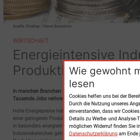
Quelle: Pixabay / Steve Buissinne
WIRTSCHAFT
Energieintensive Indu
Produktion zurück
Wie gewohnt 
lesen
In manchen Branchen schrumpft die Produktion wegen hohe
Cookies helfen uns bei der Berei
Tausende Jobs verloren.
Durch die Nutzung unseres Ange
Hohe Energiepreise haben in Deutschland zu
einverstanden, dass wir Cookies
Raffi
einer geringeren Produktion und Jobverlusten
Details zu Werbe- und Analyse-T
in besonders energieintensiven
möglichen Widerruf finden Sie i
Eine 
Industriebereichen geführt. Der
Datenschutzerklärung
am Ende j
Minera