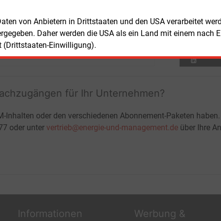
Wä
Ha
 Daten von Anbietern in Drittstaaten und den USA verarbeitet we
ergegeben. Daher werden die USA als ein Land mit einem nach 
(Drittstaaten-Einwilligung).
Teilen:
fachzugängen für Ihr Unternehmen?
M-Inhalten oder den verschiedenen Abonnement-Paketen haben.
-77 oder unter
vertrieb@energie-und-management.de
über Ihre An
Informationen
Werbung &