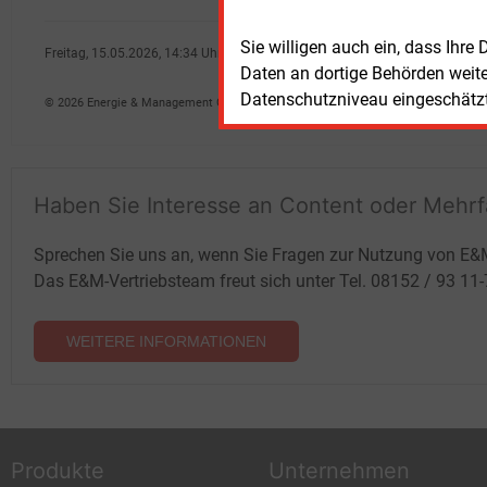
Sie willigen auch ein, dass Ihre
Freitag, 15.05.2026, 14:34 Uhr
Daten an dortige Behörden weit
dpa
Datenschutzniveau eingeschätzt 
© 2026 Energie & Management GmbH
Haben Sie Interesse an Content oder Mehr
Sprechen Sie uns an, wenn Sie Fragen zur Nutzung von E&
Das E&M-Vertriebsteam freut sich unter Tel. 08152 / 93 11
WEITERE INFORMATIONEN
Produkte
Unternehmen