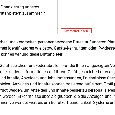
ktion um 24,6 Prozent und schuf sogar
 Finanzierung unseres
 neue Arbeitsplätze. Dort wurden
rittanbietern zusammen.*
sondere seit Januar 2026 deutliche
Alle 
hse verzeichnet.
Don
E&M
Werbefrei lesen
nergieintensiven Industriezweige
Hi
gten im Jahr 2024 drei Viertel (75,6
Don
rheben und verarbeiten personenbezogene Daten auf unseren Plat
E&M
nt) der insgesamt in der Industrie
RW
chen Identifikatoren wie bspw. Geräte-Kennungen oder IP-Adres
auchten Energie. Größter Verbraucher
zu
können wir und diese Drittanbieter ...
Don
E&M
ie Chemie mit einem Anteil von 27,9
Le
nt vor der Metallerzeugung und -
m Gerät speichern und/oder abrufen: Für die Ihnen angezeigten 
eitung (23,7 Prozent) und der
Don
E&M
oder andere Informationen auf Ihrem Gerät gespeichert oder ab
alölverarbeitung (10,7 Prozent). Die
Pl
n und Inhalte, Anzeigen- und Inhaltsmessungen, Erkenntnisse übe
igsten Energieträger waren Erdgas mit
elen: Anzeigen und Inhalte können basierend auf einem Profil p
Don
E&M
guten Viertel (26,3 Prozent), Mineralöl
ügt werden, um Anzeigen und Inhalte besser zu personalisiere
Gr
 Prozent), Kohle (18,1 Prozent) sowie
werden. Erkenntnisse über Zielgruppen, die die Anzeigen und I
Don
E&M
 (15,2 Prozent).
önnen verwendet werden, um Benutzerfreundlichkeit, Systeme u
Bu
zu
Don
E&M