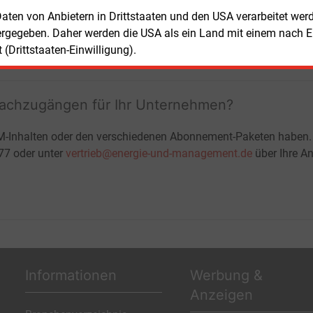
+ zwei Ausgaben der Zeitung E&M
 Daten von Anbietern in Drittstaaten und den USA verarbeitet we
ohne automatische Verlängerung
ergegeben. Daher werden die USA als ein Land mit einem nach 
JETZT KOSTENLOS TESTEN
LOGIN
(Drittstaaten-Einwilligung).
fachzugängen für Ihr Unternehmen?
M-Inhalten oder den verschiedenen Abonnement-Paketen haben.
-77 oder unter
vertrieb@energie-und-management.de
über Ihre An
Informationen
Werbung &
Anzeigen