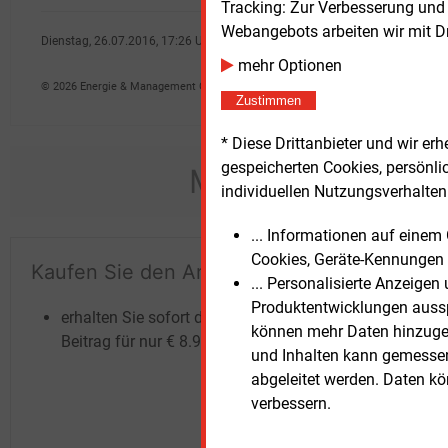
Tracking: Zur Verbesserung und
Webangebots arbeiten wir mit D
Dienstag, 26.07.2016, 17:26 Uhr
Sarah Gmell
mehr Optionen
© 2026 Energie & Management GmbH
Zustimmen
* Diese Drittanbieter und wir e
gespeicherten Cookies, persönli
Möchten Sie dies
individuellen Nutzungsverhalten 
... Informationen auf eine
Cookies, Geräte-Kennungen 
Kaufen Sie den Artikel
Te
... Personalisierte Anzeige
un
Produktentwicklungen ausspi
erhalten Sie sofort diesen redaktionellen
können mehr Daten hinzugef
Beitrag für nur €
8.93
und Inhalten kann gemessen 
abgeleitet werden. Daten k
verbessern.