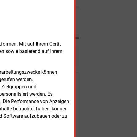
2015 einen Aufwind wie noch
nie. Absehbar ist dagegen,
dass der Windkraftausbau in
Nachrichten
Europa an Fahrt verliert.
tformen. Mit auf Ihrem Gerät
sen sowie basierend auf Ihrem
esen?
Verarbeitungszwecke können
gerufen werden.
r Kunden
r Zielgruppen und
ersonalisiert werden. Es
n. Die Performance von Anzeigen
nhalte betrachtet haben, können
nd Software aufzubauen oder zu