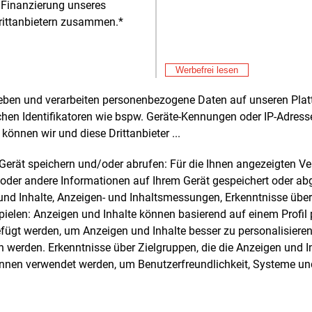
 Finanzierung unseres
rittanbietern zusammen.*
Alle 
Werbefrei lesen
rheben und verarbeiten personenbezogene Daten auf unseren Plat
chen Identifikatoren wie bspw. Geräte-Kennungen oder IP-Adres
e und weitere Nachrichten l
können wir und diese Drittanbieter ...
m Gerät speichern und/oder abrufen: Für die Ihnen angezeigten 
oder andere Informationen auf Ihrem Gerät gespeichert oder ab
E&M
sten Sie
kostenlos
Login fü
n und Inhalte, Anzeigen- und Inhaltsmessungen, Erkenntnisse übe
d unverbindlich
elen: Anzeigen und Inhalte können basierend auf einem Profil p
ügt werden, um Anzeigen und Inhalte besser zu personalisiere
Zwei Wochen kostenfreier Zugang
werden. Erkenntnisse über Zielgruppen, die die Anzeigen und I
Zugang auf stündlich aktualisierte
önnen verwendet werden, um Benutzerfreundlichkeit, Systeme u
Nachrichten mit Prognose- und
Marktdaten
+ einmal täglich E&M daily