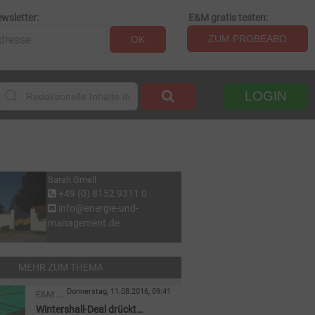
wsletter:
E&M gratis testen:
ZUM PROBEABO
OK
LOGIN
Sarah Gmell
+49 (0) 8152 9311 0
info@energie-und-
management.de
MEHR ZUM THEMA
Donnerstag, 11.08.2016, 09:41
E&M
Wintershall-Deal drückt