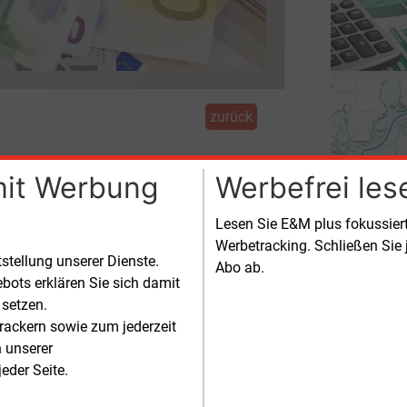
zurück
inge Rendite
mit Werbung
Werbefrei les
Lesen Sie E&M plus fokussie
Werbetracking. Schließen Sie 
tstellung unserer Dienste.
Abo ab.
bots erklären Sie sich damit
nternehmen unter den Top
100 der
 setzen.
lmulti Royal Dutch Shell.
rackern sowie zum jederzeit
n unserer
n betrug jedoch nur 1,76 Mrd.
eder Seite.