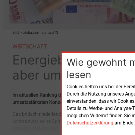
Bild: Fotolia.com, caruso13
WIRTSCHAFT
Energiebranche: Ger
Wie gewohnt 
aber umsatzstark
lesen
Cookies helfen uns bei der Berei
Durch die Nutzung unseres Ange
Im aktuellen Ranking des Handelsblatts sind 22
Energieu
einverstanden, dass wir Cookies
umsatzstärksten Konzerne in Europa. Platz
1 belegt der Ö
Details zu Werbe- und Analyse-T
Das britisch-niederländische Unternehmen
240,2 Mrd. Euro im Jahr 2015 halten. Der
möglichen Widerruf finden Sie i
konnte zwar seine Spitzenstellung zum
Gewin
Datenschutzerklärung
am Ende j
Vorjahr aufgrund des Umsatzes von