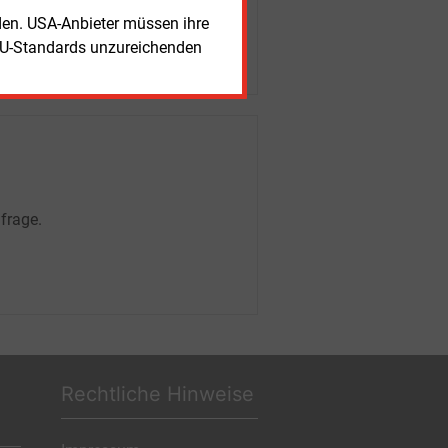
rden. USA-Anbieter müssen ihre
EU-Standards unzureichenden
frage.
Rechtliche Hinweise