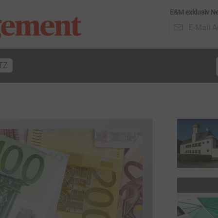
E&M exklusiv Ne
TZ