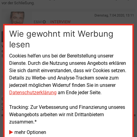
vor der Schließung.
Dienstag, 7.04.2020, 13:11
E&M
INTERVIEW
Saathoff: "Der Wirtschaftsminister liefert nicht"
Wie gewohnt mit Werbung
lesen
Wie es trotz oder gerade wegen der Corona-Krise mit dem Ausbau der
erneuerbaren Energien weitergehen muss, darüber sprach E&M mit dem
Cookies helfen uns bei der Bereitstellung unserer
SPD-Energiepolitiker Johann Saathoff.
Dienste. Durch die Nutzung unseres Angebots erklären
Freitag, 21.02.2020, 13:33
Sie sich damit einverstanden, dass wir Cookies setzen.
E&M
STADTWERKE
Details zu Werbe- und Analyse-Trackern sowie zum
Das Wettbieten um die Stadtwerke Aurich kann
jederzeit möglichen Widerruf finden Sie in unserer
beginnen
Datenschutzerklärung
am Ende jeder Seite.
Grünes Licht für den Verkauf der Stadtwerke Aurich: Der Rat der Stadt hat für
den Ausstieg aus der Energieversorgung gestimmt, die die Kommune im Jahr
Tracking: Zur Verbesserung und Finanzierung unseres
2017 mit Enercon begonnen hatte.
Webangebots arbeiten wir mit Drittanbietern
zusammen.*
Möchten Sie diese und
mehr Optionen