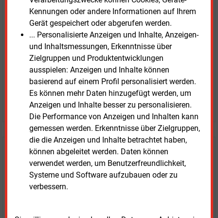
unverbindlich
Kennungen oder andere Informationen auf Ihrem
Gerät gespeichert oder abgerufen werden.
Zwei Wochen kostenfreier Zugang
... Personalisierte Anzeigen und Inhalte, Anzeigen-
Zugang auf stündlich aktualisierte Nachrichten mit
und Inhaltsmessungen, Erkenntnisse über
Prognose- und Marktdaten
Zielgruppen und Produktentwicklungen
+ einmal täglich E&M daily
ausspielen: Anzeigen und Inhalte können
+ zwei Ausgaben der Zeitung E&M
basierend auf einem Profil personalisiert werden.
ohne automatische Verlängerung
Es können mehr Daten hinzugefügt werden, um
JETZT KOSTENLOS TESTEN
Anzeigen und Inhalte besser zu personalisieren.
Die Performance von Anzeigen und Inhalten kann
gemessen werden. Erkenntnisse über Zielgruppen,
die die Anzeigen und Inhalte betrachtet haben,
können abgeleitet werden. Daten können
Login für Kunden
verwendet werden, um Benutzerfreundlichkeit,
Systeme und Software aufzubauen oder zu
verbessern.