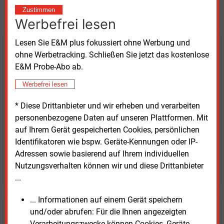
weitere Nachrichten lesen?
Zustimmen
Werbefrei lesen
Lesen Sie E&M plus fokussiert ohne Werbung und
Kaufen Sie den Artikel
ohne Werbetracking. Schließen Sie jetzt das kostenlose
E&M Probe-Abo ab.
erhalten Sie sofort diesen redaktionellen Beitrag für
Werbefrei lesen
nur €
8.93
* Diese Drittanbieter und wir erheben und verarbeiten
personenbezogene Daten auf unseren Plattformen. Mit
auf Ihrem Gerät gespeicherten Cookies, persönlichen
Identifikatoren wie bspw. Geräte-Kennungen oder IP-
Adressen sowie basierend auf Ihrem individuellen
JETZT ARTIKEL KAUFEN
Nutzungsverhalten können wir und diese Drittanbieter
...
... Informationen auf einem Gerät speichern
und/oder abrufen: Für die Ihnen angezeigten
E&M
Testen Sie
kostenlos und
Verarbeitungszwecke können Cookies, Geräte-