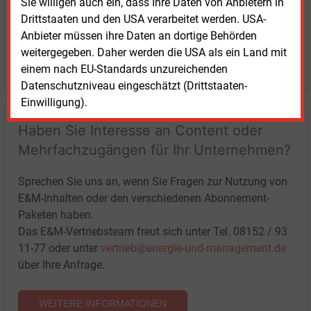
Sie willigen auch ein, dass Ihre Daten von Anbietern in
Drittstaaten und den USA verarbeitet werden. USA-
Anbieter müssen ihre Daten an dortige Behörden
weitergegeben. Daher werden die USA als ein Land mit
LOGIN
einem nach EU-Standards unzureichenden
Datenschutzniveau eingeschätzt (Drittstaaten-
Einwilligung).
Haben Sie Interesse an Content oder
Mehrfachzugängen für Ihr Unternehmen?
Sprechen Sie uns an, wenn Sie Fragen zur Nutzung von
E&M-Inhalten oder den verschiedenen Abonnement-
Paketen haben.
Das E&M-Vertriebsteam freut sich unter Tel. 08152 / 93
11-77 oder unter
vertrieb@energie-und-management.de
über Ihre Anfrage.
WEITERE INFORMATIONEN