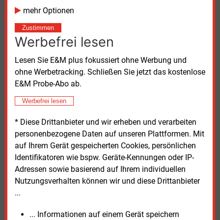
professionellen Betriebsführung und einer
mehr Optionen
hervorragenden Instandhaltung zu verdanken, vor
allem aber ist sie das Ergebnis des großen
Zustimmen
Engagements der ganzen Mannschaft“, betonte RWE
Werbefrei lesen
Power-Vorstandsmitglied Lars Kulik bei einer internen
Lesen Sie E&M plus fokussiert ohne Werbung und
Abschiedsfeier. Er würdigte die Rolle des Standorts
ohne Werbetracking. Schließen Sie jetzt das kostenlose
Frimmersdorf für die Entwicklung von RWE, für die
E&M Probe-Abo ab.
Stadt Grevenbroich und für die Stromversorgung
Deutschlands.
Werbefrei lesen
Die beiden Blöcke „Paula” und „Quelle“ haben seit
* Diese Drittanbieter und wir erheben und verarbeiten
ihrer Inbetriebnahme in zusammen 700.000
personenbezogene Daten auf unseren Plattformen. Mit
Betriebsstunden 244 Mrd. kWh Strom erzeugt. Damit
auf Ihrem Gerät gespeicherten Cookies, persönlichen
könnte man rein rechnerisch sämtliche
Identifikatoren wie bspw. Geräte-Kennungen oder IP-
Stromverbraucher Düsseldorfs 60 Jahre lang
Adressen sowie basierend auf Ihrem individuellen
versorgen. Der gesamte Standort Frimmersdorf II hat
Nutzungsverhalten können wir und diese Drittanbieter
seit Bestehen fast 1.000 Mrd. kWh Strom erzeugt -
...
genug, um Düsseldorf 250 Jahre unter Strom zu
... Informationen auf einem Gerät speichern
halten.