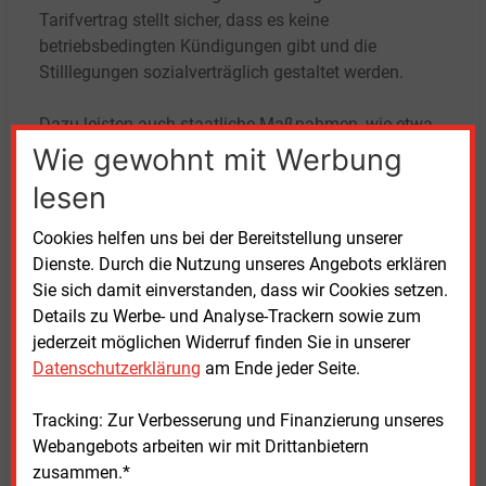
Tarifvertrag stellt sicher, dass es keine
betriebsbedingten Kündigungen gibt und die
Stilllegungen sozialverträglich gestaltet werden.
Dazu leisten auch staatliche Maßnahmen, wie etwa
das Anpassungsgeld, einen Beitrag. Bis 2030
Wie gewohnt mit Werbung
reduziert RWE ihre Braunkohlenkapazitäten um zwei
lesen
Drittel. „Der konsequente und verlässliche
schrittweise Ausstieg aus der Kohle ist in vollem
Cookies helfen uns bei der Bereitstellung unserer
Gange und ein weiterer wichtiger Bestandteil der
Dienste. Durch die Nutzung unseres Angebots erklären
Transformation von RWE zu einem der weltweit
Sie sich damit einverstanden, dass wir Cookies setzen.
führenden Betreiber von erneuerbaren Energien“,
Details zu Werbe- und Analyse-Trackern sowie zum
schreibt das Unternehmen.
jederzeit möglichen Widerruf finden Sie in unserer
Datenschutzerklärung
am Ende jeder Seite.
Dank für Jahrzehnte sicherer Energieversorgung
Tracking: Zur Verbesserung und Finanzierung unseres
„Dass ,Paula‘ und ,Quelle‘ so viele Jahre zuverlässig
Webangebots arbeiten wir mit Drittanbietern
für die Stromversorgung verfügbar waren, ist einer
zusammen.*