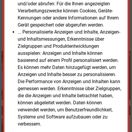
und/oder abrufen: Für die Ihnen angezeigten
Verarbeitungszwecke können Cookies, Geräte-
Donnerstag, 30.09.2021, 10:45 Uhr
Kennungen oder andere Informationen auf Ihrem
Susanne Harmsen
Gerät gespeichert oder abgerufen werden.
© 2026 Energie & Management GmbH
... Personalisierte Anzeigen und Inhalte, Anzeigen-
und Inhaltsmessungen, Erkenntnisse über
Zielgruppen und Produktentwicklungen
ausspielen: Anzeigen und Inhalte können
Susanne Harmsen
basierend auf einem Profil personalisiert werden.
+49 (0) 151 28207503
Es können mehr Daten hinzugefügt werden, um
s.harmsen@energie-
Anzeigen und Inhalte besser zu personalisieren.
und-management.de
Die Performance von Anzeigen und Inhalten kann
gemessen werden. Erkenntnisse über Zielgruppen,
die die Anzeigen und Inhalte betrachtet haben,
können abgeleitet werden. Daten können
verwendet werden, um Benutzerfreundlichkeit,
MEHR ZUM THEMA
Systeme und Software aufzubauen oder zu
Freitag, 1.04.2022, 11:58
verbessern.
KOHLEKRAFTWERKE