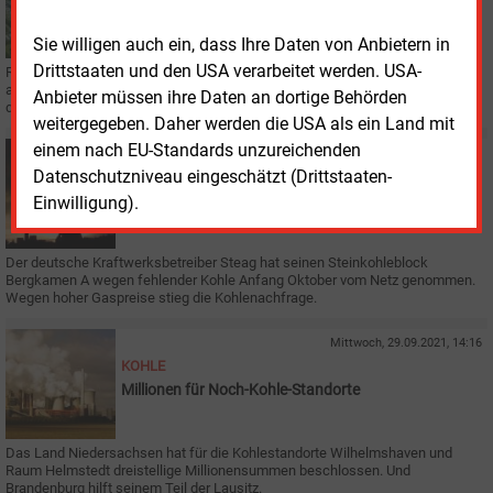
RWE legt Braunkohleblock still
Sie willigen auch ein, dass Ihre Daten von Anbietern in
Drittstaaten und den USA verarbeitet werden. USA-
RWE hat Block A des Braunkohleblocks Neurath stillgelegt. Aufgrund der
aktuellen Lage allerdings so, dass er im Notfall wieder hochfahren kann. In
Anbieter müssen ihre Daten an dortige Behörden
der Lausitz wird ein Tagebau gestoppt.
weitergegeben. Daher werden die USA als ein Land mit
einem nach EU-Standards unzureichenden
Freitag, 1.10.2021, 15:20
Datenschutzniveau eingeschätzt (Drittstaaten-
KOHLEKRAFTWERKE
Steag-Kraftwerk Bergkamen ruht wegen
Einwilligung).
Steinkohleengpass
Der deutsche Kraftwerksbetreiber Steag hat seinen Steinkohleblock
Bergkamen A wegen fehlender Kohle Anfang Oktober vom Netz genommen.
Wegen hoher Gaspreise stieg die Kohlenachfrage.
Mittwoch, 29.09.2021, 14:16
KOHLE
Millionen für Noch-Kohle-Standorte
Das Land Niedersachsen hat für die Kohlestandorte Wilhelmshaven und
Raum Helmstedt dreistellige Millionensummen beschlossen. Und
Brandenburg hilft seinem Teil der Lausitz.