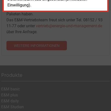
Sprechen Sie uns an, wenn Sie Fragen zur Nutzung von
Einwilligung).
E&M-Inhalten oder den verschiedenen Abonnement-
Paketen haben.
Das E&M-Vertriebsteam freut sich unter Tel. 08152 / 93
11-77 oder unter
vertrieb@energie-und-management.de
über Ihre Anfrage.
WEITERE INFORMATIONEN
Produkte
E&M basic
E&M plus
E&M daily
E&M Studien