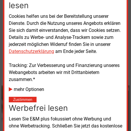
lesen
seitens EnBW heißt. Auch habe man in
Zusammenarbeit mit der Naturschutzbehörde ein
Cookies helfen uns bei der Bereitstellung unserer
maßgeschneidertes Konzept für die heimische
Dienste. Durch die Nutzung unseres Angebots erklären
Feldlerche ausgearbeitet, das ein mehrjähriges
Sie sich damit einverstanden, dass wir Cookies setzen.
Monitoring beinhaltete.
Details zu Werbe- und Analyse-Trackern sowie zum
jederzeit möglichen Widerruf finden Sie in unserer
Montag, 18.12.2023, 11:26 Uhr
Datenschutzerklärung
am Ende jeder Seite.
G�nter Drewnitzky
Tracking: Zur Verbesserung und Finanzierung unseres
© 2026 Energie & Management GmbH
Webangebots arbeiten wir mit Drittanbietern
zusammen.*
mehr Optionen
Günter Drewnitzky
+49 (0) 8152 9311 15
Zustimmen
G.Drewnitzky@energie-
Werbefrei lesen
und-management.de
Lesen Sie E&M plus fokussiert ohne Werbung und
ohne Werbetracking. Schließen Sie jetzt das kostenlose