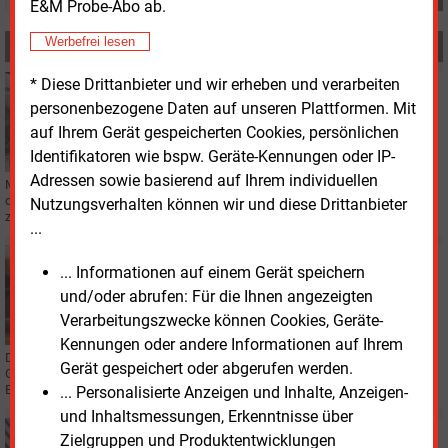
E&M Probe-Abo ab.
Werbefrei lesen
MEHR ZUM THEMA
* Diese Drittanbieter und wir erheben und verarbeiten
Mittwoch, 2.07.2025, 09:03
BILANZ
personenbezogene Daten auf unseren Plattformen. Mit
Württembergisches Stadtwerk spricht von
auf Ihrem Gerät gespeicherten Cookies, persönlichen
sparsamen Kunden
Identifikatoren wie bspw. Geräte-Kennungen oder IP-
Adressen sowie basierend auf Ihrem individuellen
Mit rund 4,4 Millionen Euro Überschuss hat das Stadtwerk Tauberfranken
das Geschäftsjahr 2024 abgeschlossen. Das ist zwar weniger als im Jahr
Nutzungsverhalten können wir und diese Drittanbieter
zuvor, aber fast so viel, wie vorhergesagt.
...
Dienstag, 22.10.2024, 09:33
... Informationen auf einem Gerät speichern
PERSONALIE
und/oder abrufen: Für die Ihnen angezeigten
Tauberfranken geht zu Alleingeschäftsführung über
Verarbeitungszwecke können Cookies, Geräte-
Kennungen oder andere Informationen auf Ihrem
Die Stadtwerke Tauberfranken verlieren ihren langjährigen technischen
Gerät gespeichert oder abgerufen werden.
Geschäftsführer. Norbert Schön scheidet aus gesundheitlichen Gründen
Ende des Jahres 2024 aus.
... Personalisierte Anzeigen und Inhalte, Anzeigen-
und Inhaltsmessungen, Erkenntnisse über
Donnerstag, 11.07.2024, 08:50
Zielgruppen und Produktentwicklungen