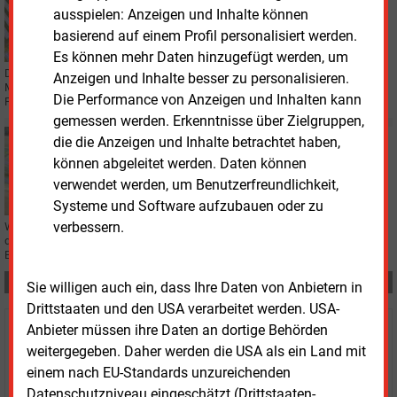
PHOTOVOLTAIK
ausspielen: Anzeigen und Inhalte können
Rekord-Solarpark im Ländle dank großer
basierend auf einem Profil personalisiert werden.
Kooperation
Es können mehr Daten hinzugefügt werden, um
Das Ländle feiert seinen Rekord-Solarpark: Ein Gemeinschaftsprojekt im
Anzeigen und Inhalte besser zu personalisieren.
Main-Tauber-Kreis kommt auf eine Gesamtleistung von 68 MW – und ohne
Die Performance von Anzeigen und Inhalten kann
Förderung durch das EEG aus.
gemessen werden. Erkenntnisse über Zielgruppen,
Freitag, 19.01.2024, 11:56
die die Anzeigen und Inhalte betrachtet haben,
PHOTOVOLTAIK
können abgeleitet werden. Daten können
EnBW beteiligt lokale Bürger an PV-Parks
verwendet werden, um Benutzerfreundlichkeit,
Systeme und Software aufzubauen oder zu
verbessern.
Wer in Bingen (Baden-Württemberg) gemeldet ist, darf ein Nachrangdarlehen
des Betreibers EnBW zeichnen. Es gibt 5,25 Prozent Zinsen. Das nächste
Beteiligungsmodell steht schon fest.
Teilen:
Sie willigen auch ein, dass Ihre Daten von Anbietern in
Drittstaaten und den USA verarbeitet werden. USA-
Anbieter müssen ihre Daten an dortige Behörden
Haben Sie Interesse an Content oder
weitergegeben. Daher werden die USA als ein Land mit
Mehrfachzugängen für Ihr Unternehmen?
einem nach EU-Standards unzureichenden
Datenschutzniveau eingeschätzt (Drittstaaten-