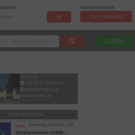
wsletter:
E&M gratis testen:
ZUM PROBEABO
OK
LOGIN
Ali Ulucay
+49 (0) 8152 9311 0
info@energie-und-
management.de
MEHR ZUM THEMA
Donnerstag, 25.04.2024, 16:09
EUROPAEISCHE
Europaparlament schließt
UNION