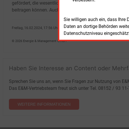
gefördert, die wesentlich zum CO2-Abbau
Minis
beitragen können. Auch energieintensive
werde
Sie willigen auch ein, dass Ihre
Daten an dortige Behörden weit
Freitag, 16.02.2024, 17:56 Uhr
Datenschutzniveau eingeschätzt 
Ali Ulucay
© 2026 Energie & Management GmbH
Haben Sie Interesse an Content oder Mehr
Sprechen Sie uns an, wenn Sie Fragen zur Nutzung von E&
Das E&M-Vertriebsteam freut sich unter Tel. 08152 / 93 11
WEITERE INFORMATIONEN