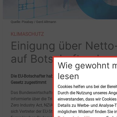
Quelle: Pixabay / Gerd Altmann
KLIMASCHUTZ
Einigung über Netto-
auf Botschaftereben
Wie gewohnt 
lesen
Die EU-Botschafter haben am 16.
Februar in Brüssel dem T
Gesetz zugestimmt
Cookies helfen uns bei der Berei
Das Bundeswirtschaftsministerium
Indust
Durch die Nutzung unseres Ange
informierte über die Trilog-Einigung zum Net
Zemen
einverstanden, dass wir Cookies
Zero Industry Act, NZIA. Am 6.
Februar hatten
Null-
Details zu Werbe- und Analyse-T
sich Vertreter der EU-Staaten und des
Dekar
möglichen Widerruf finden Sie i