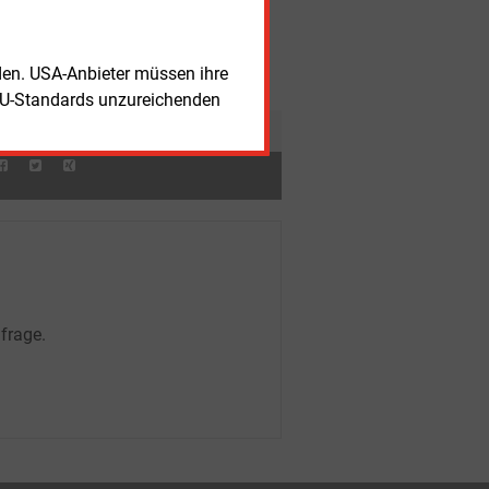
rmepumpen-Absatz steigt im ersten
lbjahr deutlich
nerstag, 6.08.2026, 15:11 Uhr
WINDKRAFT
ONSHORE
rden. USA-Anbieter müssen ihre
ndenergieunternehmen vor
EU-Standards unzureichenden
gentümerwechsel
frage.