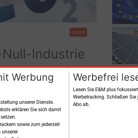
zurück
Null-Industrie
e
mit Werbung
Werbefrei les
Lesen Sie E&M plus fokussie
rilog-Ergebnis zum Netto-Null-Industrie-
Werbetracking. Schließen Sie 
tstellung unserer Dienste.
Abo ab.
rien wie die Stahl-, Chemie- oder
bots erklären Sie sich damit
tbranche, die Komponenten für Netto-
 setzen.
Technologien herstellen und in die
rackern sowie zum jederzeit
bonisierung investieren, können
n unserer