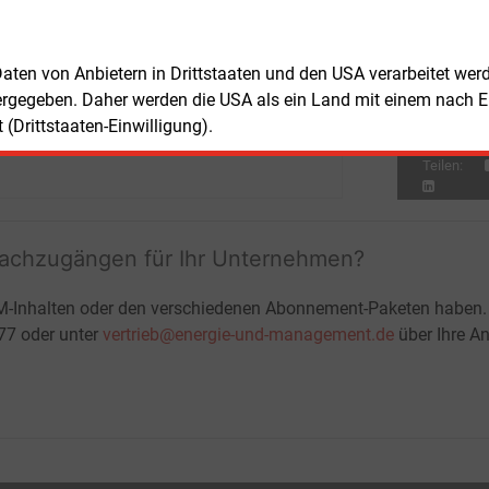
terrat der Mitgliedstaaten angenommen
Wä
n.
Ha
Don
E&M
 Daten von Anbietern in Drittstaaten und den USA verarbeitet we
Wi
ergegeben. Daher werden die USA als ein Land mit einem nach 
Ei
(Drittstaaten-Einwilligung).
Teilen:
fachzugängen für Ihr Unternehmen?
M-Inhalten oder den verschiedenen Abonnement-Paketen haben.
-77 oder unter
vertrieb@energie-und-management.de
über Ihre An