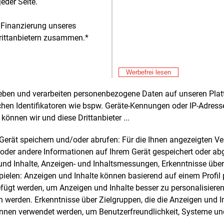
dert werden. EU-Rat und -Parlament
eder Seite.
ten sich darauf, dass EU-weit
migungsverfahren für
 Finanzierung unseres
Alle 
ktionskapazitäten von mehr als
rittanbietern zusammen.*
MW
beschleunigt und vereinheitlicht
Don
E&M
n.
Hi
Werbefrei lesen
Don
E&M
er hinaus sollen Kompetenzzentren (Net
RW
rheben und verarbeiten personenbezogene Daten auf unseren Plat
Acceleration Valleys) geschaffen
zu
chen Identifikatoren wie bspw. Geräte-Kennungen oder IP-Adres
Don
n, um mehrere Unternehmen mit einer
E&M
können wir und diese Drittanbieter ...
Le
mmten Technologie konzentriert an
 Standort ansiedeln zu können und
Don
E&M
m Gerät speichern und/oder abrufen: Für die Ihnen angezeigten 
rechend Genehmigungsverfahren zu
Pl
oder andere Informationen auf Ihrem Gerät gespeichert oder ab
hlanken. „Dazu schaffen wir auch
n und Inhalte, Anzeigen- und Inhaltsmessungen, Erkenntnisse übe
Don
E&M
e, in denen eine erleichterte und
elen: Anzeigen und Inhalte können basierend auf einem Profil p
Gr
leunigte Ansiedlung dieser Produktion
ügt werden, um Anzeigen und Inhalte besser zu personalisiere
Don
h ist“, erklärte Minister Habeck. Der Net
E&M
werden. Erkenntnisse über Zielgruppen, die die Anzeigen und I
Bu
Industry Act muss abschließend noch
önnen verwendet werden, um Benutzerfreundlichkeit, Systeme u
zu
l durch das EU-Parlament und den EU-
Don
E&M