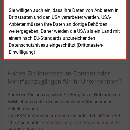
Sie willigen auch ein, dass Ihre Daten von Anbietern in
Drittstaaten und den USA verarbeitet werden. USA-
Anbieter müssen ihre Daten an dortige Behörden
weitergegeben. Daher werden die USA als ein Land mit
einem nach EU-Standards unzureichenden
Datenschutzniveau eingeschätzt (Drittstaaten-
LOGIN
Einwilligung).
Haben Sie Interesse an Content oder
Mehrfachzugängen für Ihr Unternehmen?
Sprechen Sie uns an, wenn Sie Fragen zur Nutzung von
E&M-Inhalten oder den verschiedenen Abonnement-
Paketen haben.
Das E&M-Vertriebsteam freut sich unter Tel. 08152 / 93
11-77 oder unter
vertrieb@energie-und-management.de
über Ihre Anfrage.