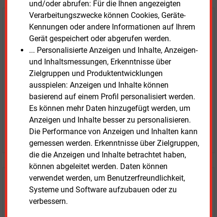
und/oder abrufen: Für die Ihnen angezeigten
Verarbeitungszwecke können Cookies, Geräte-
E&M
Testen Sie
kostenlos und
Kennungen oder andere Informationen auf Ihrem
unverbindlich
Gerät gespeichert oder abgerufen werden.
... Personalisierte Anzeigen und Inhalte, Anzeigen-
Zwei Wochen kostenfreier Zugang
und Inhaltsmessungen, Erkenntnisse über
Zugang auf stündlich aktualisierte Nachrichten mit
Zielgruppen und Produktentwicklungen
Prognose- und Marktdaten
ausspielen: Anzeigen und Inhalte können
+ einmal täglich E&M daily
basierend auf einem Profil personalisiert werden.
+ zwei Ausgaben der Zeitung E&M
Es können mehr Daten hinzugefügt werden, um
ohne automatische Verlängerung
Anzeigen und Inhalte besser zu personalisieren.
Die Performance von Anzeigen und Inhalten kann
JETZT KOSTENLOS TESTEN
gemessen werden. Erkenntnisse über Zielgruppen,
die die Anzeigen und Inhalte betrachtet haben,
können abgeleitet werden. Daten können
verwendet werden, um Benutzerfreundlichkeit,
Login für Kunden
Systeme und Software aufzubauen oder zu
verbessern.