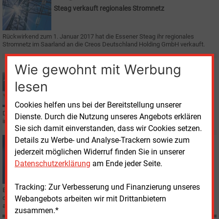
Steag verkauft regionales Stromnetz
Rückwirkend zum 1. Januar 2017 hat die Essener Steag ihr regionales
Stromnetz im Saarland an die Creos Deutschland Holding GmbH verkauft.
Freitag, 14.07.2017, 12:25
Wie gewohnt mit Werbung
E&M
EUROPA
lesen
Deutsch-französisches Verteilnetz
Cookies helfen uns bei der Bereitstellung unserer
Der Innogy-Konzern und der französische Verteilnetzbetreiber Enedis wollen
Dienste. Durch die Nutzung unseres Angebots erklären
im Netzbereich über die Landesgrenzen hinweg zusammenarbeiten.
Sie sich damit einverstanden, dass wir Cookies setzen.
Details zu Werbe- und Analyse-Trackern sowie zum
Freitag, 14.07.2017, 09:15
jederzeit möglichen Widerruf finden Sie in unserer
E&M
FRANKREICH
Gemeinsame Erneuerbaren-Ausschreibungen mit
Datenschutzerklärung
am Ende jeder Seite.
Frankreich
Tracking: Zur Verbesserung und Finanzierung unseres
Bundeswirtschafts- und Energieministerin Brigitte Zypries hat im Rahmen
Webangebots arbeiten wir mit Drittanbietern
des deutsch-französischen Ministerrates eine vertiefte Zusammenarbeit,
auch im Energiesektor, vereinbart.
zusammen.*