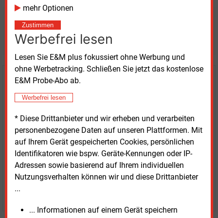
mehr Optionen
Möchten Sie diese und
Zustimmen
Werbefrei lesen
weitere Nachrichten lesen?
Lesen Sie E&M plus fokussiert ohne Werbung und
ohne Werbetracking. Schließen Sie jetzt das kostenlose
E&M Probe-Abo ab.
Kaufen Sie den Artikel
Werbefrei lesen
erhalten Sie sofort diesen redaktionellen Beitrag für
nur €
8.93
* Diese Drittanbieter und wir erheben und verarbeiten
personenbezogene Daten auf unseren Plattformen. Mit
auf Ihrem Gerät gespeicherten Cookies, persönlichen
Identifikatoren wie bspw. Geräte-Kennungen oder IP-
Adressen sowie basierend auf Ihrem individuellen
Nutzungsverhalten können wir und diese Drittanbieter
...
JETZT ARTIKEL KAUFEN
... Informationen auf einem Gerät speichern