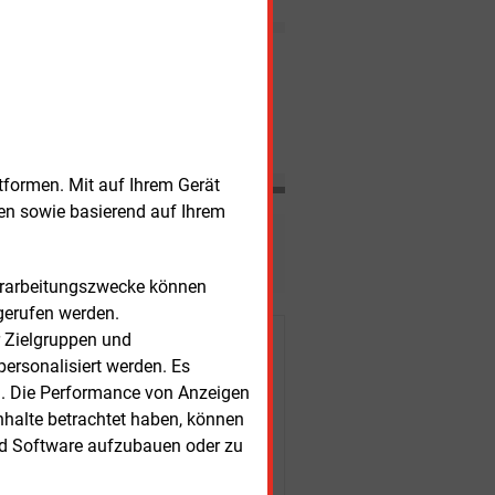
Tochterunternehmen Edis den
Netznachluss für Teslas neue
Gigafactory im
Nachrichten
brandenburgischen Grünheide
bereitstellen − und zwar bis
Sommer 2021.
nerstag, 6.08.2026, 16:39 Uhr
MARKTKOMMENTAR
tze und LNG-Sorgen treiben Preise
tformen. Mit auf Ihrem Gerät
sen sowie basierend auf Ihrem
esen?
Verarbeitungszwecke können
gerufen werden.
r Zielgruppen und
r Kunden
ersonalisiert werden. Es
n. Die Performance von Anzeigen
nhalte betrachtet haben, können
nd Software aufzubauen oder zu