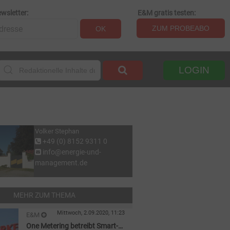
wsletter:
E&M gratis testen:
ZUM PROBEABO
OK
LOGIN
Volker Stephan
+49 (0) 8152 9311 0
info@energie-und-
management.de
MEHR ZUM THEMA
Mittwoch, 2.09.2020, 11:23
E&M
One Metering betreibt Smart-
STADTWERKE