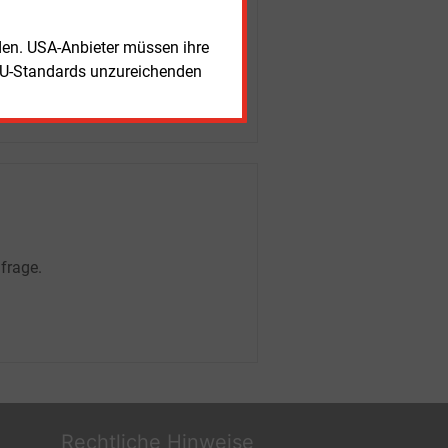
rden. USA-Anbieter müssen ihre
EU-Standards unzureichenden
frage.
Rechtliche Hinweise