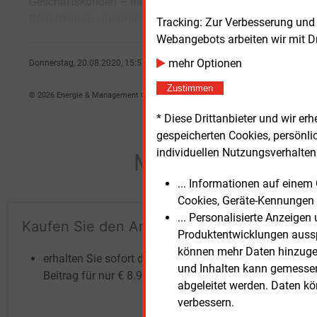
Geschäftskunden – hat in der Stadt
modernen Digitaltechniken vertraut machen
Brandenburg ein Smart-Grid-Trainingszentrum
solle
Tracking: Zur Verbesserung und
Webangebots arbeiten wir mit D
mehr Optionen
Donnerstag, 20.08.2020, 15:57 Uhr
Volker Stephan
Zustimmen
© 2026 Energie & Management GmbH
* Diese Drittanbieter und wir e
gespeicherten Cookies, persönli
individuellen Nutzungsverhalten 
Möchten Sie dies
... Informationen auf eine
Cookies, Geräte-Kennungen 
... Personalisierte Anzeige
Kaufen Sie den Artikel
Te
Produktentwicklungen ausspi
un
können mehr Daten hinzugef
erhalten Sie sofort diesen redaktionellen
und Inhalten kann gemessen 
Beitrag für nur €
8.93
abgeleitet werden. Daten k
verbessern.