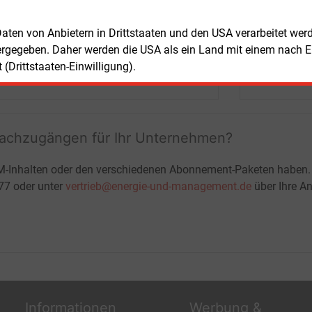
Marktdaten
+ einmal täglich E&M daily
 Daten von Anbietern in Drittstaaten und den USA verarbeitet we
+ zwei Ausgaben der Zeitung E&M
ergegeben. Daher werden die USA als ein Land mit einem nach 
ohne automatische Verlängerung
(Drittstaaten-Einwilligung).
JETZT KOSTENLOS TESTEN
LOGIN
fachzugängen für Ihr Unternehmen?
M-Inhalten oder den verschiedenen Abonnement-Paketen haben.
-77 oder unter
vertrieb@energie-und-management.de
über Ihre An
Informationen
Werbung &