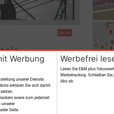
zurück
itale
mit Werbung
Werbefrei les
spannwerk
Lesen Sie E&M plus fokussie
Werbetracking. Schließen Sie 
tstellung unserer Dienste.
Damit die Fachkräfte Schritt halten
Abo ab.
bots erklären Sie sich damit
in Ausbildungszentrum eröffnet.
 setzen.
rackern sowie zum jederzeit
n unserer
eder Seite.