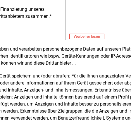
n. Andere N
 Finanzierung unseres
rittanbietern zusammen.*
Alle 
Don
E&M
Werbefrei lesen
Hi
rheben und verarbeiten personenbezogene Daten auf unseren Plat
chen Identifikatoren wie bspw. Geräte-Kennungen oder IP-Adres
können wir und diese Drittanbieter ...
e und weitere Nachrichten l
m Gerät speichern und/oder abrufen: Für die Ihnen angezeigten 
oder andere Informationen auf Ihrem Gerät gespeichert oder ab
n und Inhalte, Anzeigen- und Inhaltsmessungen, Erkenntnisse übe
E&M
sten Sie
kostenlos
Login fü
elen: Anzeigen und Inhalte können basierend auf einem Profil p
d unverbindlich
ügt werden, um Anzeigen und Inhalte besser zu personalisiere
werden. Erkenntnisse über Zielgruppen, die die Anzeigen und I
Zwei Wochen kostenfreier Zugang
önnen verwendet werden, um Benutzerfreundlichkeit, Systeme u
Zugang auf stündlich aktualisierte
Nachrichten mit Prognose- und