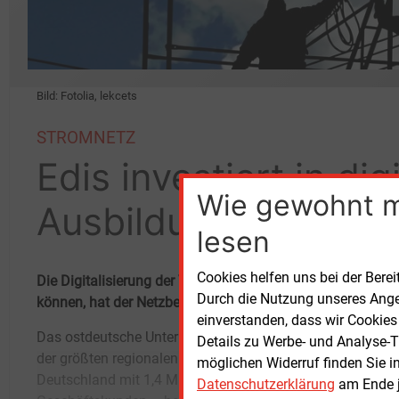
Bild: Fotolia, lekcets
STROMNETZ
Edis investiert in dig
Wie gewohnt 
Ausbildung und Um
lesen
Cookies helfen uns bei der Berei
Die Digitalisierung der Versorgungsnetze schreitet voran. 
Durch die Nutzung unseres Ange
können, hat der Netzbetreiber Edis jetzt in Brandenburg e
einverstanden, dass wir Cookies
Das ostdeutsche Unternehmen Edis – einer
eröffnet. Gedacht ist es zunächst für die
Details zu Werbe- und Analyse-T
der größten regionalen Netzbetreiber in
eigenen Beschäftigten, von denen 400 sich in
möglichen Widerruf finden Sie i
Deutschland mit 1,4 Millionen Privat- und
den ersten beiden Betriebsjahren mit den
Datenschutzerklärung
am Ende j