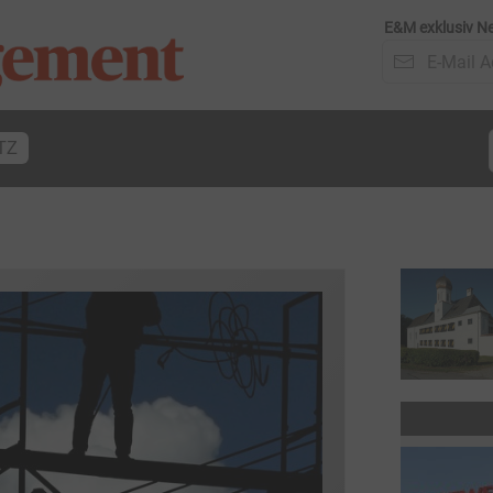
E&M exklusiv Ne
TZ