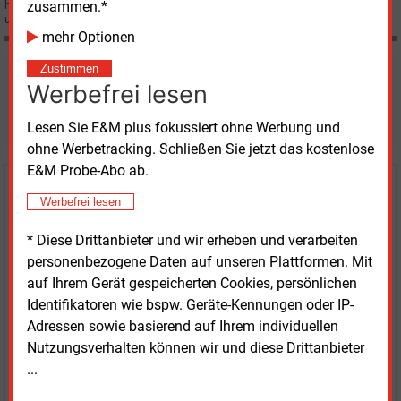
zusammen.*
haben eine Vereinbarung über einen Tausch von Erzeugungskapazitäten
unterzeichnet.
mehr Optionen
Zustimmen
Möchten Sie diese und
Werbefrei lesen
weitere Nachrichten lesen?
Lesen Sie E&M plus fokussiert ohne Werbung und
ohne Werbetracking. Schließen Sie jetzt das kostenlose
E&M Probe-Abo ab.
Kaufen Sie den Artikel
Werbefrei lesen
erhalten Sie sofort diesen redaktionellen Beitrag für
* Diese Drittanbieter und wir erheben und verarbeiten
nur €
2.98
personenbezogene Daten auf unseren Plattformen. Mit
auf Ihrem Gerät gespeicherten Cookies, persönlichen
Identifikatoren wie bspw. Geräte-Kennungen oder IP-
Adressen sowie basierend auf Ihrem individuellen
Nutzungsverhalten können wir und diese Drittanbieter
...
JETZT ARTIKEL KAUFEN