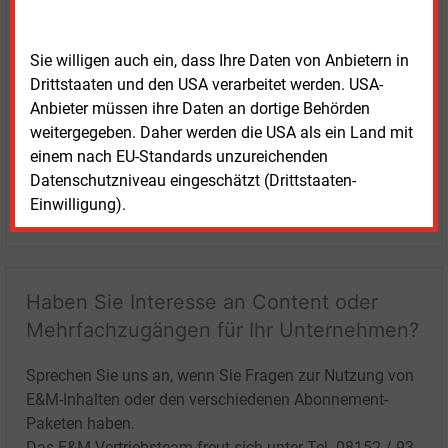
Sie willigen auch ein, dass Ihre Daten von Anbietern in
Drittstaaten und den USA verarbeitet werden. USA-
Anbieter müssen ihre Daten an dortige Behörden
weitergegeben. Daher werden die USA als ein Land mit
einem nach EU-Standards unzureichenden
Datenschutzniveau eingeschätzt (Drittstaaten-
Einwilligung).
LOGIN
Haben Sie Interesse an Content oder
Mehrfachzugängen für Ihr Unternehmen?
Sprechen Sie uns an, wenn Sie Fragen zur Nutzung von
E&M-Inhalten oder den verschiedenen Abonnement-
Paketen haben.
Das E&M-Vertriebsteam freut sich unter Tel. 08152 / 93