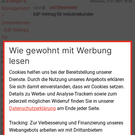
Mittwoch, 17.01.2007, 10:55
E&M
UNTERNEHMEN
EdF-Vertrag für Industriekunden
Wie gewohnt mit Werbung
Das französische Industrie-Konsortium Exeltium und der Pariser
Stromkonzern Electricité de France (EdF) haben eine Absichtserklärung für
lesen
die künftige Stromversorgung der Exeltium-Unternehmen unterzeichnet.
Cookies helfen uns bei der Bereitstellung unserer
Donnerstag, 4.01.2007, 09:28
Dienste. Durch die Nutzung unseres Angebots erklären
E&M
UNTERNEHMEN
Sie sich damit einverstanden, dass wir Cookies setzen.
EdF und Poweo tauschen Kapazitäten
Details zu Werbe- und Analyse-Trackern sowie zum
jederzeit möglichen Widerruf finden Sie in unserer
Datenschutzerklärung
am Ende jeder Seite.
Tracking: Zur Verbesserung und Finanzierung unseres
Webangebots arbeiten wir mit Drittanbietern
Die französischen Stromkonzerne Electrcité de France (EdF) und Poweo