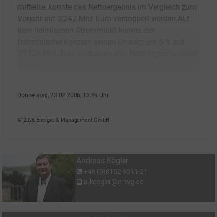
mitteilte, konnte das Nettoergebnis im Vergleich zum
Vorjahr auf 3,242 Mrd. Euro verdoppelt werden.Auf
dem heimischen Strommarkt konnte der
französische Konzern seinen Umsatz um 5 % auf
30,126 Mrd. Euro ausbauen, das Nettoergebnis belief
sich au
Donnerstag, 23.02.2006, 13:49 Uhr
Andreas K�gler
© 2026 Energie & Management GmbH
Andreas Kögler
+49 (0)8152 9311-21
a.koegler@emvg.de