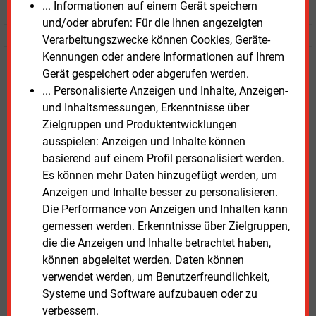
... Informationen auf einem Gerät speichern
und/oder abrufen: Für die Ihnen angezeigten
Verarbeitungszwecke können Cookies, Geräte-
Kennungen oder andere Informationen auf Ihrem
E&M
Testen Sie
kostenlos und
Gerät gespeichert oder abgerufen werden.
unverbindlich
... Personalisierte Anzeigen und Inhalte, Anzeigen-
und Inhaltsmessungen, Erkenntnisse über
Zwei Wochen kostenfreier Zugang
Zielgruppen und Produktentwicklungen
Zugang auf stündlich aktualisierte Nachrichten mit
ausspielen: Anzeigen und Inhalte können
Prognose- und Marktdaten
basierend auf einem Profil personalisiert werden.
+ einmal täglich E&M daily
Es können mehr Daten hinzugefügt werden, um
+ zwei Ausgaben der Zeitung E&M
Anzeigen und Inhalte besser zu personalisieren.
ohne automatische Verlängerung
Die Performance von Anzeigen und Inhalten kann
gemessen werden. Erkenntnisse über Zielgruppen,
JETZT KOSTENLOS TESTEN
die die Anzeigen und Inhalte betrachtet haben,
können abgeleitet werden. Daten können
verwendet werden, um Benutzerfreundlichkeit,
Systeme und Software aufzubauen oder zu
Login für Kunden
verbessern.