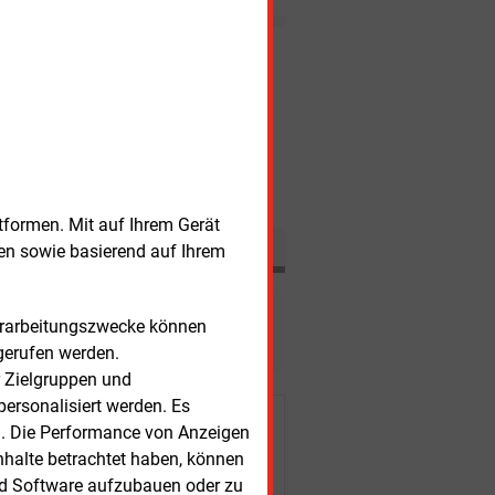
s aktuelle CO2-Geschehen.
Nachrichten
nerstag, 6.08.2026, 12:49 Uhr
BETEILIGUNG
vestoren übernehmen Mehrheit an
pal-Anlagenportfolio
nerstag, 6.08.2026, 11:53 Uhr
F&E
sserstoff könnte Gasturbinen
hneller altern lassen
tformen. Mit auf Ihrem Gerät
sen sowie basierend auf Ihrem
esen?
Verarbeitungszwecke können
gerufen werden.
r Zielgruppen und
ersonalisiert werden. Es
r Kunden
n. Die Performance von Anzeigen
nhalte betrachtet haben, können
nd Software aufzubauen oder zu