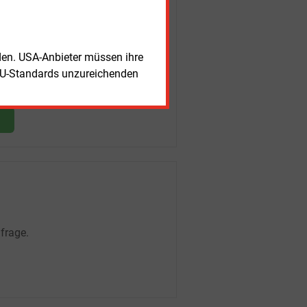
rden. USA-Anbieter müssen ihre
EU-Standards unzureichenden
frage.