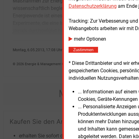
Maßnahmen zur Energiewende
wissenschaftliche Politikberatung unterstützt
Datenschutzerklärung
am Ende j
wissenschaftlich begleiten. „Die
werden“, sagte Edenhofer anlässlich seiner
Energiewende ist eines der größten
Berufung. Die Wissenschaft leuchte die
Tracking: Zur Verbesserung und
Experimente, die eine Industriegesellschaft
gang
Webangebots arbeiten wir mit D
jemals durchgeführt hat. Ein Experiment
mehr Optionen
Zustimmen
Montag, 6.05.2013, 17:08 Uhr
Angelika Nikionok-Ehrlich
* Diese Drittanbieter und wir e
© 2026 Energie & Management GmbH
gespeicherten Cookies, persönli
individuellen Nutzungsverhalten 
Möchten Sie dies
... Informationen auf eine
Cookies, Geräte-Kennungen 
... Personalisierte Anzeige
Produktentwicklungen ausspi
Kaufen Sie den Artikel
Te
können mehr Daten hinzugef
und Inhalten kann gemessen 
un
erhalten Sie sofort diesen redaktionellen
abgeleitet werden. Daten k