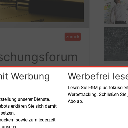
zurück
rschungsforum
E&M
PO
mit Werbung
Werbefrei les
IEA World E
gewinnen
Die Interna
Lesen Sie E&M plus fokussie
World Energ
ter am Potsdam-Institut für
Werbetracking. Schließen Sie 
den Mittel
esearch Institute on Global Commons
tstellung unserer Dienste.
Energiepre
Abo ab.
E&M
K
nomie des „Forschungsforum
Politiken 
bots erklären Sie sich damit
Klimaklamm
werden.
 setzen.
rackern sowie zum jederzeit
Wie wandel
Europa und
n unserer