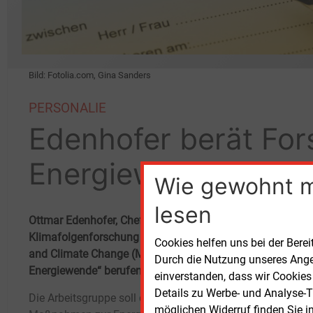
Bild: Fotolia.com, Gina Sanders
PERSONALIE
Edenhofer berät Fo
Energiewende
Wie gewohnt 
lesen
Ottmar Edenhofer, Chefökonom und Forschungsbereichslei
Klimafolgenforschung (PIK) und Direktor des Mercator R
Cookies helfen uns bei der Berei
and Climate Change (MCC), ist in die Arbeitsgruppe Öko
Durch die Nutzung unseres Ange
Energiewende“ berufen worden.
einverstanden, dass wir Cookies
Details zu Werbe- und Analyse-T
Die Arbeitsgruppe soll die politischen
dieser Größenordnung muss durch
möglichen Widerruf finden Sie i