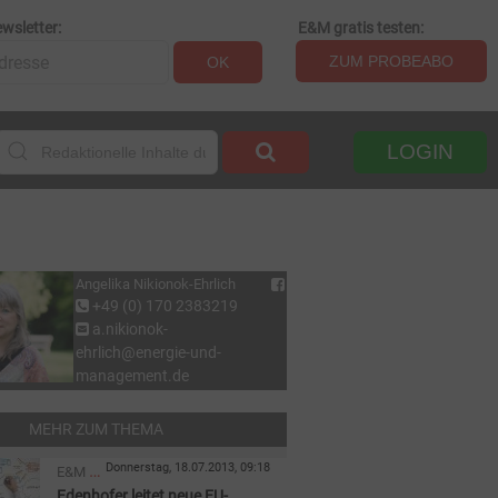
wsletter:
E&M gratis testen:
ZUM PROBEABO
OK
LOGIN
Angelika Nikionok-Ehrlich
+49 (0) 170 2383219
a.nikionok-
ehrlich@energie-und-
management.de
MEHR ZUM THEMA
Donnerstag, 18.07.2013, 09:18
E&M
Edenhofer leitet neue EU-