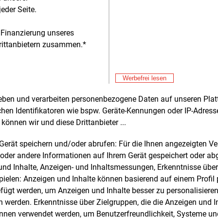
notiert da
eder Seite.
Alle 
 Finanzierung unseres
baren
rittanbietern zusammen.*
Don
E&M
In
En
Don
E&M
Werbefrei lesen
Wa
sc
rheben und verarbeiten personenbezogene Daten auf unseren Plat
chen Identifikatoren wie bspw. Geräte-Kennungen oder IP-Adres
können wir und diese Drittanbieter ...
e und weitere Nachrichten l
m Gerät speichern und/oder abrufen: Für die Ihnen angezeigten 
oder andere Informationen auf Ihrem Gerät gespeichert oder ab
n und Inhalte, Anzeigen- und Inhaltsmessungen, Erkenntnisse übe
elen: Anzeigen und Inhalte können basierend auf einem Profil p
E&M
sten Sie
kostenlos
Login fü
ügt werden, um Anzeigen und Inhalte besser zu personalisiere
werden. Erkenntnisse über Zielgruppen, die die Anzeigen und I
d unverbindlich
önnen verwendet werden, um Benutzerfreundlichkeit, Systeme u