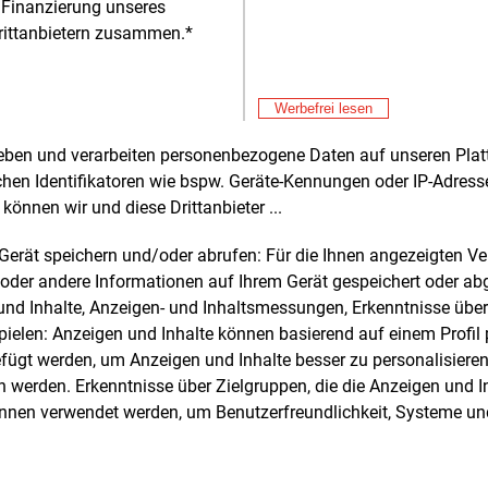
 Finanzierung unseres
rittanbietern zusammen.*
Alle 
Werbefrei lesen
rheben und verarbeiten personenbezogene Daten auf unseren Plat
chen Identifikatoren wie bspw. Geräte-Kennungen oder IP-Adres
e und weitere Nachrichten l
können wir und diese Drittanbieter ...
m Gerät speichern und/oder abrufen: Für die Ihnen angezeigten 
oder andere Informationen auf Ihrem Gerät gespeichert oder ab
E&M
sten Sie
kostenlos
Login fü
n und Inhalte, Anzeigen- und Inhaltsmessungen, Erkenntnisse übe
d unverbindlich
elen: Anzeigen und Inhalte können basierend auf einem Profil p
ügt werden, um Anzeigen und Inhalte besser zu personalisiere
Zwei Wochen kostenfreier Zugang
werden. Erkenntnisse über Zielgruppen, die die Anzeigen und I
Zugang auf stündlich aktualisierte
önnen verwendet werden, um Benutzerfreundlichkeit, Systeme u
Nachrichten mit Prognose- und
Marktdaten
+ einmal täglich E&M daily