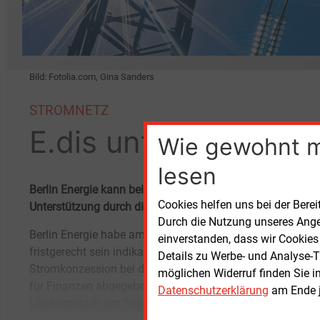
Bild: Fotolia.com, Gina Sanders
STROMNETZ
E.dis unterstützt Ber
Wie gewohnt 
lesen
Berlin Energie kann bei der Bewerbung um die Stromkonze
Cookies helfen uns bei der Berei
Unterstützung durch die ostdeutsche Eon-Netztochter E.di
Durch die Nutzung unseres Ange
Berlin Energie habe am 14. Februar
hatte im Januar mit einem modifizierten
einverstanden, dass wir Cookies
fristgerecht sein indikaktives Angebot für die
zweiten Verfahrensbrief das im letzten Jahr
Details zu Werbe- und Analyse-T
Stromkonzession bei der Senatsverwaltung
ausgesetzte Konzessionsvergabeverfahren
möglichen Widerruf finden Sie i
für Finanzen abgegeben, teilte der
wied
Datenschutzerklärung
am Ende j
Landesbetrieb am Tag danach mit. Der Senat