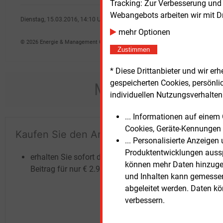
Tracking: Zur Verbesserung und
Webangebots arbeiten wir mit D
Dienstag, 15.03.2016, 14:10 Uhr
Peter Focht
mehr Optionen
© 2026 Energie & Management GmbH
Zustimmen
* Diese Drittanbieter und wir e
gespeicherten Cookies, persönli
Möchten Sie dies
individuellen Nutzungsverhalten 
... Informationen auf eine
Cookies, Geräte-Kennungen 
Kaufen Sie den Artikel
Te
... Personalisierte Anzeige
un
Produktentwicklungen ausspi
erhalten Sie sofort diesen redaktionellen
können mehr Daten hinzugef
Beitrag für nur €
2.98
und Inhalten kann gemessen 
abgeleitet werden. Daten k
verbessern.