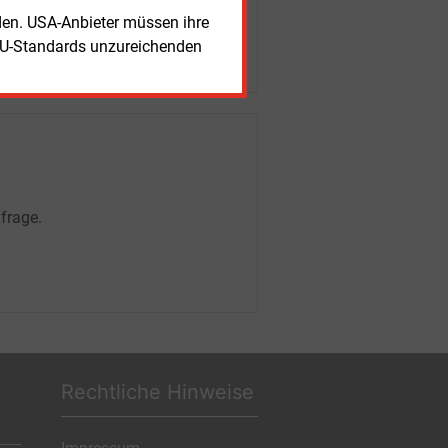
rden. USA-Anbieter müssen ihre
EU-Standards unzureichenden
frage.
Rechtliche Hinweise