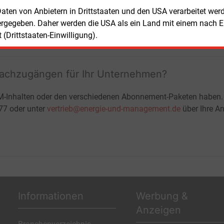
+ zwei Ausgaben der Zeitung E&M
 Daten von Anbietern in Drittstaaten und den USA verarbeitet we
ohne automatische Verlängerung
ergegeben. Daher werden die USA als ein Land mit einem nach 
JETZT KOSTENLOS TESTEN
LOGIN
(Drittstaaten-Einwilligung).
fachzugängen für Ihr Unternehmen?
M-Inhalten oder den verschiedenen Abonnement-Paketen haben.
-77 oder unter
vertrieb@energie-und-management.de
über Ihre An
Informationen
Werbung &
Anzeigen