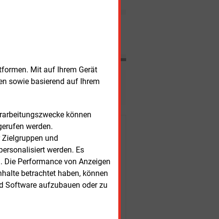
für Deutschlands größtes
Stromverteilnetz in Berlin.
Nachrichten
tformen. Mit auf Ihrem Gerät
sen sowie basierend auf Ihrem
esen?
Verarbeitungszwecke können
gerufen werden.
r Kunden
r Zielgruppen und
ersonalisiert werden. Es
n. Die Performance von Anzeigen
nhalte betrachtet haben, können
nd Software aufzubauen oder zu