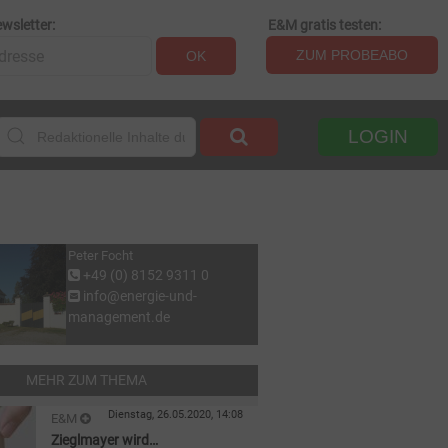
wsletter:
E&M gratis testen:
ZUM PROBEABO
OK
LOGIN
Peter Focht
+49 (0) 8152 9311 0
info@energie-und-
management.de
MEHR ZUM THEMA
Dienstag, 26.05.2020, 14:08
E&M
Zieglmayer wird
PERSONALIE