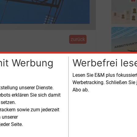
zurück
lin Energie
mit Werbung
Werbefrei les
Lesen Sie E&M plus fokussie
ssion in der Hauptstadt auf
Werbetracking. Schließen Sie 
tstellung unserer Dienste.
s zurückgreifen.
Abo ab.
bots erklären Sie sich damit
 setzen.
rackern sowie zum jederzeit
n unserer
er aufgenomme
eder Seite.