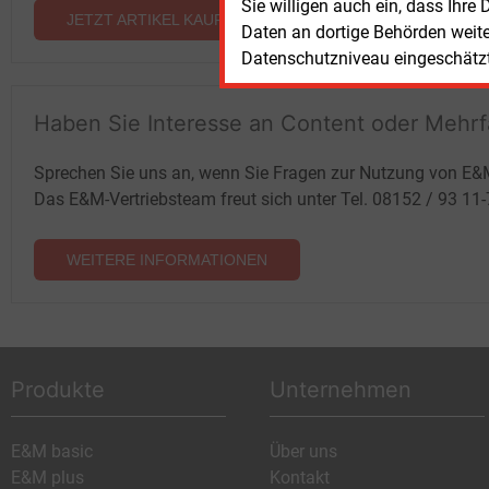
Sie willigen auch ein, dass Ihre
JETZT ARTIKEL KAUFEN
Daten an dortige Behörden weit
Datenschutzniveau eingeschätzt 
Haben Sie Interesse an Content oder Mehr
Sprechen Sie uns an, wenn Sie Fragen zur Nutzung von E&
Das E&M-Vertriebsteam freut sich unter Tel. 08152 / 93 11
WEITERE INFORMATIONEN
Produkte
Unternehmen
E&M basic
Über uns
E&M plus
Kontakt