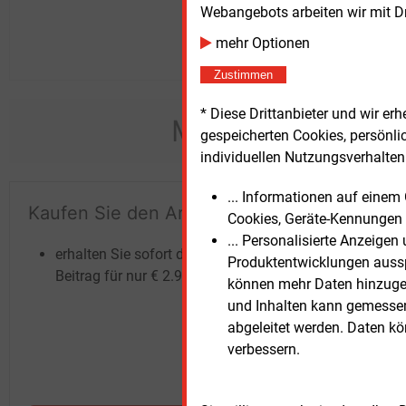
Webangebots arbeiten wir mit D
mehr Optionen
Zustimmen
* Diese Drittanbieter und wir e
Möchten Sie dies
gespeicherten Cookies, persönli
individuellen Nutzungsverhalten 
... Informationen auf eine
Kaufen Sie den Artikel
Te
Cookies, Geräte-Kennungen 
un
... Personalisierte Anzeige
erhalten Sie sofort diesen redaktionellen
Produktentwicklungen ausspi
Beitrag für nur €
2.98
können mehr Daten hinzugef
und Inhalten kann gemessen 
abgeleitet werden. Daten k
verbessern.