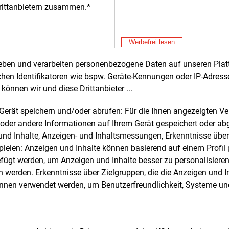
Unternehme
rittanbietern zusammen.*
Marktführe
Alle 
dem Newco
Enova-Grup
Unternehm
Werbefrei lesen
rheben und verarbeiten personenbezogene Daten auf unseren Plat
e und weitere Nachrichten l
chen Identifikatoren wie bspw. Geräte-Kennungen oder IP-Adres
können wir und diese Drittanbieter ...
m Gerät speichern und/oder abrufen: Für die Ihnen angezeigten 
E&M
sten Sie
kostenlos
Login fü
oder andere Informationen auf Ihrem Gerät gespeichert oder ab
d unverbindlich
n und Inhalte, Anzeigen- und Inhaltsmessungen, Erkenntnisse übe
elen: Anzeigen und Inhalte können basierend auf einem Profil p
Zwei Wochen kostenfreier Zugang
ügt werden, um Anzeigen und Inhalte besser zu personalisiere
Zugang auf stündlich aktualisierte
werden. Erkenntnisse über Zielgruppen, die die Anzeigen und I
Nachrichten mit Prognose- und
önnen verwendet werden, um Benutzerfreundlichkeit, Systeme u
Marktdaten
+ einmal täglich E&M daily
+ zwei Ausgaben der Zeitung E&M