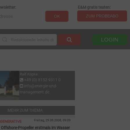
wsletter:
E&M gratis testen:
ZUM PROBEABO
OK
LOGIN
Ralf Köpke
+49 (0) 8152 9311 0
info@energie-und-
management.de
MEHR ZUM THEMA
Freitag, 29.08.2008, 09:09
EGENERATIVE
t Offshore-Propeller erstmals im Wasser