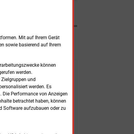
n entstehen lassen, allen voran den
r Enercon GmbH mit Sitz in Aurich. Mit
Nachrichten
mer Bard Engineering GmbH und der
pe stellt E&M zwei weitere
en vor.
tformen. Mit auf Ihrem Gerät
esen?
sen sowie basierend auf Ihrem
Verarbeitungszwecke können
r Kunden
gerufen werden.
r Zielgruppen und
ersonalisiert werden. Es
n. Die Performance von Anzeigen
nhalte betrachtet haben, können
nd Software aufzubauen oder zu