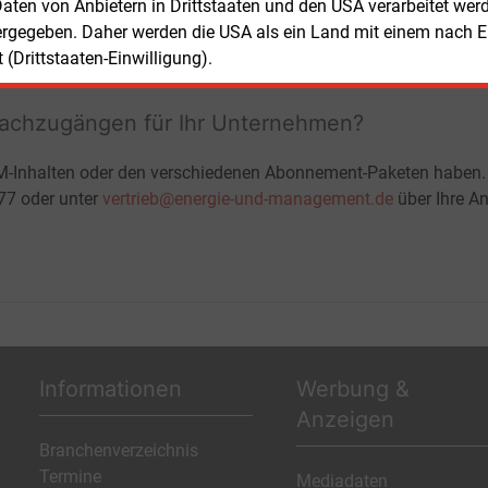
ohne automatische Verlängerung
 Daten von Anbietern in Drittstaaten und den USA verarbeitet we
JETZT KOSTENLOS TESTEN
LOGIN
ergegeben. Daher werden die USA als ein Land mit einem nach 
(Drittstaaten-Einwilligung).
fachzugängen für Ihr Unternehmen?
M-Inhalten oder den verschiedenen Abonnement-Paketen haben.
-77 oder unter
vertrieb@energie-und-management.de
über Ihre An
Informationen
Werbung &
Anzeigen
Branchenverzeichnis
Termine
Mediadaten