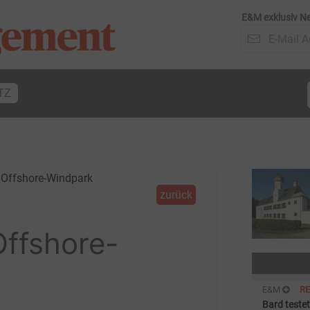
E&M exklusiv Ne
TZ
zurück
Offshore-
E&M
R
Bard teste