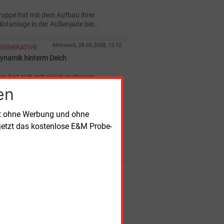
ruppe hat mit dem Aufbau ihrer
ilotanlage in der Außenjade bei
reis Friesland) nördlich von
aven begonnen.
Mittwoch, 28.05.2008, 12:12
EGENERATIVE
Dynamik hinterm Deich
n hat sich mit gleich mehreren
ungen wie kein anderer Küstenhafen
en
ftige Geschäft mit der Offshore-
 positioniert - ein Kurs, der zur
Montag, 26.05.2008, 11:39
NTERVIEW
lichen Gesundung der Seestadt
rt ohne Werbung und ohne
fshore und Kohle gemeinsam haut nicht
jetzt das kostenlose E&M Probe-
 Erwartungen an die Windkraftausbau
e und an die swb AG im Besonderen
M mit Bremens Umweltsenator
oske.
Donnerstag, 17.01.2008, 08:51
INTERGRUND
and Nummer Eins
achsen ist mit etwa 5 400 MW etwa ein
r deutschen Windkraft-Leistung am Netz.
wung der Windkraft hat viele neue