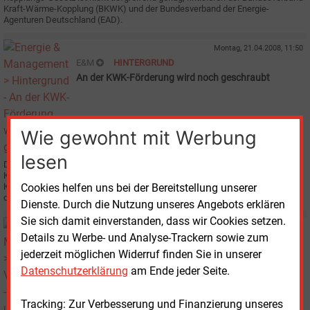
Kraft-Wärme-Kopplung (BKWK) und der Bundesverband der Energie-
Agenturen Deutschland (EAD).
Montag, 21.04.2008, 11:50
E&M
HINTERGRUND
An der KWK-Förderung wird noch geschraubt
Wie gewohnt mit Werbung
lesen
Die Fraktionen der Regierungskoalition verhandeln derzeit über einen
Kompromiss zur Nachbesserung des Gesetzentwurfes zur Kraft-Wärme-
Kopplung (KWK-Gestetz). In einigen wesentlichen Punkten zeichnet sich
Cookies helfen uns bei der Bereitstellung unserer
dafür eine Einigung ab.
Dienste. Durch die Nutzung unseres Angebots erklären
Sie sich damit einverstanden, dass wir Cookies setzen.
Freitag, 18.04.2008, 15:04
Details zu Werbe- und Analyse-Trackern sowie zum
E&M
VERANSTALTUNGEN
jederzeit möglichen Widerruf finden Sie in unserer
Seminare und Konferenzen zur KWK
Datenschutzerklärung
am Ende jeder Seite.
Tracking: Zur Verbesserung und Finanzierung unseres