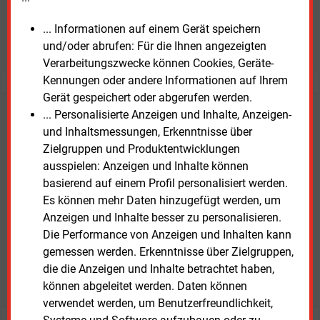
... Informationen auf einem Gerät speichern
JETZT ARTIKEL KAUFEN
und/oder abrufen: Für die Ihnen angezeigten
Verarbeitungszwecke können Cookies, Geräte-
Kennungen oder andere Informationen auf Ihrem
Gerät gespeichert oder abgerufen werden.
... Personalisierte Anzeigen und Inhalte, Anzeigen-
E&M
Testen Sie
kostenlos und
und Inhaltsmessungen, Erkenntnisse über
unverbindlich
Zielgruppen und Produktentwicklungen
ausspielen: Anzeigen und Inhalte können
Zwei Wochen kostenfreier Zugang
basierend auf einem Profil personalisiert werden.
Zugang auf stündlich aktualisierte Nachrichten mit
Es können mehr Daten hinzugefügt werden, um
Prognose- und Marktdaten
Anzeigen und Inhalte besser zu personalisieren.
+ einmal täglich E&M daily
Die Performance von Anzeigen und Inhalten kann
+ zwei Ausgaben der Zeitung E&M
gemessen werden. Erkenntnisse über Zielgruppen,
ohne automatische Verlängerung
die die Anzeigen und Inhalte betrachtet haben,
JETZT KOSTENLOS TESTEN
können abgeleitet werden. Daten können
verwendet werden, um Benutzerfreundlichkeit,