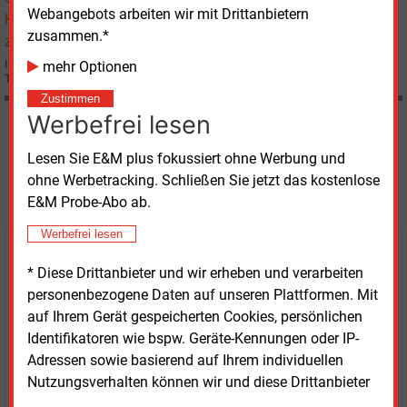
Webangebots arbeiten wir mit Drittanbietern
zusammen.*
Im Mai und Juni bietet die Rastatter BHKW-Consult fünf Veranstaltungen zu
mehr Optionen
Themen der Kraft-Wärme-Kopplung.
Zustimmen
Werbefrei lesen
Möchten Sie diese und
Lesen Sie E&M plus fokussiert ohne Werbung und
weitere Nachrichten lesen?
ohne Werbetracking. Schließen Sie jetzt das kostenlose
E&M Probe-Abo ab.
Werbefrei lesen
Kaufen Sie den Artikel
* Diese Drittanbieter und wir erheben und verarbeiten
personenbezogene Daten auf unseren Plattformen. Mit
erhalten Sie sofort diesen redaktionellen Beitrag für
auf Ihrem Gerät gespeicherten Cookies, persönlichen
nur €
2.98
Identifikatoren wie bspw. Geräte-Kennungen oder IP-
Adressen sowie basierend auf Ihrem individuellen
Nutzungsverhalten können wir und diese Drittanbieter
...