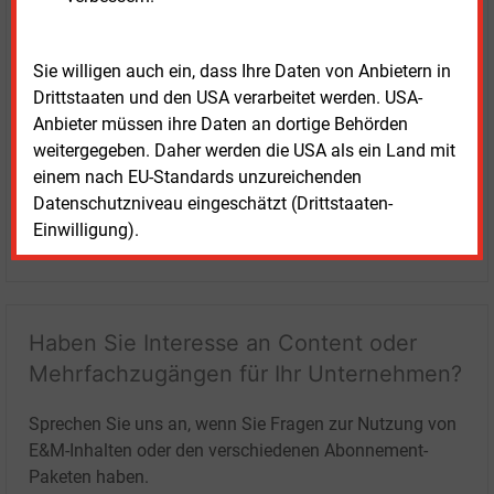
Sie willigen auch ein, dass Ihre Daten von Anbietern in
Drittstaaten und den USA verarbeitet werden. USA-
Anbieter müssen ihre Daten an dortige Behörden
weitergegeben. Daher werden die USA als ein Land mit
einem nach EU-Standards unzureichenden
Datenschutzniveau eingeschätzt (Drittstaaten-
Einwilligung).
LOGIN
Haben Sie Interesse an Content oder
Mehrfachzugängen für Ihr Unternehmen?
Sprechen Sie uns an, wenn Sie Fragen zur Nutzung von
E&M-Inhalten oder den verschiedenen Abonnement-
Paketen haben.