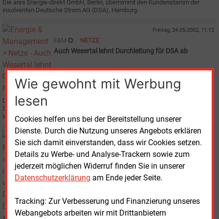
Die ares Energie-direkt GmbH, Berlin, übernimmt den Kundenstamm der
insolventen Deutsche Strom AG (DSA), Hamburg.
Freitag, 24.05.2002, 11:12
E&M
NETZE
Auch Wesertal lehnt Durchleitung für DSA ab
Wie gewohnt mit Werbung
lesen
Die Elektrizitätswerk Wesertal GmbH, Hameln, untersagt der Deutsche
Strom AG (DSA), Hamburg, die Nutzung des Wesertal-Stromnetzes mit
Wirkung zum 1. Juni.
Cookies helfen uns bei der Bereitstellung unserer
Dienste. Durch die Nutzung unseres Angebots erklären
Freitag, 17.05.2002, 14:55
Sie sich damit einverstanden, dass wir Cookies setzen.
E&M
NETZE
Details zu Werbe- und Analyse-Trackern sowie zum
NWS und e.dis verweigern DSA die Durchleitung
jederzeit möglichen Widerruf finden Sie in unserer
Datenschutzerklärung
am Ende jeder Seite.
Tracking: Zur Verbesserung und Finanzierung unseres
Webangebots arbeiten wir mit Drittanbietern
Zwei Stromnetzbetreiber, in Nordostdeutschland und in Baden-Württemberg,