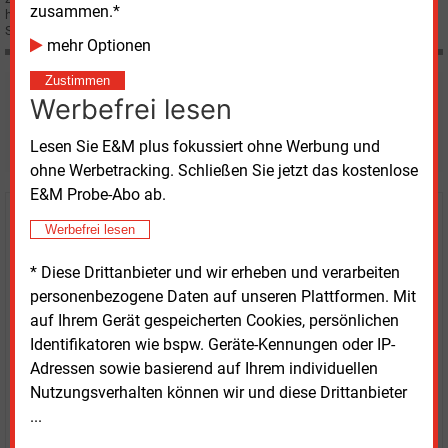
zusammen.*
haben der Deutschen Strom AG (DSA), Hamburg, die Nutzung ihrer
Stromnetze untersagt.
mehr Optionen
Zustimmen
Möchten Sie diese und
Werbefrei lesen
weitere Nachrichten lesen?
Lesen Sie E&M plus fokussiert ohne Werbung und
ohne Werbetracking. Schließen Sie jetzt das kostenlose
E&M Probe-Abo ab.
Kaufen Sie den Artikel
Werbefrei lesen
* Diese Drittanbieter und wir erheben und verarbeiten
erhalten Sie sofort diesen redaktionellen Beitrag für
personenbezogene Daten auf unseren Plattformen. Mit
nur €
2.98
auf Ihrem Gerät gespeicherten Cookies, persönlichen
Identifikatoren wie bspw. Geräte-Kennungen oder IP-
Adressen sowie basierend auf Ihrem individuellen
Nutzungsverhalten können wir und diese Drittanbieter
...