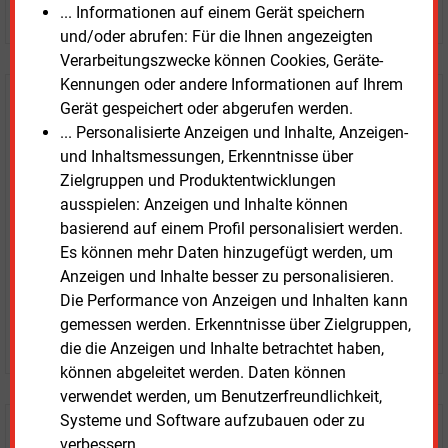
JETZT ARTIKEL KAUFEN
... Informationen auf einem Gerät speichern
und/oder abrufen: Für die Ihnen angezeigten
Verarbeitungszwecke können Cookies, Geräte-
Kennungen oder andere Informationen auf Ihrem
E&M
Testen Sie
kostenlos und
Gerät gespeichert oder abgerufen werden.
... Personalisierte Anzeigen und Inhalte, Anzeigen-
unverbindlich
und Inhaltsmessungen, Erkenntnisse über
Zielgruppen und Produktentwicklungen
Zwei Wochen kostenfreier Zugang
ausspielen: Anzeigen und Inhalte können
Zugang auf stündlich aktualisierte Nachrichten mit
basierend auf einem Profil personalisiert werden.
Prognose- und Marktdaten
Es können mehr Daten hinzugefügt werden, um
+ einmal täglich E&M daily
Anzeigen und Inhalte besser zu personalisieren.
+ zwei Ausgaben der Zeitung E&M
Die Performance von Anzeigen und Inhalten kann
ohne automatische Verlängerung
gemessen werden. Erkenntnisse über Zielgruppen,
JETZT KOSTENLOS TESTEN
die die Anzeigen und Inhalte betrachtet haben,
können abgeleitet werden. Daten können
verwendet werden, um Benutzerfreundlichkeit,
Systeme und Software aufzubauen oder zu
Login für Kunden
verbessern.