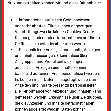
Nutzungsverhalten können wir und diese Drittanbieter
...
... Informationen auf einem Gerät speichern
und/oder abrufen: Für die Ihnen angezeigten
Verarbeitungszwecke können Cookies, Geräte-
JETZT ARTIKEL KAUFEN
Kennungen oder andere Informationen auf Ihrem
Gerät gespeichert oder abgerufen werden.
... Personalisierte Anzeigen und Inhalte, Anzeigen-
und Inhaltsmessungen, Erkenntnisse über
E&M
Testen Sie
kostenlos und
Zielgruppen und Produktentwicklungen
unverbindlich
ausspielen: Anzeigen und Inhalte können
basierend auf einem Profil personalisiert werden.
Zwei Wochen kostenfreier Zugang
Es können mehr Daten hinzugefügt werden, um
Zugang auf stündlich aktualisierte Nachrichten mit
Anzeigen und Inhalte besser zu personalisieren.
Prognose- und Marktdaten
Die Performance von Anzeigen und Inhalten kann
+ einmal täglich E&M daily
gemessen werden. Erkenntnisse über Zielgruppen,
+ zwei Ausgaben der Zeitung E&M
die die Anzeigen und Inhalte betrachtet haben,
ohne automatische Verlängerung
können abgeleitet werden. Daten können