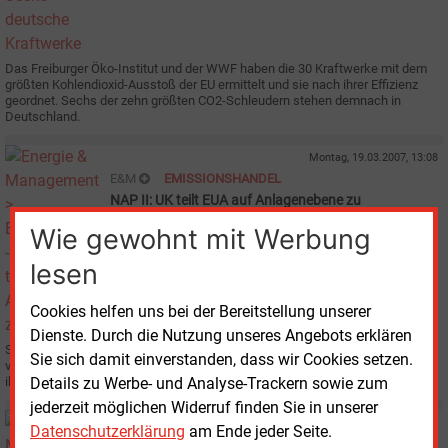
Das Freiburger Öko-Institut und der WWF haben die 30 Kraftwerke mit dem
größten Kohlendioxid-Ausstoß der EU ermittelt und sie nach ihrer Effizienz
geordnet. Sechs der zehn größten CO2-Schleudern stehen demnach in
Deutschland.
Montag, 19.03.2007, 13:08
E&M
EMISSIONSHANDEL
NAP II: UK teilt EUA auf Anlagenebene zu
Wie gewohnt mit Werbung
lesen
Cookies helfen uns bei der Bereitstellung unserer
Dienste. Durch die Nutzung unseres Angebots erklären
Seit Freitag wissen die dem EU-Emissionshandelssystem (EU-EHS)
Sie sich damit einverstanden, dass wir Cookies setzen.
verpflichteten britischen Anlagen, wie viele Emissionsberechtigungen (EUA)
ihnen für die zweiten Handelszeitraum zur Verfügung stehen.
Details zu Werbe- und Analyse-Trackern sowie zum
jederzeit möglichen Widerruf finden Sie in unserer
Dienstag, 12.09.2006, 12:49
Datenschutzerklärung
am Ende jeder Seite.
E&M
EMISSIONSHANDEL