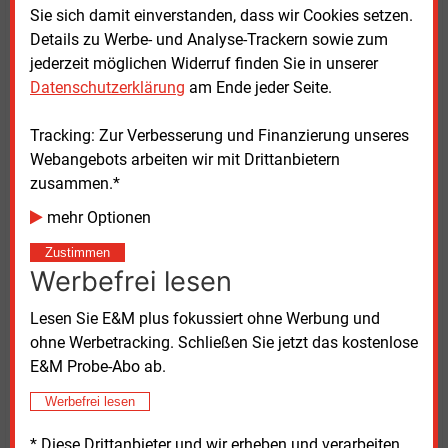
Zeitpunkt.“ Sie schreibt ihm, dass die Stopp-Loss-
Sie sich damit einverstanden, dass wir Cookies setzen.
Limits im Gas und Strom im Februar 2022
Details zu Werbe- und Analyse-Trackern sowie zum
ausgesetzt worden sind und verweist auf das
jederzeit möglichen Widerruf finden Sie in unserer
Risikohandbuch der DEW 21. Die E-Mail geht auch
Datenschutzerklärung
am Ende jeder Seite.
den dritten Geschäftsführer, Matthias Klein-Lassek.
Tracking: Zur Verbesserung und Finanzierung unseres
Am 5. August 2022 weist der Prokurist Werner
Webangebots arbeiten wir mit Drittanbietern
Zurnieden die Geschäftsführung darauf hin, dass
zusammen.*
„Limitverletzung keine ad-hoc-Berichtspflicht an den
mehr Optionen
Aufsichtsrat auslösen“. Und er schreibt: „Im Rahmen
der bevorstehenden, regulären Sitzung im September
Zustimmen
sollten wir den AR über die Limitauslastungen
Werbefrei lesen
informieren.“ Das sei zumindest einmal pro Jahr
verpflichtend zu tun. Eine Vorgabe, die sich im
Lesen Sie E&M plus fokussiert ohne Werbung und
Risikohandbuch findet.
ohne Werbetracking. Schließen Sie jetzt das kostenlose
E&M Probe-Abo ab.
Die E-Mails, die der Redaktion zugespielt worden
Werbefrei lesen
sind, unterstreichen einen Bericht der
Westdeutschen
Allgemeinen Zeitung
(WAZ) vom November. Was die
* Diese Drittanbieter und wir erheben und verarbeiten