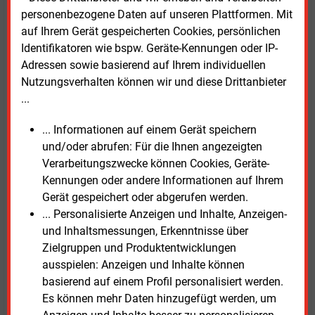
Stellungnahme der Stadt zudem fraglich erscheinen
personenbezogene Daten auf unseren Plattformen. Mit
lässt, ist, dass die Geschäftsführung von DEW 21 mit
auf Ihrem Gerät gespeicherten Cookies, persönlichen
dem Aufsichtsratsvorsitzenden auch außerhalb der
Identifikatoren wie bspw. Geräte-Kennungen oder IP-
regulären Gremiensitzungen regelmäßig im
Adressen sowie basierend auf Ihrem individuellen
Austausch stand. Zur Zeit der Preisverwerfungen an
Nutzungsverhalten können wir und diese Drittanbieter
Beschaffungsmärkten gab es in der Stadt einen
...
Krisenstab, den der Oberbürgermeister leitete.
... Informationen auf einem Gerät speichern
OB lässt Vorwürfe im Raum stehen
und/oder abrufen: Für die Ihnen angezeigten
Verarbeitungszwecke können Cookies, Geräte-
Fast drei Monate stehen die Vorwürfe aus dem
Kennungen oder andere Informationen auf Ihrem
Aderhold-Gutachten gegen Heim nun im Raum.
Gerät gespeichert oder abgerufen werden.
Haben die Stadt Dortmund und der
... Personalisierte Anzeigen und Inhalte, Anzeigen-
Aufsichtsratsvorsitzende von DEW 21 die
und Inhaltsmessungen, Erkenntnisse über
Erkenntnisse von Prof. Aderhold geprüft oder
Zielgruppen und Produktentwicklungen
hinterfragt? Halten die Stadt und der
ausspielen: Anzeigen und Inhalte können
Aufsichtsratsvorsitzende an der Stellungnahme und
basierend auf einem Profil personalisiert werden.
den Aussagen vor dem Rat am 26. September fest?
Es können mehr Daten hinzugefügt werden, um