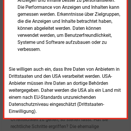
Und wenn Heike Heim Informationspflichten
Anzeigen und Inhalte besser zu personalisieren.
gegenüber dem Aufsichtsrat nicht nachgekommen
Die Performance von Anzeigen und Inhalten kann
ist, warum hat das Gremium sie nicht daran erinnert?
gemessen werden. Erkenntnisse über Zielgruppen,
die die Anzeigen und Inhalte betrachtet haben,
Der Sprecher des Oberbürgermeisters bittet um
können abgeleitet werden. Daten können
Verständnis, „dass wir zum aktuellen Zeitpunkt mit
verwendet werden, um Benutzerfreundlichkeit,
Rücksicht auf schwebende Untersuchungsverfahren
Systeme und Software aufzubauen oder zu
zu den von Ihnen angesprochenen Themen keine
verbessern.
Stellungnahmen zu einzelnen Punkten abgeben.“ Und
er weist darauf hin, dass „die Themen und strittigen
Sie willigen auch ein, dass Ihre Daten von Anbietern in
Fragen bei Weitem nicht so eindimensional sind, wie
Drittstaaten und den USA verarbeitet werden. USA-
sie bislang durch verschiedene Presseberichte
Anbieter müssen ihre Daten an dortige Behörden
dargestellt worden sind“.
weitergegeben. Daher werden die USA als ein Land mit
einem nach EU-Standards unzureichenden
Nicht zu erfahren war, ob Heike Heim den
Datenschutzniveau eingeschätzt (Drittstaaten-
strategischen Zug des Aufsichtsratschefs, mit
Einwilligung).
Auszügen aus dem Aderhold-Gutachten an die
Öffentlichkeit zu gehen, so stehen lässt. Hat sie
rechtliche Schritte ergriffen? Die ehemalige